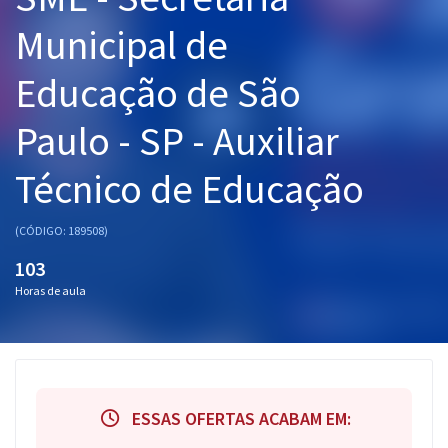
Pós
Municipal de
Graduação
Educação de São
OAB
Paulo - SP - Auxiliar
Mentorias
Técnico de Educação
Questões grátis
(CÓDIGO: 189508)
Conteúdo gratuito
103
Blog
Horas de aula
Aprovados
Atendimento
ESSAS OFERTAS ACABAM EM: