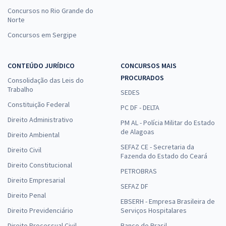
Concursos no Rio Grande do
Norte
Concursos em Sergipe
CONTEÚDO JURÍDICO
CONCURSOS MAIS
PROCURADOS
Consolidação das Leis do
Trabalho
SEDES
Constituição Federal
PC DF - DELTA
Direito Administrativo
PM AL - Polícia Militar do Estado
de Alagoas
Direito Ambiental
SEFAZ CE - Secretaria da
Direito Civil
Fazenda do Estado do Ceará
Direito Constitucional
PETROBRAS
Direito Empresarial
SEFAZ DF
Direito Penal
EBSERH - Empresa Brasileira de
Direito Previdenciário
Serviços Hospitalares
Direito Processual Civil
Banco do Brasil