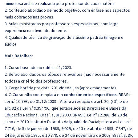
minuciosa análise realizada pelo professor de cada matéria.
2. Conteúdo abordado de modo objetivo, com ênfase nos aspectos
mais cobrados nas provas.
3. Aulas ministradas por professores especialistas, com larga
experiência na atividade docente.
4. Qualidade técnica de gravação de altíssimo padrão (imagem e
áudio)
Mais Detalhes:
1. Curso baseado no edital nº 1/2023.
2. Serão abordados os tópicos relevantes (não necessariamente
todos) a critério dos professores.
3. Carga horária prevista: 201 videoaulas (aproximadamente).
4. O Curso
não
contemplará em
conhecimentos específicos
: BRASIL
Lei n.º 10.793, de 01/12/2003 – Altera a redação do art. 26, § 3º, e do
art. 92 da Lei n.º 9.394/96, que estabelece as Diretrizes e Bases da
Educação Nacional. Brasília, DF, 2003. BRASIL. Lei nº 12.288, de 20 de
julho de 2010. Institui o Estatuto da Igualdade Racial; altera as Leis n.º
7.716, de 5 de janeiro de 1989, 9.029, de 13 de abril de 1995, 7.347, de
24 de julho de 1985, e 10.778, de 24 de novembro de 2003. Brasília, DF,