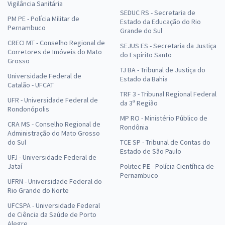
Vigilância Sanitária
SEDUC RS - Secretaria de
PM PE - Polícia Militar de
Estado da Educação do Rio
Pernambuco
Grande do Sul
CRECI MT - Conselho Regional de
SEJUS ES - Secretaria da Justiça
Corretores de Imóveis do Mato
do Espírito Santo
Grosso
TJ BA - Tribunal de Justiça do
Universidade Federal de
Estado da Bahia
Catalão - UFCAT
TRF 3 - Tribunal Regional Federal
UFR - Universidade Federal de
da 3ª Região
Rondonópolis
MP RO - Ministério Público de
CRA MS - Conselho Regional de
Rondônia
Administração do Mato Grosso
do Sul
TCE SP - Tribunal de Contas do
Estado de São Paulo
UFJ - Universidade Federal de
Jataí
Politec PE - Polícia Científica de
Pernambuco
UFRN - Universidade Federal do
Rio Grande do Norte
UFCSPA - Universidade Federal
de Ciência da Saúde de Porto
Alegre