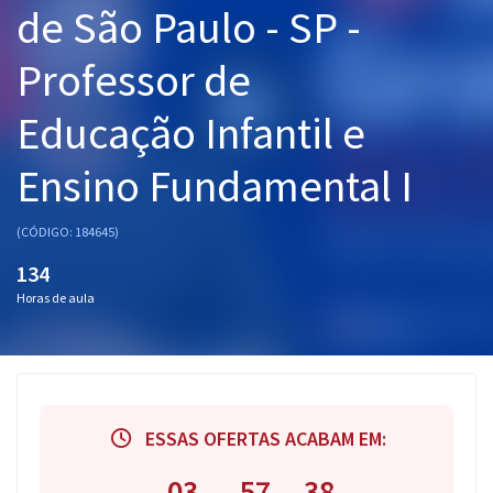
de São Paulo - SP -
Pós
Professor de
Graduação
Educação Infantil e
OAB
Ensino Fundamental I
Mentorias
Questões grátis
(CÓDIGO: 184645)
134
Conteúdo gratuito
Horas de aula
Blog
Aprovados
Atendimento
ESSAS OFERTAS ACABAM EM:
03
57
37