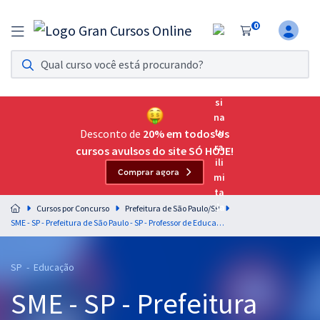
0
Assinatura Ilimitada 11
Acesso a todos os cursos. Teste grátis por 7 dias!
Assinatura OAB Até Passar
Acesso ilimitado a toda preparação para o Exame da
Desconto de
20% em todos os
Ordem, até você passar!
cursos avulsos do site SÓ HOJE!
Comprar agora
Residências Multiprofissionais
Preparação completa e intensiva para as principais
Cursos por Concurso
Prefeitura de São Paulo/SP
residências em saúde do Brasil
SME - SP - Prefeitura de São Paulo - SP - Professor de Educação Infantil e Ensino Fundamental I
Concursos
SP - Educação
Assinatura Ilimitada
SME - SP - Prefeitura
Cursos 20% OFF