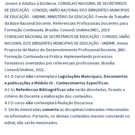
Jovens e Adultos à Distância. CONSELHO NACIONAL DE SECRETÁRIOS
DE EDUCAÇÃO - CONSED; UNIÃO NACIONAL DOS DIRIGENTES MUNICIPAIS
DE EDUCAÇÃO - UNDIME; MINISTÉRIO DA EDUCAÇÃO. Frente de Trabalho
da Base Nacional Docente. Referenciais Profissionais Docentes para
Formação Continuada. Brasília: Consed/ Undime/MEC, 2019.
CONSELHO NACIONAL DE SECRETÁRIOS DE EDUCAÇÃO - CONSED; UNIÃO
NACIONAL DOS DIRIGENTES MUNICIPAIS DE EDUCAÇÃO - UNDIME. Anexo
Proposta de Matriz de Desenvolvimento Profissional Docente, BNC-
Formação Continuada na Prática: Implementando processos
formativos orientados por referenciais profissionais. Brasília:
Consed/Undime, 2021.
4.1 O Curso
não
contemplará
Legislações Municipais, Documentos
e publicações e Módulo III - Conhecimentos Específicos.
4.2 As
Referências
Bibliográficas
não
serão abordadas, ficando a
critério do Docente a elaboração dos conteúdos.
4.3 O curso
não
contemplará Redação Discursiva.
5. Serão ministradas
somente
as disciplinas/videoaulas relacionadas
no informativo. Portanto, os demais conteúdos mesmo constando no
edital, não serão ministrados.