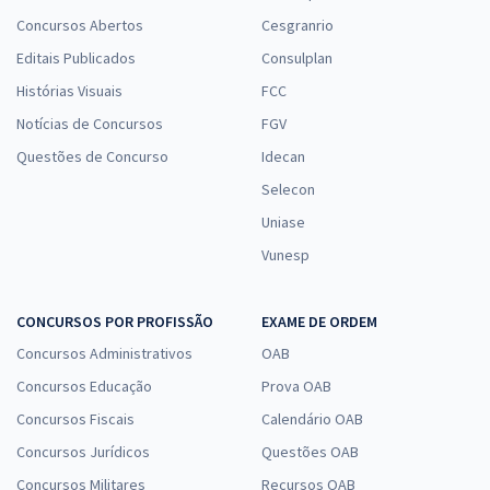
Concursos Abertos
Cesgranrio
Editais Publicados
Consulplan
Histórias Visuais
FCC
Notícias de Concursos
FGV
Questões de Concurso
Idecan
Selecon
Uniase
Vunesp
CONCURSOS POR PROFISSÃO
EXAME DE ORDEM
Concursos Administrativos
OAB
Concursos Educação
Prova OAB
Concursos Fiscais
Calendário OAB
Concursos Jurídicos
Questões OAB
Concursos Militares
Recursos OAB