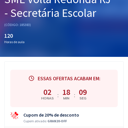
Pós
- Secretária Escolar
Graduação
(CÓDIGO: 185383)
OAB
120
Horas de aula
Mentorias
Questões grátis
Conteúdo gratuito
ESSAS OFERTAS ACABAM EM:
Blog
02
18
09
Aprovados
:
:
HORAS
MIN
SEG
Atendimento
Cupom de 20% de desconto
Cupom ativado:
GRAN20-OFF