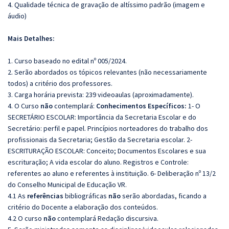
4. Qualidade técnica de gravação de altíssimo padrão (imagem e
áudio)
Mais Detalhes:
1. Curso baseado no edital nº 005/2024.
2. Serão abordados os tópicos relevantes (não necessariamente
todos) a critério dos professores.
3. Carga horária prevista: 239 videoaulas (aproximadamente).
4. O Curso
não
contemplará:
Conhecimentos Específicos:
1- O
SECRETÁRIO ESCOLAR: Importância da Secretaria Escolar e do
Secretário: perfil e papel. Princípios norteadores do trabalho dos
profissionais da Secretaria; Gestão da Secretaria escolar. 2-
ESCRITURAÇÃO ESCOLAR: Conceito; Documentos Escolares e sua
escrituração; A vida escolar do aluno. Registros e Controle:
referentes ao aluno e referentes à instituição. 6- Deliberação nº 13/2
do Conselho Municipal de Educação VR.
4.1 As
referências
bibliográficas
não
serão abordadas, ficando a
critério do Docente a elaboração dos conteúdos.
4.2 O curso
não
contemplará Redação discursiva.