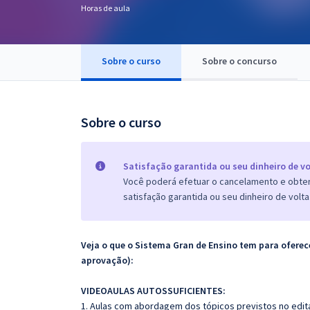
Horas de aula
Pós
Graduação
Sobre o curso
Sobre o concurso
OAB
Mentorias
Sobre o curso
Questões grátis
Satisfação garantida ou seu dinheiro de vo
Conteúdo gratuito
Você poderá efetuar o cancelamento e obter 
satisfação garantida ou seu dinheiro de volta
Blog
Aprovados
Veja o que o Sistema Gran de Ensino tem para ofer
aprovação):
Atendimento
VIDEOAULAS AUTOSSUFICIENTES:
1. Aulas com abordagem dos tópicos previstos no edita