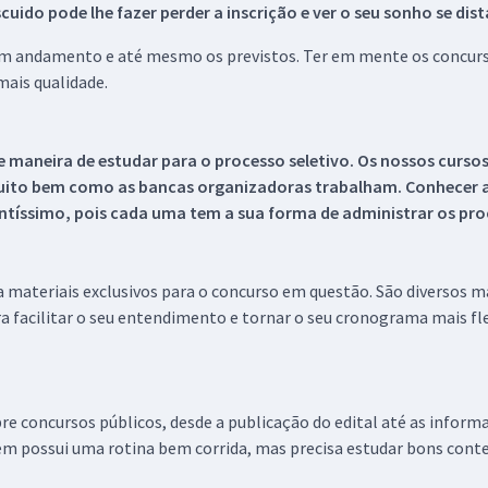
ido pode lhe fazer perder a inscrição e ver o seu sonho se dis
 em andamento e até mesmo os previstos. Ter em mente os concurso
ais qualidade.
 maneira de estudar para o processo seletivo. Os nossos curso
uito bem como as bancas organizadoras trabalham. Conhecer a
tíssimo, pois cada uma tem a sua forma de administrar os proc
 a materiais exclusivos para o concurso em questão. São diversos 
a facilitar o seu entendimento e tornar o seu cronograma mais fle
re concursos públicos, desde a publicação do edital até as inform
em possui uma rotina bem corrida, mas precisa estudar bons conte