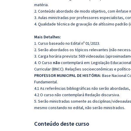
matéria.
2. Conteúdo abordado de modo objetivo, com ênfase n
3. Aulas ministradas por professores especialistas, co
4. Qualidade técnica de gravação de altíssimo padrão 
Mais Detalhes:
1. Curso baseado no Edital nº 01/2023.
2. Serão abordados os tópicos relevantes (não necessa
3. Carga horária prevista: 569 videoaulas (aproximadam
4. O Curso
não
contemplará em: Legislação Educacional:
Curricular (BNCC). Relações socioeconômicas e político
PROFESSOR MUNICIPAL DE HISTÓRIA:
Base Nacional Co
Fundamental.
4.1 As referências bibliográficas não serão abordadas,
4.2 O curso não contemplará Redação discursiva.
5. Serão ministradas somente as disciplinas/videoaula
mesmo constando no edital, não serão ministrados.
Conteúdo deste curso