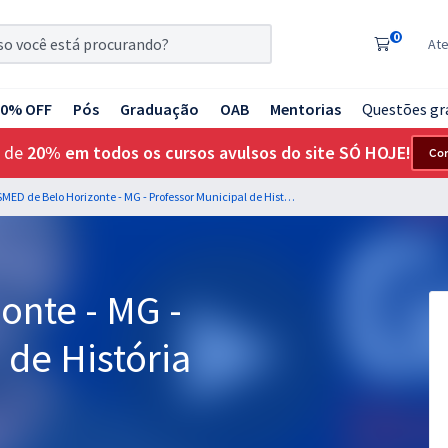
0
At
20% OFF
Pós
Graduação
OAB
Mentorias
Questões gr
 de
20% em todos os cursos avulsos do site SÓ HOJE!
Co
SMED de Belo Horizonte - MG - Professor Municipal de História
onte - MG -
 de História