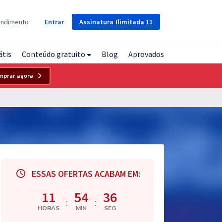
Assinatura
Ilimitada
11
endimento
Entrar
átis
Conteúdo gratuito
Blog
Aprovados
mprar agora
ESSAS OFERTAS ACABAM EM:
11
54
35
:
:
HORAS
MIN
SEG