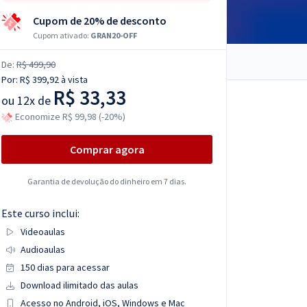
Cupom de 20% de desconto
Cupom ativado:
GRAN20-OFF
De:
R$ 499,90
Por:
R$ 399,92
à vista
R$ 33,33
ou
12x de
Economize R$ 99,98 (-20%)
Comprar agora
Garantia de devolução do dinheiro em 7 dias.
Este curso inclui:
Videoaulas
Audioaulas
150 dias para acessar
Download ilimitado das aulas
Acesso no Android, iOS, Windows e Mac