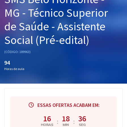
Pós
MG - Técnico Superior
Graduação
de Saúde - Assistente
OAB
Social (Pré-edital)
Mentorias
(CÓDIGO: 189963)
Questões grátis
94
Horas de aula
Conteúdo gratuito
Blog
Aprovados
ESSAS OFERTAS ACABAM EM:
Atendimento
16
18
35
:
:
HORAS
MIN
SEG