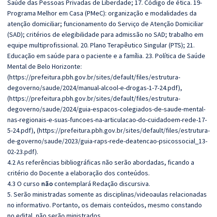
Saúde das Pessoas Privadas de Liberdade; 17. Código de ética. 19-
Programa Melhor em Casa (PMeC): organização e modalidades da
atenção domiciliar; funcionamento do Serviço de Atenção Domiciliar
(SAD); critérios de elegibilidade para admissão no SAD; trabalho em
equipe multiprofissional. 20. Plano Terapêutico Singular (PTS); 21.
Educação em saúde para o paciente e a família. 23. Política de Saúde
Mental de Belo Horizonte:
(https://prefeitura.pbh.gov.br/sites/default/files/estrutura-
degoverno/saude/2024/manual-alcool-e-drogas-1-7-24.pdf),
(https://prefeitura.pbh.gov.br/sites/default/files/estrutura-
degoverno/saude/2024/guia-espacos-colegiados-de-saude-mental-
nas-regionais-e-suas-funcoes-na-articulacao-do-cuidadoem-rede-17-
5-24.pdf), (https://prefeitura.pbh.gov.br/sites/default/files/estrutura-
de-governo/saude/2023/guia-raps-rede-deatencao-psicossocial_13-
02-23.pdf).
4.2 As referências bibliográficas não serão abordadas, ficando a
critério do Docente a elaboração dos conteúdos.
4.3 O curso
não
contemplará Redação discursiva.
5. Serão ministradas somente as disciplinas/videoaulas relacionadas
no informativo. Portanto, os demais conteúdos, mesmo constando
no edital, não serão ministrados.