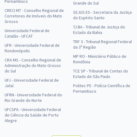
Pernambuco
Grande do Sul
CRECI MT - Conselho Regional de
SEJUS ES - Secretaria da Justiça
Corretores de Imóveis do Mato
do Espírito Santo
Grosso
TJ BA - Tribunal de Justiça do
Universidade Federal de
Estado da Bahia
Catalão - UFCAT
TRF 3 - Tribunal Regional Federal
UFR - Universidade Federal de
da 3ª Região
Rondonópolis
MP RO - Ministério Público de
CRA MS - Conselho Regional de
Rondônia
Administração do Mato Grosso
do Sul
TCE SP - Tribunal de Contas do
Estado de São Paulo
UFJ - Universidade Federal de
Jataí
Politec PE - Polícia Científica de
Pernambuco
UFRN - Universidade Federal do
Rio Grande do Norte
UFCSPA - Universidade Federal
de Ciência da Saúde de Porto
Alegre