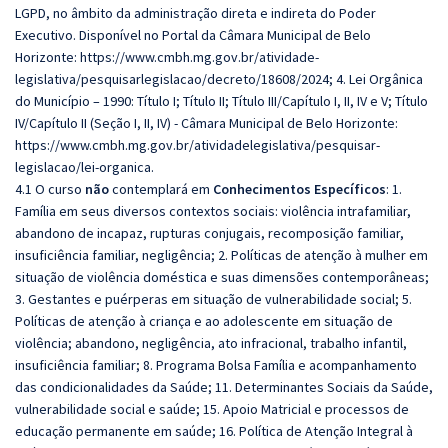
LGPD, no âmbito da administração direta e indireta do Poder
Executivo. Disponível no Portal da Câmara Municipal de Belo
Horizonte: https://www.cmbh.mg.gov.br/atividade-
legislativa/pesquisarlegislacao/decreto/18608/2024; 4. Lei Orgânica
do Município – 1990: Título I; Título II; Título III/Capítulo I, II, IV e V; Título
IV/Capítulo II (Seção I, II, IV) - Câmara Municipal de Belo Horizonte:
https://www.cmbh.mg.gov.br/atividadelegislativa/pesquisar-
legislacao/lei-organica.
4.1 O curso
não
contemplará em
Conhecimentos Específicos
: 1.
Família em seus diversos contextos sociais: violência intrafamiliar,
abandono de incapaz, rupturas conjugais, recomposição familiar,
insuficiência familiar, negligência; 2. Políticas de atenção à mulher em
situação de violência doméstica e suas dimensões contemporâneas;
3. Gestantes e puérperas em situação de vulnerabilidade social; 5.
Políticas de atenção à criança e ao adolescente em situação de
violência; abandono, negligência, ato infracional, trabalho infantil,
insuficiência familiar; 8. Programa Bolsa Família e acompanhamento
das condicionalidades da Saúde; 11. Determinantes Sociais da Saúde,
vulnerabilidade social e saúde; 15. Apoio Matricial e processos de
educação permanente em saúde; 16. Política de Atenção Integral à