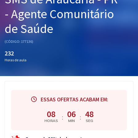
Pós
- Agente Comunitário
Graduação
de Saúde
OAB
(CÓDIGO: 177136)
Mentorias
232
Horas de aula
Questões grátis
Conteúdo gratuito
Blog
ESSAS OFERTAS ACABAM EM:
Aprovados
08
06
48
:
:
Atendimento
HORAS
MIN
SEG