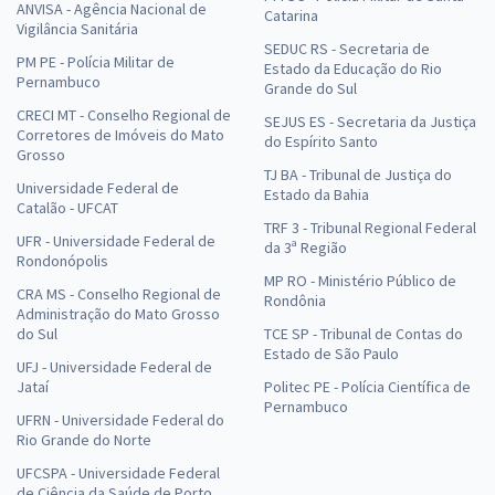
ANVISA - Agência Nacional de
Catarina
Vigilância Sanitária
SEDUC RS - Secretaria de
PM PE - Polícia Militar de
Estado da Educação do Rio
Pernambuco
Grande do Sul
CRECI MT - Conselho Regional de
SEJUS ES - Secretaria da Justiça
Corretores de Imóveis do Mato
do Espírito Santo
Grosso
TJ BA - Tribunal de Justiça do
Universidade Federal de
Estado da Bahia
Catalão - UFCAT
TRF 3 - Tribunal Regional Federal
UFR - Universidade Federal de
da 3ª Região
Rondonópolis
MP RO - Ministério Público de
CRA MS - Conselho Regional de
Rondônia
Administração do Mato Grosso
do Sul
TCE SP - Tribunal de Contas do
Estado de São Paulo
UFJ - Universidade Federal de
Jataí
Politec PE - Polícia Científica de
Pernambuco
UFRN - Universidade Federal do
Rio Grande do Norte
UFCSPA - Universidade Federal
de Ciência da Saúde de Porto