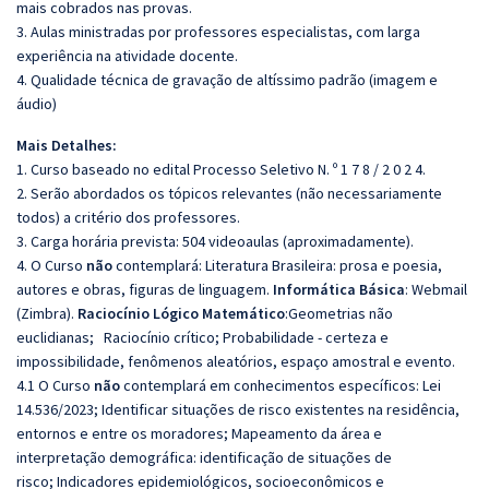
mais cobrados nas provas.
3. Aulas ministradas por professores especialistas, com larga
experiência na atividade docente.
4. Qualidade técnica de gravação de altíssimo padrão (imagem e
áudio)
Mais Detalhes:
1. Curso baseado no edital Processo Seletivo N. º 1 7 8 / 2 0 2 4.
2. Serão abordados os tópicos relevantes (não necessariamente
todos) a critério dos professores.
3. Carga horária prevista: 504 videoaulas (aproximadamente).
4. O Curso
não
contemplará: Literatura Brasileira: prosa e poesia,
autores e obras, figuras de linguagem.
Informática Básica
: Webmail
(Zimbra).
Raciocínio Lógico Matemático
:Geometrias não
euclidianas; Raciocínio crítico; Probabilidade - certeza e
impossibilidade, fenômenos aleatórios, espaço amostral e evento.
4.1 O Curso
não
contemplará em conhecimentos específicos: Lei
14.536/2023; Identificar situações de risco existentes na residência,
entornos e entre os moradores; Mapeamento da área e
interpretação demográfica: identificação de situações de
risco; Indicadores epidemiológicos, socioeconômicos e