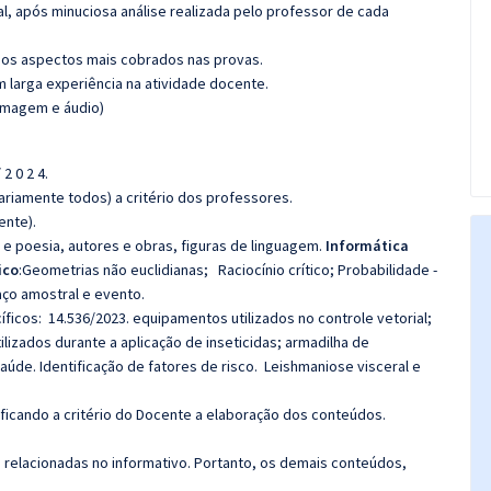
l, após minuciosa análise realizada pelo professor de cada
os aspectos mais cobrados nas provas.
m larga experiência na atividade docente.
(imagem e áudio)
2 0 2 4.
riamente todos) a critério dos professores.
ente).
a e poesia, autores e obras, figuras de linguagem.
Informática
ico
:Geometrias não euclidianas; Raciocínio crítico; Probabilidade -
aço amostral e evento.
cos: 14.536/2023. equipamentos utilizados no controle vetorial;
izados durante a aplicação de inseticidas; armadilha de
aúde. Identificação de fatores de risco. Leishmaniose visceral e
 ficando a critério do Docente a elaboração dos conteúdos.
s relacionadas no informativo. Portanto, os demais conteúdos,