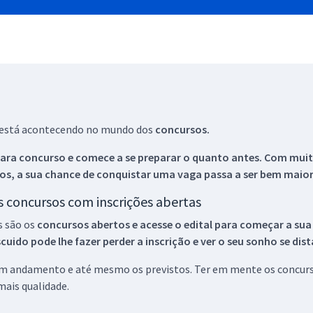
ue está acontecendo no mundo dos
concursos.
ara concurso e comece a se preparar o quanto antes. Com muita
os, a sua chance de conquistar uma vaga passa a ser bem maior
os concursos com inscrições abertas
s são os
concursos abertos e acesse o edital para começar a sua
ido pode lhe fazer perder a inscrição e ver o seu sonho se dis
 em andamento e até mesmo os previstos. Ter em mente os concurso
ais qualidade.