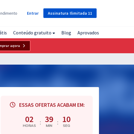
Assinatura
Ilimitada
11
endimento
Entrar
átis
Conteúdo gratuito
Blog
Aprovados
mprar agora
ESSAS OFERTAS ACABAM EM:
02
39
09
:
:
HORAS
MIN
SEG