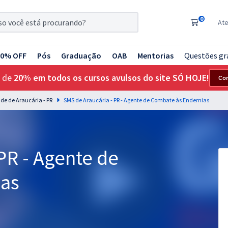
0
At
20% OFF
Pós
Graduação
OAB
Mentorias
Questões gr
 de
20% em todos os cursos avulsos do site SÓ HOJE!
Co
de de Araucária - PR
SMS de Araucária - PR - Agente de Combate às Endemias
PR - Agente de
as