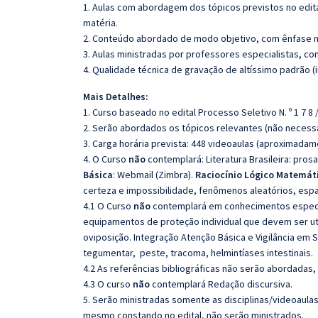
1. Aulas com abordagem dos tópicos previstos no edita
matéria.
2. Conteúdo abordado de modo objetivo, com ênfase n
3. Aulas ministradas por professores especialistas, co
4. Qualidade técnica de gravação de altíssimo padrão 
Mais Detalhes:
1. Curso baseado no edital Processo Seletivo N. º 1 7 8 / 
2. Serão abordados os tópicos relevantes (não necessa
3. Carga horária prevista: 448 videoaulas (aproximadam
4. O Curso
não
contemplará: Literatura Brasileira: pros
Básica
: Webmail (Zimbra).
Raciocínio Lógico Matemát
certeza e impossibilidade, fenômenos aleatórios, esp
4.1 O Curso
não
contemplará em conhecimentos específi
equipamentos de proteção individual que devem ser util
oviposição. Integração Atenção Básica e Vigilância em S
tegumentar, peste, tracoma, helmintíases intestinais.
4.2 As referências bibliográficas não serão abordadas,
4.3 O curso
não
contemplará Redação discursiva.
5. Serão ministradas somente as disciplinas/videoaula
mesmo constando no edital, não serão ministrados.