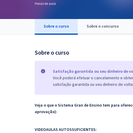
Horas de aula
Pós
Graduação
Sobre o curso
Sobre o concurso
OAB
Mentorias
Sobre o curso
Questões grátis
Satisfação garantida ou seu dinheiro de vo
Conteúdo gratuito
Você poderá efetuar o cancelamento e obter 
satisfação garantida ou seu dinheiro de volta
Blog
Aprovados
Veja o que o Sistema Gran de Ensino tem para ofer
aprovação):
Atendimento
VIDEOAULAS AUTOSSUFICIENTES: