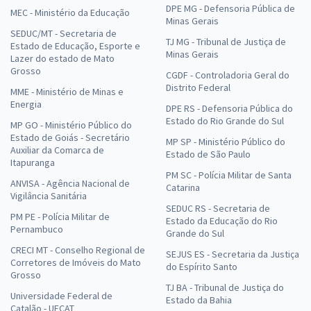
DPE MG - Defensoria Pública de
MEC - Ministério da Educação
Minas Gerais
SEDUC/MT - Secretaria de
TJ MG - Tribunal de Justiça de
Estado de Educação, Esporte e
Minas Gerais
Lazer do estado de Mato
Grosso
CGDF - Controladoria Geral do
Distrito Federal
MME - Ministério de Minas e
Energia
DPE RS - Defensoria Pública do
Estado do Rio Grande do Sul
MP GO - Ministério Público do
Estado de Goiás - Secretário
MP SP - Ministério Público do
Auxiliar da Comarca de
Estado de São Paulo
Itapuranga
PM SC - Polícia Militar de Santa
ANVISA - Agência Nacional de
Catarina
Vigilância Sanitária
SEDUC RS - Secretaria de
PM PE - Polícia Militar de
Estado da Educação do Rio
Pernambuco
Grande do Sul
CRECI MT - Conselho Regional de
SEJUS ES - Secretaria da Justiça
Corretores de Imóveis do Mato
do Espírito Santo
Grosso
TJ BA - Tribunal de Justiça do
Universidade Federal de
Estado da Bahia
Catalão - UFCAT