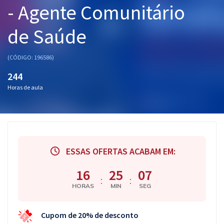
- Agente Comunitário
Pós
de Saúde
Graduação
OAB
(CÓDIGO: 196586)
244
Mentorias
Horas de aula
Questões grátis
Conteúdo gratuito
Blog
ESSAS OFERTAS ACABAM EM:
Aprovados
16
25
06
:
:
HORAS
MIN
SEG
Atendimento
Cupom de 20% de desconto