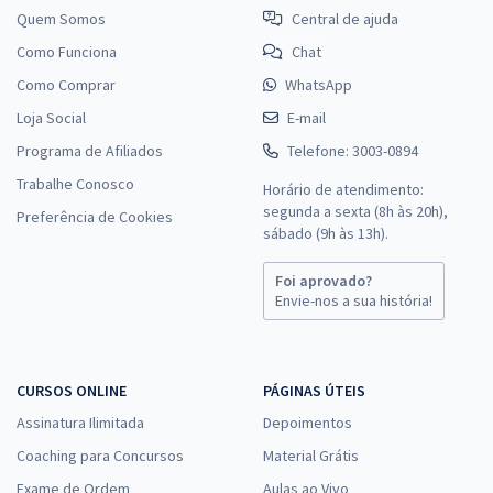
Quem Somos
Central de ajuda
Como Funciona
Chat
Como Comprar
WhatsApp
Loja Social
E-mail
Programa de Afiliados
Telefone: 3003-0894
Trabalhe Conosco
Horário de atendimento:
segunda a sexta (8h às 20h),
Preferência de Cookies
sábado (9h às 13h).
Foi aprovado?
Envie-nos a sua história!
CURSOS ONLINE
PÁGINAS ÚTEIS
Assinatura Ilimitada
Depoimentos
Coaching para Concursos
Material Grátis
Exame de Ordem
Aulas ao Vivo