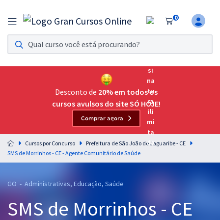
0
Assinatura Ilimitada 11
Acesso a todos os cursos. Teste grátis por 7 dias!
Assinatura OAB Até Passar
Acesso ilimitado a toda preparação para o Exame da
Desconto de
20% em todos os
Ordem, até você passar!
cursos avulsos do site SÓ HOJE!
Comprar agora
Residências Multiprofissionais
Preparação completa e intensiva para as principais
Cursos por Concurso
Prefeitura de São João do Jaguaribe - CE
residências em saúde do Brasil
SMS de Morrinhos - CE - Agente Comunitário de Saúde
Concursos
GO - Administrativas, Educação, Saúde
Assinatura Ilimitada
SMS de Morrinhos - CE
Cursos 20% OFF