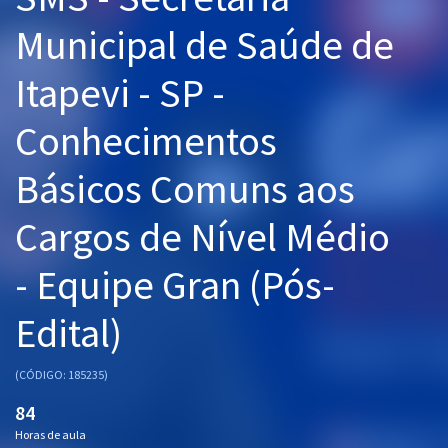
Pós
Municipal de Saúde de
Graduação
Itapevi - SP -
OAB
Conhecimentos
Mentorias
Básicos Comuns aos
Questões grátis
Cargos de Nível Médio
Conteúdo gratuito
- Equipe Gran (Pós-
Blog
Edital)
Aprovados
(CÓDIGO: 185235)
Atendimento
84
Horas de aula