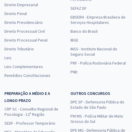
Direito Empresarial
SEFAZ DF
Direito Penal
EBSERH - Empresa Brasileira de
Direito Previdenciário
Serviços Hospitalares
Direito Processual Civil
Banco do Brasil
Direito Processual Penal
IBGE
Direito Tributário
INSS - Instituto Nacional do
Seguro Social
Leis
PRF - Polícia Rodoviária Federal
Leis Complementares
PND
Remédios Constitucionais
PREPARAÇÃO A MÉDIO E A
OUTROS CONCURSOS
LONGO PRAZO
DPE SP - Defensoria Pública do
Estado de São Paulo
CRP SC - Conselho Regional de
Psicologia - 12ª Região
PM MS - Polícia Militar de Mato
Grosso do Sul
SEDF - Professor Temporário
DPE MG - Defensoria Pública de
MEC - Ministério da Educação