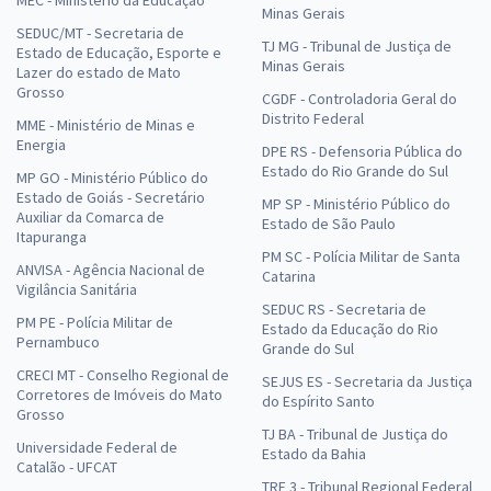
Minas Gerais
SEDUC/MT - Secretaria de
TJ MG - Tribunal de Justiça de
Estado de Educação, Esporte e
Minas Gerais
Lazer do estado de Mato
Grosso
CGDF - Controladoria Geral do
Distrito Federal
MME - Ministério de Minas e
Energia
DPE RS - Defensoria Pública do
Estado do Rio Grande do Sul
MP GO - Ministério Público do
Estado de Goiás - Secretário
MP SP - Ministério Público do
Auxiliar da Comarca de
Estado de São Paulo
Itapuranga
PM SC - Polícia Militar de Santa
ANVISA - Agência Nacional de
Catarina
Vigilância Sanitária
SEDUC RS - Secretaria de
PM PE - Polícia Militar de
Estado da Educação do Rio
Pernambuco
Grande do Sul
CRECI MT - Conselho Regional de
SEJUS ES - Secretaria da Justiça
Corretores de Imóveis do Mato
do Espírito Santo
Grosso
TJ BA - Tribunal de Justiça do
Universidade Federal de
Estado da Bahia
Catalão - UFCAT
TRF 3 - Tribunal Regional Federal