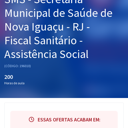
Pós
Municipal de Saúde de
Graduação
Nova Iguaçu - RJ -
OAB
Fiscal Sanitário -
Mentorias
Assistência Social
Questões grátis
(CÓDIGO: 196010)
Conteúdo gratuito
200
Blog
Horas de aula
Aprovados
Atendimento
ESSAS OFERTAS ACABAM EM: