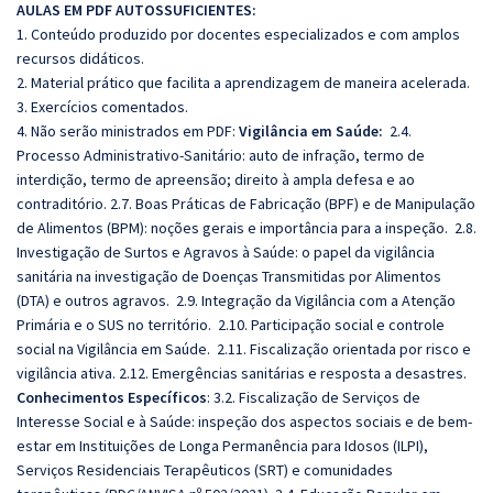
AULAS EM PDF AUTOSSUFICIENTES:
1. Conteúdo produzido por docentes especializados e com amplos
recursos didáticos.
2. Material prático que facilita a aprendizagem de maneira acelerada.
3. Exercícios comentados.
4. Não serão ministrados em PDF:
Vigilância em Saúde:
2.4.
Processo Administrativo-Sanitário: auto de infração, termo de
interdição, termo de apreensão; direito à ampla defesa e ao
contraditório. 2.7. Boas Práticas de Fabricação (BPF) e de Manipulação
de Alimentos (BPM): noções gerais e importância para a inspeção. 2.8.
Investigação de Surtos e Agravos à Saúde: o papel da vigilância
sanitária na investigação de Doenças Transmitidas por Alimentos
(DTA) e outros agravos. 2.9. Integração da Vigilância com a Atenção
Primária e o SUS no território. 2.10. Participação social e controle
social na Vigilância em Saúde. 2.11. Fiscalização orientada por risco e
vigilância ativa. 2.12. Emergências sanitárias e resposta a desastres.
Conhecimentos Específicos
: 3.2. Fiscalização de Serviços de
Interesse Social e à Saúde: inspeção dos aspectos sociais e de bem-
estar em Instituições de Longa Permanência para Idosos (ILPI),
Serviços Residenciais Terapêuticos (SRT) e comunidades