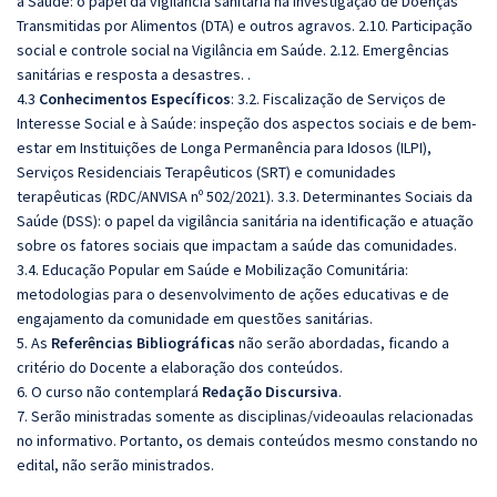
à Saúde: o papel da vigilância sanitária na investigação de Doenças
Transmitidas por Alimentos (DTA) e outros agravos. 2.10. Participação
social e controle social na Vigilância em Saúde. 2.12. Emergências
sanitárias e resposta a desastres. .
4.3
Conhecimentos Específicos
: 3.2. Fiscalização de Serviços de
Interesse Social e à Saúde: inspeção dos aspectos sociais e de bem-
estar em Instituições de Longa Permanência para Idosos (ILPI),
Serviços Residenciais Terapêuticos (SRT) e comunidades
terapêuticas (RDC/ANVISA nº 502/2021). 3.3. Determinantes Sociais da
Saúde (DSS): o papel da vigilância sanitária na identificação e atuação
sobre os fatores sociais que impactam a saúde das comunidades.
3.4. Educação Popular em Saúde e Mobilização Comunitária:
metodologias para o desenvolvimento de ações educativas e de
engajamento da comunidade em questões sanitárias.
5. As
Referências Bibliográficas
não serão abordadas, ficando a
critério do Docente a elaboração dos conteúdos.
6. O curso não contemplará
Redação Discursiva
.
7. Serão ministradas somente as disciplinas/videoaulas relacionadas
no informativo. Portanto, os demais conteúdos mesmo constando no
edital, não serão ministrados.