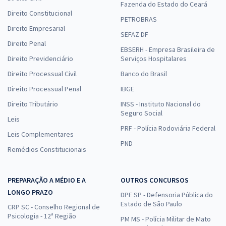
Fazenda do Estado do Ceará
Direito Constitucional
PETROBRAS
Direito Empresarial
SEFAZ DF
Direito Penal
EBSERH - Empresa Brasileira de
Direito Previdenciário
Serviços Hospitalares
Direito Processual Civil
Banco do Brasil
Direito Processual Penal
IBGE
Direito Tributário
INSS - Instituto Nacional do
Seguro Social
Leis
PRF - Polícia Rodoviária Federal
Leis Complementares
PND
Remédios Constitucionais
PREPARAÇÃO A MÉDIO E A
OUTROS CONCURSOS
LONGO PRAZO
DPE SP - Defensoria Pública do
Estado de São Paulo
CRP SC - Conselho Regional de
Psicologia - 12ª Região
PM MS - Polícia Militar de Mato