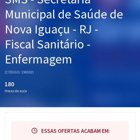
Pós
Municipal de Saúde de
Graduação
Nova Iguaçu - RJ -
OAB
Fiscal Sanitário -
Mentorias
Enfermagem
Questões grátis
(CÓDIGO: 196502)
Conteúdo gratuito
180
Blog
Horas de aula
Aprovados
Atendimento
ESSAS OFERTAS ACABAM EM: