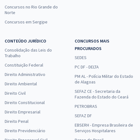
Concursos no Rio Grande do
Norte
Concursos em Sergipe
CONTEÚDO JURÍDICO
CONCURSOS MAIS
PROCURADOS
Consolidação das Leis do
Trabalho
SEDES
Constituição Federal
PC DF - DELTA
Direito Administrativo
PM AL - Polícia Militar do Estado
de Alagoas
Direito Ambiental
SEFAZ CE - Secretaria da
Direito Civil
Fazenda do Estado do Ceará
Direito Constitucional
PETROBRAS
Direito Empresarial
SEFAZ DF
Direito Penal
EBSERH - Empresa Brasileira de
Direito Previdenciário
Serviços Hospitalares
Direito Processual Civil
Banco do Brasil