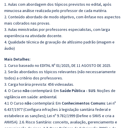
1. Aulas com abordagem dos tópicos previstos no edital, após
minuciosa análise realizada pelo professor de cada matéria.
2. Conteúdo abordado de modo objetivo, com ênfase nos aspectos
mais cobrados nas provas.
3. Aulas ministradas por professores especialistas, com larga
experiência na atividade docente.
4. Qualidade técnica de gravação de altíssimo padrão (imagem e
áudio)
Mais Detalhes:
1. Curso baseado no EDITAL Nº 01/2025, DE 11 AGOSTO DE 2025.
2. Serão abordados os tópicos relevantes (não necessariamente
todos) a critério dos professores.
3. Carga horária prevista: 456 videoaulas.
4. O Curso
não
contemplará: Em
Saúde Pública - SUS
: Noções de
vigilância em saúde: ambiental.
4.1 O Curso
não
contemplará: Em
Conhecimentos Comuns
:
Lei nº
6.437/1977 (Configura infrações à legislação sanitária federal e
estabelece as sanções); Lei nº 9.782/1999 (Define o SNVS e cria a
ANVISA). 2.6. Risco Sanitário: conceito, avaliação, gerenciamento e