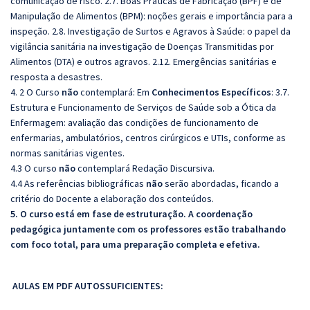
comunicação de risco. 2.7. Boas
Práticas de Fabricação (BPF) e de
Manipulação de Alimentos (BPM): noções gerais e importância para a
inspeção. 2.8. Investigação de Surtos e Agravos à Saúde: o papel da
vigilância sanitária na investigação de Doenças Transmitidas por
Alimentos (DTA) e outros agravos. 2.12. Emergências sanitárias e
resposta a desastres.
4. 2 O Curso
não
contemplará: Em
Conhecimentos Específicos
: 3.7.
Estrutura e Funcionamento de Serviços de Saúde sob a Ótica da
Enfermagem: avaliação das condições de funcionamento de
enfermarias, ambulatórios, centros cirúrgicos e UTIs, conforme as
normas sanitárias vigentes.
4.3 O curso
não
contemplará Redação Discursiva.
4.4 As referências bibliográficas
não
serão abordadas, ficando a
critério do Docente a elaboração dos conteúdos.
5. O curso está em fase de estruturação. A coordenação
pedagógica juntamente com os professores estão trabalhando
com foco total, para uma preparação completa e efetiva.
AULAS EM PDF AUTOSSUFICIENTES: