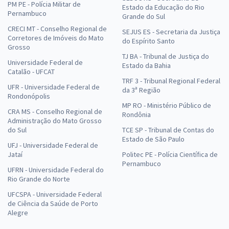
PM PE - Polícia Militar de
Estado da Educação do Rio
Pernambuco
Grande do Sul
CRECI MT - Conselho Regional de
SEJUS ES - Secretaria da Justiça
Corretores de Imóveis do Mato
do Espírito Santo
Grosso
TJ BA - Tribunal de Justiça do
Universidade Federal de
Estado da Bahia
Catalão - UFCAT
TRF 3 - Tribunal Regional Federal
UFR - Universidade Federal de
da 3ª Região
Rondonópolis
MP RO - Ministério Público de
CRA MS - Conselho Regional de
Rondônia
Administração do Mato Grosso
do Sul
TCE SP - Tribunal de Contas do
Estado de São Paulo
UFJ - Universidade Federal de
Jataí
Politec PE - Polícia Científica de
Pernambuco
UFRN - Universidade Federal do
Rio Grande do Norte
UFCSPA - Universidade Federal
de Ciência da Saúde de Porto
Alegre