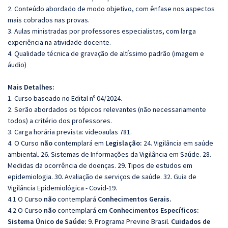
2. Conteúdo abordado de modo objetivo, com ênfase nos aspectos
mais cobrados nas provas.
3. Aulas ministradas por professores especialistas, com larga
experiência na atividade docente.
4. Qualidade técnica de gravação de altíssimo padrão (imagem e
áudio)
Mais Detalhes:
1. Curso baseado no Edital nº 04/2024.
2. Serão abordados os tópicos relevantes (não necessariamente
todos) a critério dos professores.
3. Carga horária prevista: videoaulas 781.
4. O Curso
não
contemplará em
Legislação:
24. Vigilância em saúde
ambiental. 26. Sistemas de Informações da Vigilância em Saúde. 28.
Medidas da ocorrência de doenças. 29. Tipos de estudos em
epidemiologia. 30. Avaliação de serviços de saúde. 32. Guia de
Vigilância Epidemiológica - Covid-19.
4.1 O Curso
não
contemplará
Conhecimentos Gerais.
4.2 O Curso
não
contemplará em
Conhecimentos Específicos:
Sistema Único de Saúde:
9. Programa Previne Brasil.
Cuidados de