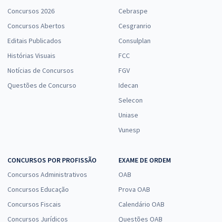
Concursos 2026
Cebraspe
Concursos Abertos
Cesgranrio
Editais Publicados
Consulplan
Histórias Visuais
FCC
Notícias de Concursos
FGV
Questões de Concurso
Idecan
Selecon
Uniase
Vunesp
CONCURSOS POR PROFISSÃO
EXAME DE ORDEM
Concursos Administrativos
OAB
Concursos Educação
Prova OAB
Concursos Fiscais
Calendário OAB
Concursos Jurídicos
Questões OAB