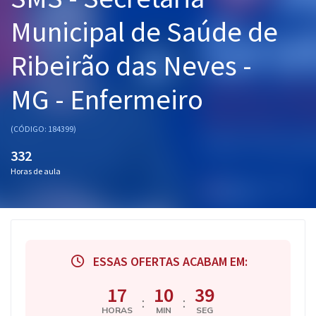
Pós
Municipal de Saúde de
Graduação
Ribeirão das Neves -
OAB
MG - Enfermeiro
Mentorias
(CÓDIGO: 184399)
Questões grátis
332
Horas de aula
Conteúdo gratuito
Blog
Aprovados
ESSAS OFERTAS ACABAM EM:
Atendimento
17
10
38
:
:
HORAS
MIN
SEG