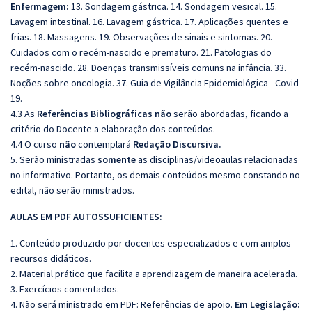
Enfermagem:
13. Sondagem gástrica. 14. Sondagem vesical. 15.
Lavagem intestinal. 16. Lavagem gástrica. 17. Aplicações quentes e
frias. 18. Massagens. 19. Observações de sinais e sintomas. 20.
Cuidados com o recém-nascido e prematuro. 21. Patologias do
recém-nascido. 28. Doenças transmissíveis comuns na infância. 33.
Noções sobre oncologia. 37. Guia de Vigilância Epidemiológica - Covid-
19.
4.3 As
Referências Bibliográficas não
serão abordadas, ficando a
critério do Docente a elaboração dos conteúdos.
4.4 O curso
não
contemplará
Redação Discursiva.
5. Serão ministradas
somente
as disciplinas/videoaulas relacionadas
no informativo. Portanto, os demais conteúdos mesmo constando no
edital, não serão ministrados.
AULAS EM PDF AUTOSSUFICIENTES:
1. Conteúdo produzido por docentes especializados e com amplos
recursos didáticos.
2. Material prático que facilita a aprendizagem de maneira acelerada.
3. Exercícios comentados.
4. Não será ministrado em PDF:
Referências de apoio.
Em Legislação: