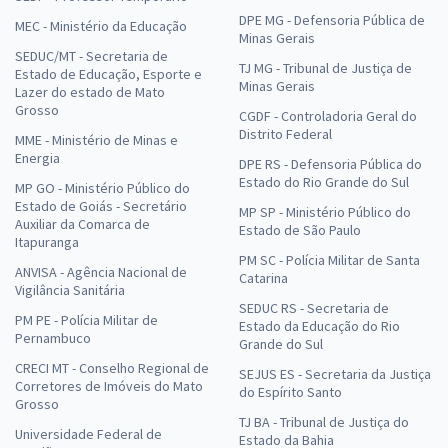
DPE MG - Defensoria Pública de
MEC - Ministério da Educação
Minas Gerais
SEDUC/MT - Secretaria de
TJ MG - Tribunal de Justiça de
Estado de Educação, Esporte e
Minas Gerais
Lazer do estado de Mato
Grosso
CGDF - Controladoria Geral do
Distrito Federal
MME - Ministério de Minas e
Energia
DPE RS - Defensoria Pública do
Estado do Rio Grande do Sul
MP GO - Ministério Público do
Estado de Goiás - Secretário
MP SP - Ministério Público do
Auxiliar da Comarca de
Estado de São Paulo
Itapuranga
PM SC - Polícia Militar de Santa
ANVISA - Agência Nacional de
Catarina
Vigilância Sanitária
SEDUC RS - Secretaria de
PM PE - Polícia Militar de
Estado da Educação do Rio
Pernambuco
Grande do Sul
CRECI MT - Conselho Regional de
SEJUS ES - Secretaria da Justiça
Corretores de Imóveis do Mato
do Espírito Santo
Grosso
TJ BA - Tribunal de Justiça do
Universidade Federal de
Estado da Bahia