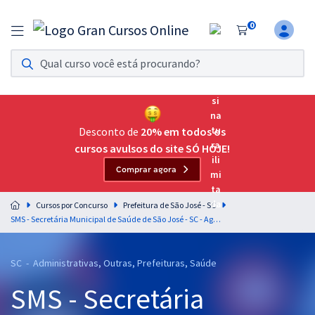
0
Assinatura Ilimitada 11
Acesso a todos os cursos. Teste grátis por 7 dias!
Assinatura OAB Até Passar
Acesso ilimitado a toda preparação para o Exame da
Desconto de
20% em todos os
Ordem, até você passar!
cursos avulsos do site SÓ HOJE!
Comprar agora
Residências Multiprofissionais
Preparação completa e intensiva para as principais
Cursos por Concurso
Prefeitura de São José - SC
residências em saúde do Brasil
SMS - Secretária Municipal de Saúde de São José - SC - Agente de Combate às Endemias (Pós-edital)
Concursos
SC - Administrativas, Outras, Prefeituras, Saúde
Assinatura Ilimitada
SMS - Secretária
Cursos 20% OFF