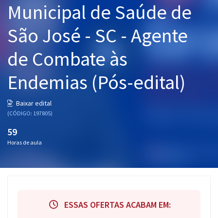
Municipal de Saúde de
Pós
São José - SC - Agente
Graduação
de Combate às
OAB
Endemias (Pós-edital)
Mentorias
Questões grátis
Baixar edital
(CÓDIGO: 197805)
Conteúdo gratuito
59
Blog
Horas de aula
Aprovados
Atendimento
ESSAS OFERTAS ACABAM EM: