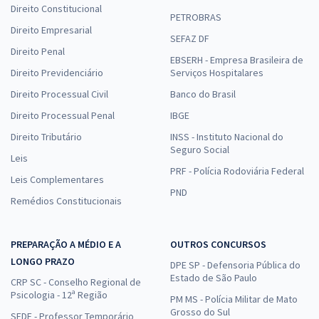
Direito Constitucional
PETROBRAS
Direito Empresarial
SEFAZ DF
Direito Penal
EBSERH - Empresa Brasileira de
Direito Previdenciário
Serviços Hospitalares
Direito Processual Civil
Banco do Brasil
Direito Processual Penal
IBGE
Direito Tributário
INSS - Instituto Nacional do
Seguro Social
Leis
PRF - Polícia Rodoviária Federal
Leis Complementares
PND
Remédios Constitucionais
PREPARAÇÃO A MÉDIO E A
OUTROS CONCURSOS
LONGO PRAZO
DPE SP - Defensoria Pública do
Estado de São Paulo
CRP SC - Conselho Regional de
Psicologia - 12ª Região
PM MS - Polícia Militar de Mato
Grosso do Sul
SEDF - Professor Temporário