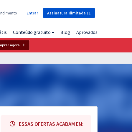
Assinatura
Ilimitada
11
endimento
Entrar
átis
Conteúdo gratuito
Blog
Aprovados
mprar agora
ESSAS OFERTAS ACABAM EM: