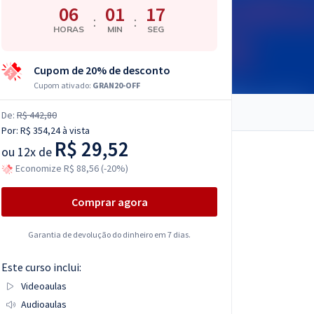
06
01
16
:
:
HORAS
MIN
SEG
Cupom de 20% de desconto
Cupom ativado:
GRAN20-OFF
De:
R$ 442,80
Por:
R$ 354,24
à vista
R$ 29,52
ou
12x de
Economize R$ 88,56 (-20%)
Comprar agora
Garantia de devolução do dinheiro em 7 dias.
Este curso inclui:
Videoaulas
Audioaulas