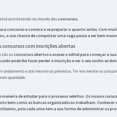
ue está acontecendo no mundo dos
concursos.
ara concurso e comece a se preparar o quanto antes. Com muita
os, a sua chance de conquistar uma vaga passa a ser bem maior
os concursos com inscrições abertas
s são os
concursos abertos e acesse o edital para começar a sua
ido pode lhe fazer perder a inscrição e ver o seu sonho se dis
 em andamento e até mesmo os previstos. Ter em mente os concurso
ais qualidade.
 maneira de estudar para o processo seletivo. Os nossos curso
uito bem como as bancas organizadoras trabalham. Conhecer a
tíssimo, pois cada uma tem a sua forma de administrar os proc