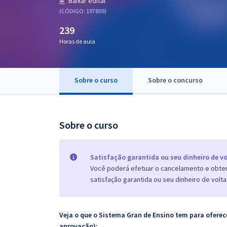
Baixar edital
Pós
(CÓDIGO: 197809)
239
Graduação
Horas de aula
OAB
Mentorias
Sobre o curso
Sobre o concurso
Questões grátis
Sobre o curso
Conteúdo gratuito
Blog
Satisfação garantida ou seu dinheiro de vo
Aprovados
Você poderá efetuar o cancelamento e obter 
satisfação garantida ou seu dinheiro de volta
Atendimento
Veja o que o Sistema Gran de Ensino tem para ofer
aprovação):