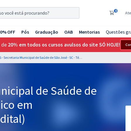
0
At
20% OFF
Pós
Graduação
OAB
Mentorias
Questões gr
 de
20% em todos os cursos avulsos do site SÓ HOJE!
Co
SMS - Secretaria Municipal de Saúde de São José - SC - Técnico em Enfermagem (Pós-Edital)
nicipal de Saúde de
nico em
ital)