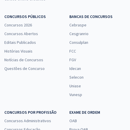
CONCURSOS PÚBLICOS
BANCAS DE CONCURSOS
Concursos 2026
Cebraspe
Concursos Abertos
Cesgranrio
Editais Publicados
Consulplan
Histórias Visuais
FCC
Notícias de Concursos
FGV
Questões de Concurso
Idecan
Selecon
Uniase
Vunesp
CONCURSOS POR PROFISSÃO
EXAME DE ORDEM
Concursos Administrativos
OAB
Concursos Educação
Prova OAB