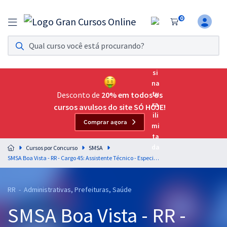
0
Assinatura Ilimitada 11
Acesso a todos os cursos. Teste grátis por 7 dias!
Assinatura OAB Até Passar
Acesso ilimitado a toda preparação para o Exame da
Desconto de
20% em todos os
Ordem, até você passar!
cursos avulsos do site SÓ HOJE!
Comprar agora
Residências Multiprofissionais
Preparação completa e intensiva para as principais
Cursos por Concurso
SMSA
residências em saúde do Brasil
SMSA Boa Vista - RR - Cargo 45: Assistente Técnico - Especialidade: Técnico em Enfermagem
Concursos
RR - Administrativas, Prefeituras, Saúde
Assinatura Ilimitada
SMSA Boa Vista - RR -
Cursos 20% OFF