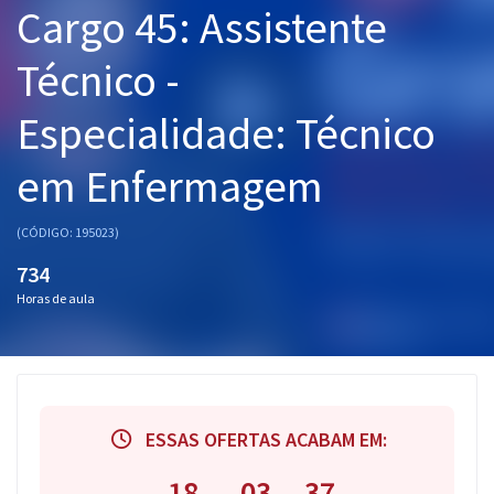
Cargo 45: Assistente
Pós
Técnico -
Graduação
Especialidade: Técnico
OAB
em Enfermagem
Mentorias
Questões grátis
(CÓDIGO: 195023)
734
Conteúdo gratuito
Horas de aula
Blog
Aprovados
Atendimento
ESSAS OFERTAS ACABAM EM:
18
03
36