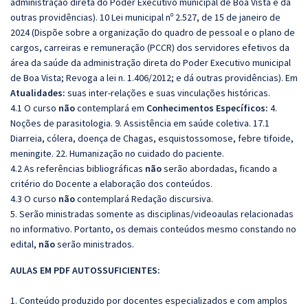
administração direta do Poder Executivo municipal de Boa Vista e dá
outras providências). 10 Lei municipal nº 2.527, de 15 de janeiro de
2024 (Dispõe sobre a organização do quadro de pessoal e o plano de
cargos, carreiras e remuneração (PCCR) dos servidores efetivos da
área da saúde da administração direta do Poder Executivo municipal
de Boa Vista; Revoga a lei n. 1.406/2012; e dá outras providências). Em
Atualidades:
suas inter-relações e suas vinculações históricas.
4.1 O curso
não
contemplará em
Conhecimentos Específicos:
4.
Noções de parasitologia. 9. Assistência em saúde coletiva. 17.1
Diarreia, cólera, doença de Chagas, esquistossomose, febre tifoide,
meningite. 22. Humanização no cuidado do paciente.
4.2 As referências bibliográficas
não
serão abordadas, ficando a
critério do Docente a elaboração dos conteúdos.
4.3 O curso
não
contemplará Redação discursiva.
5. Serão ministradas somente as disciplinas/videoaulas relacionadas
no informativo. Portanto, os demais conteúdos mesmo constando no
edital,
não
serão ministrados.
AULAS EM PDF AUTOSSUFICIENTES:
1. Conteúdo produzido por docentes especializados e com amplos