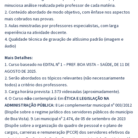
minuciosa análise realizada pelo professor de cada matéria.
2. Conteúdo abordado de modo objetivo, com ênfase nos aspectos
mais cobrados nas provas.
3. Aulas ministradas por professores especialistas, com larga
experiência na atividade docente.
4. Qualidade técnica de gravação de altíssimo padrão (imagem e
áudio)
Mais Detalhes:
1. Curso baseado no EDITAL Nº 1 – PREF. BOA VISTA – SAÚDE, DE 11 DE
AGOSTO DE 2025.
2. Serão abordados os tópicos relevantes (não necessariamente
todos) a critério dos professores.
3. Carga horária prevista: 1.573 videoaulas (aproximadamente).
4. O Curso
não
contemplará: Em
ÉTICA E LEGISLAÇÃO NA
ADMINISTRAÇÃO PÚBLICA:
8 Lei complementar municipal nº 003/2012
(Dispõe sobre o regime jurídico dos servidores públicos do município
de Boa Vista). 9. Lei municipal nº 2.474, de 05 de setembro de 2023
(Dispõe sobre a organização do quadro de pessoal e o plano de
cargos, carreiras e remuneração (PCCR) dos servidores efetivos da