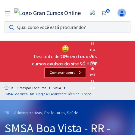
0
Assinatura Ilimitada 11
Acesso a todos os cursos. Teste grátis por 7 dias!
Assinatura OAB Até Passar
Acesso ilimitado a toda preparação para o Exame da
Desconto de
20% em todos os
Ordem, até você passar!
cursos avulsos do site SÓ HOJE!
Comprar agora
Residências Multiprofissionais
Preparação completa e intensiva para as principais
Cursos por Concurso
SMSA
residências em saúde do Brasil
SMSA Boa Vista - RR - Cargo 48: Assistente Técnico – Especialidade: Técnico em Nutrição e Dietética
Concursos
RR - Administrativas, Prefeituras, Saúde
Assinatura Ilimitada
SMSA Boa Vista - RR -
Cursos 20% OFF