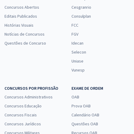
Concursos Abertos
Cesgranrio
Editais Publicados
Consulplan
Histórias Visuais
FCC
Notícias de Concursos
FGV
Questões de Concurso
Idecan
Selecon
Uniase
Vunesp
CONCURSOS POR PROFISSÃO
EXAME DE ORDEM
Concursos Administrativos
OAB
Concursos Educação
Prova OAB
Concursos Fiscais
Calendário OAB
Concursos Jurídicos
Questões OAB
Concursos Militares
Recursos OAB