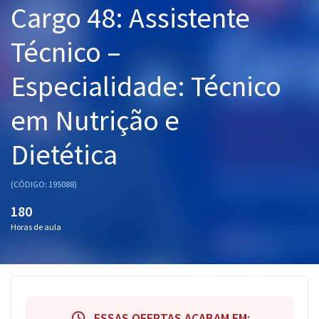
Cargo 48: Assistente
Pós
Técnico –
Graduação
Especialidade: Técnico
OAB
em Nutrição e
Mentorias
Dietética
Questões grátis
Conteúdo gratuito
(CÓDIGO: 195088)
Blog
180
Horas de aula
Aprovados
Atendimento
ESSAS OFERTAS ACABAM EM: