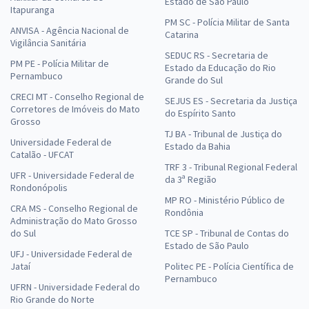
Estado de São Paulo
Itapuranga
PM SC - Polícia Militar de Santa
ANVISA - Agência Nacional de
Catarina
Vigilância Sanitária
SEDUC RS - Secretaria de
PM PE - Polícia Militar de
Estado da Educação do Rio
Pernambuco
Grande do Sul
CRECI MT - Conselho Regional de
SEJUS ES - Secretaria da Justiça
Corretores de Imóveis do Mato
do Espírito Santo
Grosso
TJ BA - Tribunal de Justiça do
Universidade Federal de
Estado da Bahia
Catalão - UFCAT
TRF 3 - Tribunal Regional Federal
UFR - Universidade Federal de
da 3ª Região
Rondonópolis
MP RO - Ministério Público de
CRA MS - Conselho Regional de
Rondônia
Administração do Mato Grosso
do Sul
TCE SP - Tribunal de Contas do
Estado de São Paulo
UFJ - Universidade Federal de
Jataí
Politec PE - Polícia Científica de
Pernambuco
UFRN - Universidade Federal do
Rio Grande do Norte