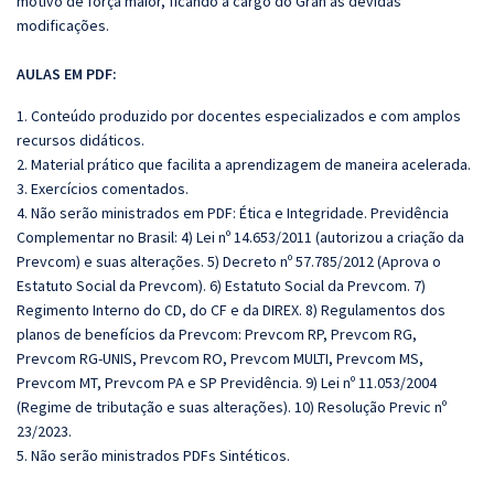
motivo de força maior, ficando a cargo do Gran as devidas
modificações.
AULAS EM PDF:
1. Conteúdo produzido por docentes especializados e com amplos
recursos didáticos.
2. Material prático que facilita a aprendizagem de maneira acelerada.
3. Exercícios comentados.
4. Não serão ministrados em PDF: Ética e Integridade. Previdência
Complementar no Brasil: 4) Lei nº 14.653/2011 (autorizou a criação da
Prevcom) e suas alterações. 5) Decreto nº 57.785/2012 (Aprova o
Estatuto Social da Prevcom). 6) Estatuto Social da Prevcom. 7)
Regimento Interno do CD, do CF e da DIREX. 8) Regulamentos dos
planos de benefícios da Prevcom: Prevcom RP, Prevcom RG,
Prevcom RG‐UNIS, Prevcom RO, Prevcom MULTI, Prevcom MS,
Prevcom MT, Prevcom PA e SP Previdência. 9) Lei nº 11.053/2004
(Regime de tributação e suas alterações). 10) Resolução Previc nº
23/2023.
5. Não serão ministrados PDFs Sintéticos.