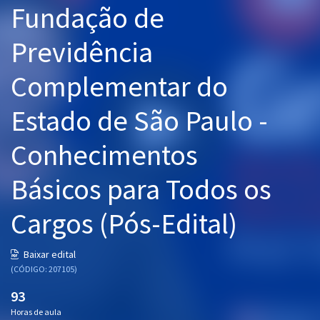
Fundação de
Pós
Previdência
Graduação
Complementar do
OAB
Estado de São Paulo -
Mentorias
Conhecimentos
Questões grátis
Conteúdo gratuito
Básicos para Todos os
Blog
Cargos (Pós-Edital)
Aprovados
Baixar edital
(CÓDIGO: 207105)
Atendimento
93
Horas de aula