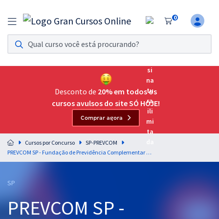
0
Assinatura Ilimitada 11
Acesso a todos os cursos. Teste grátis por 7 dias!
Assinatura OAB Até Passar
Acesso ilimitado a toda preparação para o Exame da
Desconto de
20% em todos os
Ordem, até você passar!
cursos avulsos do site SÓ HOJE!
Comprar agora
Residências Multiprofissionais
Preparação completa e intensiva para as principais
Cursos por Concurso
SP-PREVCOM
residências em saúde do Brasil
PREVCOM SP - Fundação de Previdência Complementar do Estado de São Paulo - Conhecimentos Básicos para Todos os Cargos (Pós-Edital)
Concursos
SP
Assinatura Ilimitada
PREVCOM SP -
Cursos 20% OFF