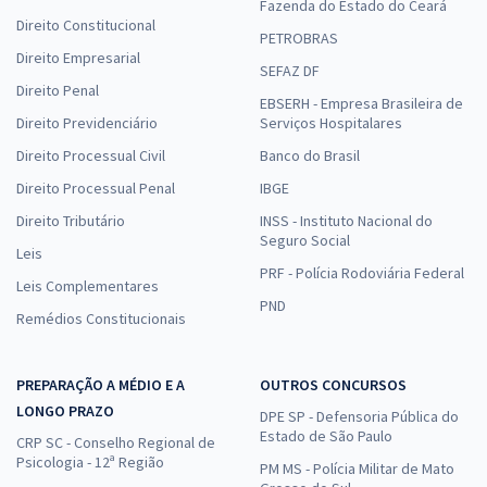
Fazenda do Estado do Ceará
Direito Constitucional
PETROBRAS
Direito Empresarial
SEFAZ DF
Direito Penal
EBSERH - Empresa Brasileira de
Direito Previdenciário
Serviços Hospitalares
Direito Processual Civil
Banco do Brasil
Direito Processual Penal
IBGE
Direito Tributário
INSS - Instituto Nacional do
Seguro Social
Leis
PRF - Polícia Rodoviária Federal
Leis Complementares
PND
Remédios Constitucionais
PREPARAÇÃO A MÉDIO E A
OUTROS CONCURSOS
LONGO PRAZO
DPE SP - Defensoria Pública do
Estado de São Paulo
CRP SC - Conselho Regional de
Psicologia - 12ª Região
PM MS - Polícia Militar de Mato