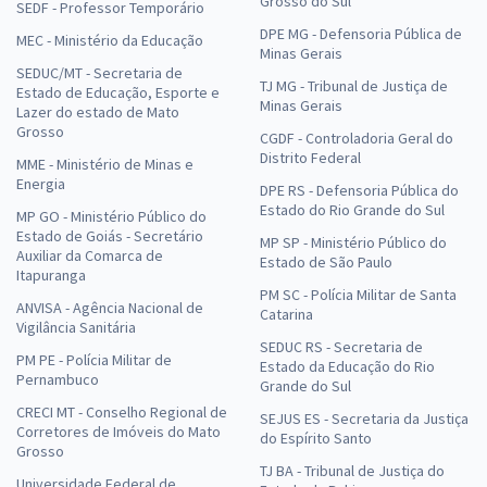
Grosso do Sul
SEDF - Professor Temporário
DPE MG - Defensoria Pública de
MEC - Ministério da Educação
Minas Gerais
SEDUC/MT - Secretaria de
TJ MG - Tribunal de Justiça de
Estado de Educação, Esporte e
Minas Gerais
Lazer do estado de Mato
Grosso
CGDF - Controladoria Geral do
Distrito Federal
MME - Ministério de Minas e
Energia
DPE RS - Defensoria Pública do
Estado do Rio Grande do Sul
MP GO - Ministério Público do
Estado de Goiás - Secretário
MP SP - Ministério Público do
Auxiliar da Comarca de
Estado de São Paulo
Itapuranga
PM SC - Polícia Militar de Santa
ANVISA - Agência Nacional de
Catarina
Vigilância Sanitária
SEDUC RS - Secretaria de
PM PE - Polícia Militar de
Estado da Educação do Rio
Pernambuco
Grande do Sul
CRECI MT - Conselho Regional de
SEJUS ES - Secretaria da Justiça
Corretores de Imóveis do Mato
do Espírito Santo
Grosso
TJ BA - Tribunal de Justiça do
Universidade Federal de