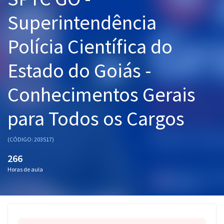
Pós
Superintendência
Graduação
Polícia Científica do
OAB
Estado do Goiás -
Mentorias
Conhecimentos Gerais
Questões grátis
para Todos os Cargos
Conteúdo gratuito
(CÓDIGO: 203517)
Blog
266
Aprovados
Horas de aula
Atendimento