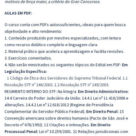
motivos de força maior, a critério do Gran Concursos.
AULAS EM PDF:
O curso conta com PDFs autossuficientes, ideais para quem busca
objetividade e alto rendimento:
1. Conteúdo produzido por mestres especializados, com leitura
como recurso didático completo e linguagem clara.
2. Material prático que acelera a aprendizagem e facilita revisões.
3. Exercícios comentados.
4. Não serão ministrados os seguintes tópicos do Edital em PDF:
Em
Legislação Específica:
1 Código de Ética dos Servidores do Supremo Tribunal Federal. 1.1
Resolução STF nº 246/2002. 1.2 Resolução STF nº 249/2003.
REGIMENTO INTERNO DO STF: Na íntegra.
Em Direito Administrativo:
14.4 Carreira do Poder Judiciário da União. 14.4.1 Lei nº 11.416/2006 e
alterações. 14.4.2 Lei nº 12.618/2012 (Regime de Previdência
Complementar do Servidor Público Federal).
Em Direito Penal:
15
Convenção americana sobre direitos humanos (Pacto de São José e
Decreto nº 678/1992). 12 Citações e intimações.
Em Direito
Processual Penal:
Lei nº 10.259/2001. 21 Relações jurisdicionais com