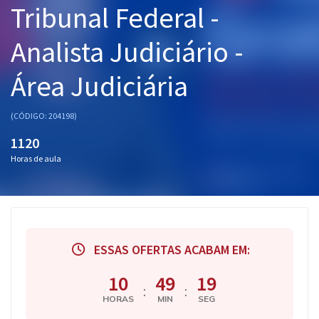
Tribunal Federal -
Pós
Analista Judiciário -
Graduação
Área Judiciária
OAB
Mentorias
(CÓDIGO: 204198)
1120
Questões grátis
Horas de aula
Conteúdo gratuito
Blog
Aprovados
ESSAS OFERTAS ACABAM EM:
Atendimento
10
49
18
:
:
HORAS
MIN
SEG