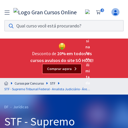
0
Assinatura Ilimitada 11
Acesso a todos os cursos. Teste grátis por 7 dias!
Assinatura OAB Até Passar
Acesso ilimitado a toda preparação para o Exame da
Desconto de
20% em todos os
Ordem, até você passar!
cursos avulsos do site SÓ HOJE!
Comprar agora
Residências Multiprofissionais
Preparação completa e intensiva para as principais
Cursos por Concurso
STF
residências em saúde do Brasil
STF - Supremo Tribunal Federal - Analista Judiciário - Área Judiciária
Concursos
DF - Jurídicas
Assinatura Ilimitada
STF - Supremo
Cursos 20% OFF