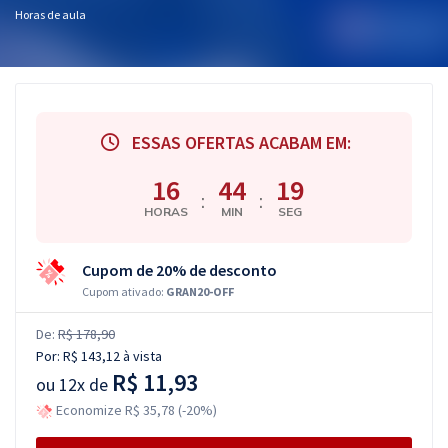
Horas de aula
ESSAS OFERTAS ACABAM EM:
16
44
19
:
:
HORAS
MIN
SEG
Cupom de 20% de desconto
Cupom ativado:
GRAN20-OFF
De:
R$ 178,90
Por:
R$ 143,12
à vista
R$ 11,93
ou
12x de
Economize R$ 35,78 (-20%)