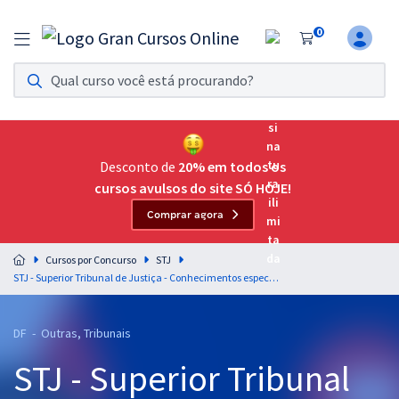
0
Assinatura Ilimitada 11
Acesso a todos os cursos. Teste grátis por 7 dias!
Assinatura OAB Até Passar
Acesso ilimitado a toda preparação para o Exame da
Desconto de
20% em todos os
Ordem, até você passar!
cursos avulsos do site SÓ HOJE!
Comprar agora
Residências Multiprofissionais
Preparação completa e intensiva para as principais
Cursos por Concurso
STJ
residências em saúde do Brasil
STJ - Superior Tribunal de Justiça - Conhecimentos específicos para o cargo 16: Analista Judiciário - Área: Apoio Especializado - Especialidade: Pedagogia
Concursos
DF - Outras, Tribunais
Assinatura Ilimitada
STJ - Superior Tribunal
Cursos 20% OFF