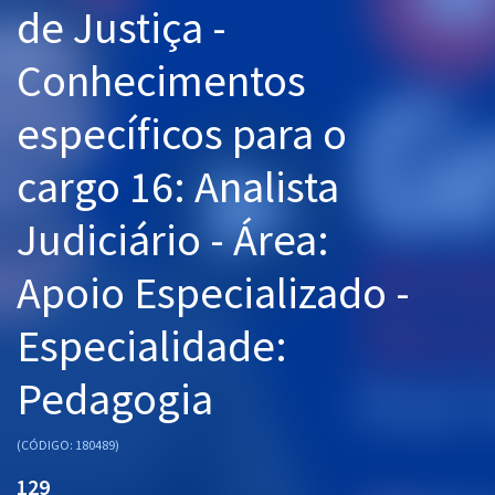
de Justiça -
Pós
Conhecimentos
Graduação
específicos para o
OAB
cargo 16: Analista
Mentorias
Judiciário - Área:
Questões grátis
Conteúdo gratuito
Apoio Especializado -
Blog
Especialidade:
Aprovados
Pedagogia
Atendimento
(CÓDIGO: 180489)
129