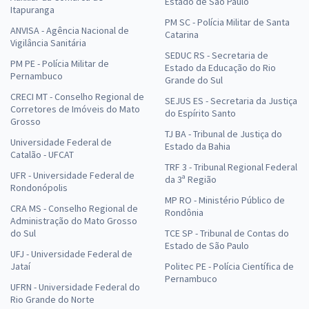
Estado de São Paulo
Itapuranga
PM SC - Polícia Militar de Santa
ANVISA - Agência Nacional de
Catarina
Vigilância Sanitária
SEDUC RS - Secretaria de
PM PE - Polícia Militar de
Estado da Educação do Rio
Pernambuco
Grande do Sul
CRECI MT - Conselho Regional de
SEJUS ES - Secretaria da Justiça
Corretores de Imóveis do Mato
do Espírito Santo
Grosso
TJ BA - Tribunal de Justiça do
Universidade Federal de
Estado da Bahia
Catalão - UFCAT
TRF 3 - Tribunal Regional Federal
UFR - Universidade Federal de
da 3ª Região
Rondonópolis
MP RO - Ministério Público de
CRA MS - Conselho Regional de
Rondônia
Administração do Mato Grosso
do Sul
TCE SP - Tribunal de Contas do
Estado de São Paulo
UFJ - Universidade Federal de
Jataí
Politec PE - Polícia Científica de
Pernambuco
UFRN - Universidade Federal do
Rio Grande do Norte