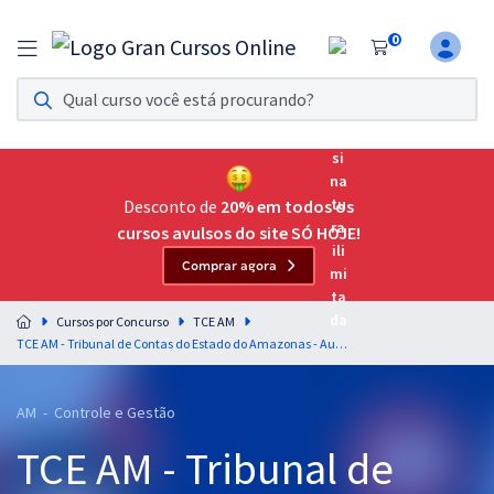
0
Assinatura Ilimitada 11
Acesso a todos os cursos. Teste grátis por 7 dias!
Assinatura OAB Até Passar
Acesso ilimitado a toda preparação para o Exame da
Desconto de
20% em todos os
Ordem, até você passar!
cursos avulsos do site SÓ HOJE!
Comprar agora
Residências Multiprofissionais
Preparação completa e intensiva para as principais
Cursos por Concurso
TCE AM
residências em saúde do Brasil
TCE AM - Tribunal de Contas do Estado do Amazonas - Auditor Técnico de Controle Externo - Auditoria Governamental
Concursos
AM - Controle e Gestão
Assinatura Ilimitada
TCE AM - Tribunal de
Cursos 20% OFF