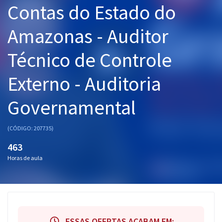
Contas do Estado do
Pós
Amazonas - Auditor
Graduação
Técnico de Controle
OAB
Externo - Auditoria
Mentorias
Governamental
Questões grátis
Conteúdo gratuito
(CÓDIGO: 207735)
Blog
463
Horas de aula
Aprovados
Atendimento
ESSAS OFERTAS ACABAM EM: