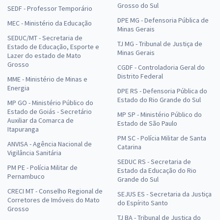
Grosso do Sul
SEDF - Professor Temporário
DPE MG - Defensoria Pública de
MEC - Ministério da Educação
Minas Gerais
SEDUC/MT - Secretaria de
TJ MG - Tribunal de Justiça de
Estado de Educação, Esporte e
Minas Gerais
Lazer do estado de Mato
Grosso
CGDF - Controladoria Geral do
Distrito Federal
MME - Ministério de Minas e
Energia
DPE RS - Defensoria Pública do
Estado do Rio Grande do Sul
MP GO - Ministério Público do
Estado de Goiás - Secretário
MP SP - Ministério Público do
Auxiliar da Comarca de
Estado de São Paulo
Itapuranga
PM SC - Polícia Militar de Santa
ANVISA - Agência Nacional de
Catarina
Vigilância Sanitária
SEDUC RS - Secretaria de
PM PE - Polícia Militar de
Estado da Educação do Rio
Pernambuco
Grande do Sul
CRECI MT - Conselho Regional de
SEJUS ES - Secretaria da Justiça
Corretores de Imóveis do Mato
do Espírito Santo
Grosso
TJ BA - Tribunal de Justiça do