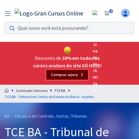
0
Assinatura Ilimitada 11
Acesso a todos os cursos. Teste grátis por 7 dias!
Assinatura OAB Até Passar
Acesso ilimitado a toda preparação para o Exame da
Desconto de
20% em todos os
Ordem, até você passar!
cursos avulsos do site SÓ HOJE!
Comprar agora
Residências Multiprofissionais
Preparação completa e intensiva para as principais
Cursos por Concurso
TCE BA
residências em saúde do Brasil
TCE BA - Tribunal de Contas do Estado da Bahia - Auditor de Controle Externo - Administração
Concursos
BA - Fiscais e de Controle, Outras, Tribunais
Assinatura Ilimitada
TCE BA - Tribunal de
Cursos 20% OFF