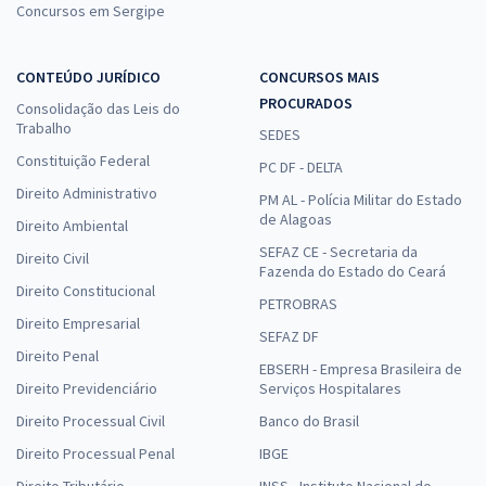
Concursos em Sergipe
CONTEÚDO JURÍDICO
CONCURSOS MAIS
PROCURADOS
Consolidação das Leis do
Trabalho
SEDES
Constituição Federal
PC DF - DELTA
Direito Administrativo
PM AL - Polícia Militar do Estado
de Alagoas
Direito Ambiental
SEFAZ CE - Secretaria da
Direito Civil
Fazenda do Estado do Ceará
Direito Constitucional
PETROBRAS
Direito Empresarial
SEFAZ DF
Direito Penal
EBSERH - Empresa Brasileira de
Direito Previdenciário
Serviços Hospitalares
Direito Processual Civil
Banco do Brasil
Direito Processual Penal
IBGE
Direito Tributário
INSS - Instituto Nacional do