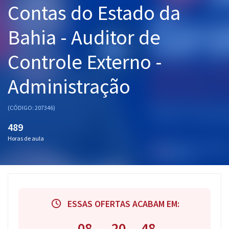
Contas do Estado da
Pós
Bahia - Auditor de
Graduação
Controle Externo -
OAB
Administração
Mentorias
Questões grátis
(CÓDIGO: 207346)
489
Conteúdo gratuito
Horas de aula
Blog
Aprovados
Atendimento
ESSAS OFERTAS ACABAM EM:
08
20
47