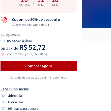
:
:
HORAS
MIN
SEG
Cupom de 20% de desconto
Cupom ativado:
GRAN20-OFF
De:
R$ 790,80
Por:
R$ 632,64
à vista
R$ 52,72
ou
12x de
Economize R$ 158,16 (-20%)
Comprar agora
Garantia de devolução do dinheiro em 7 dias.
Este curso inclui:
Videoaulas
Audioaulas
365 dias para acessar