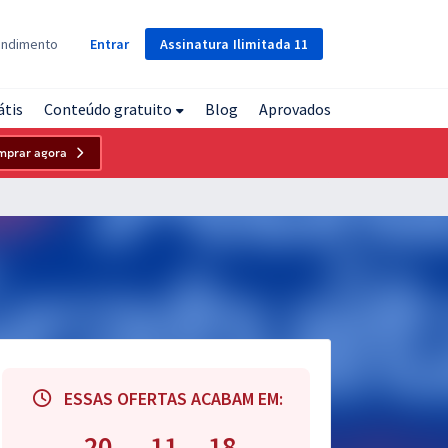
Assinatura
Ilimitada
11
endimento
Entrar
átis
Conteúdo gratuito
Blog
Aprovados
mprar agora
ESSAS OFERTAS ACABAM EM:
20
11
17