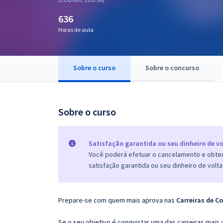
Pós
636
Graduação
Horas de aula
OAB
Sobre o curso
Sobre o concurso
Mentorias
Questões grátis
Sobre o curso
Conteúdo gratuito
Blog
Satisfação garantida ou seu dinheiro de vo
Você poderá efetuar o cancelamento e obter 
Aprovados
satisfação garantida ou seu dinheiro de volta
Atendimento
Prepare-se com quem mais aprova nas
Carreiras de Co
Se o seu objetivo é conquistar uma das carreiras mais 