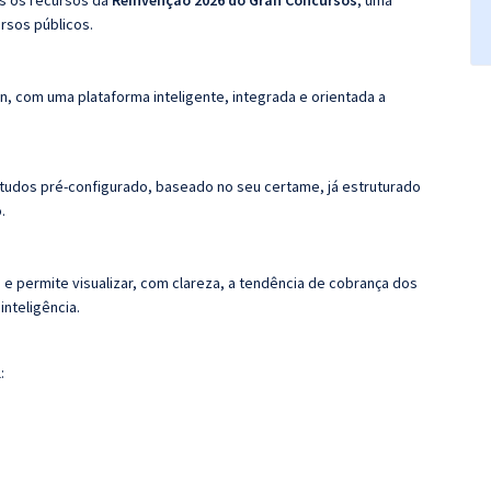
os os recursos da
Reinvenção 2026 do Gran Concursos
, uma
rsos públicos.
n, com uma plataforma inteligente, integrada e orientada a
tudos pré-configurado, baseado no seu certame, já estruturado
.
 e permite visualizar, com clareza, a tendência de cobrança dos
nteligência.
: