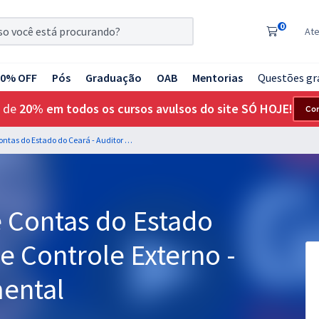
0
At
20% OFF
Pós
Graduação
OAB
Mentorias
Questões gr
 de
20% em todos os cursos avulsos do site SÓ HOJE!
Co
TCE CE - Tribunal de Contas do Estado do Ceará - Auditor de Controle Externo - Auditoria Governamental
e Contas do Estado
e Controle Externo -
ental