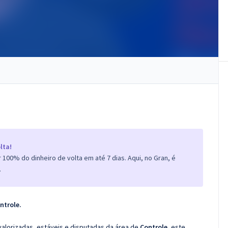
lta!
100% do dinheiro de volta em até 7 dias. Aqui, no Gran, é
.
ntrole.
valorizadas, estáveis e disputadas da área de
Controle
, este