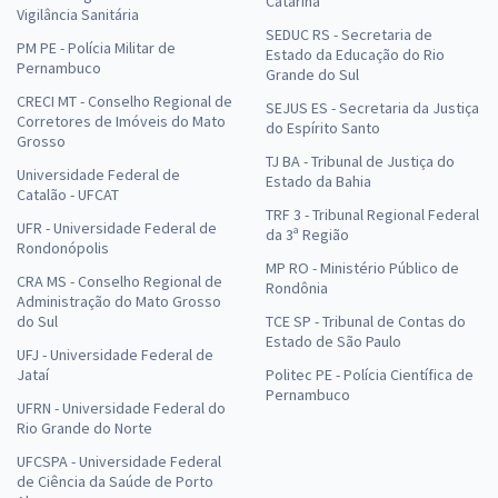
Catarina
Vigilância Sanitária
SEDUC RS - Secretaria de
PM PE - Polícia Militar de
Estado da Educação do Rio
Pernambuco
Grande do Sul
CRECI MT - Conselho Regional de
SEJUS ES - Secretaria da Justiça
Corretores de Imóveis do Mato
do Espírito Santo
Grosso
TJ BA - Tribunal de Justiça do
Universidade Federal de
Estado da Bahia
Catalão - UFCAT
TRF 3 - Tribunal Regional Federal
UFR - Universidade Federal de
da 3ª Região
Rondonópolis
MP RO - Ministério Público de
CRA MS - Conselho Regional de
Rondônia
Administração do Mato Grosso
do Sul
TCE SP - Tribunal de Contas do
Estado de São Paulo
UFJ - Universidade Federal de
Jataí
Politec PE - Polícia Científica de
Pernambuco
UFRN - Universidade Federal do
Rio Grande do Norte
UFCSPA - Universidade Federal
de Ciência da Saúde de Porto