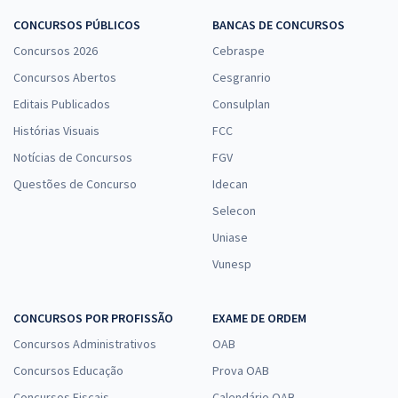
CONCURSOS PÚBLICOS
BANCAS DE CONCURSOS
Concursos 2026
Cebraspe
Concursos Abertos
Cesgranrio
Editais Publicados
Consulplan
Histórias Visuais
FCC
Notícias de Concursos
FGV
Questões de Concurso
Idecan
Selecon
Uniase
Vunesp
CONCURSOS POR PROFISSÃO
EXAME DE ORDEM
Concursos Administrativos
OAB
Concursos Educação
Prova OAB
Concursos Fiscais
Calendário OAB