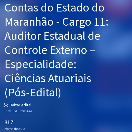
Contas do Estado do
Pós
Maranhão - Cargo 11:
Graduação
Auditor Estadual de
OAB
Controle Externo –
Mentorias
Especialidade:
Questões grátis
Conteúdo gratuito
Ciências Atuariais
Blog
(Pós-Edital)
Aprovados
Baixar edital
(CÓDIGO: 207964)
Atendimento
317
Horas de aula