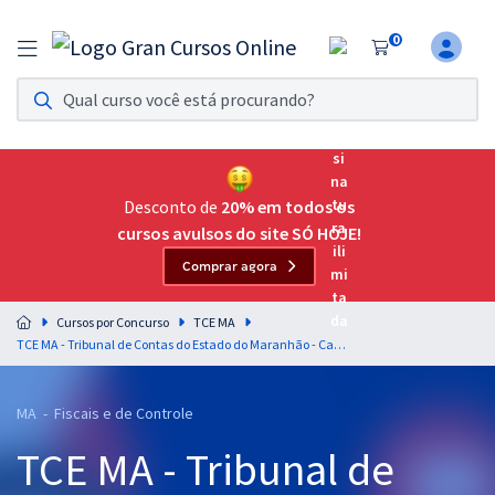
0
Assinatura Ilimitada 11
Acesso a todos os cursos. Teste grátis por 7 dias!
Assinatura OAB Até Passar
Acesso ilimitado a toda preparação para o Exame da
Desconto de
20% em todos os
Ordem, até você passar!
cursos avulsos do site SÓ HOJE!
Comprar agora
Residências Multiprofissionais
Preparação completa e intensiva para as principais
Cursos por Concurso
TCE MA
residências em saúde do Brasil
TCE MA - Tribunal de Contas do Estado do Maranhão - Cargo 11: Auditor Estadual de Controle Externo – Especialidade: Ciências Atuariais (Pós-Edital)
Concursos
MA - Fiscais e de Controle
Assinatura Ilimitada
TCE MA - Tribunal de
Cursos 20% OFF