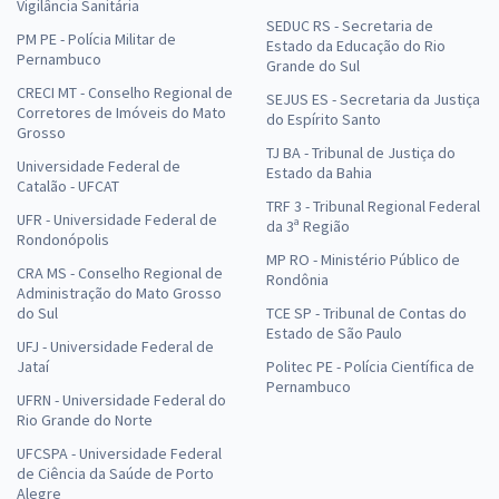
Vigilância Sanitária
SEDUC RS - Secretaria de
PM PE - Polícia Militar de
Estado da Educação do Rio
Pernambuco
Grande do Sul
CRECI MT - Conselho Regional de
SEJUS ES - Secretaria da Justiça
Corretores de Imóveis do Mato
do Espírito Santo
Grosso
TJ BA - Tribunal de Justiça do
Universidade Federal de
Estado da Bahia
Catalão - UFCAT
TRF 3 - Tribunal Regional Federal
UFR - Universidade Federal de
da 3ª Região
Rondonópolis
MP RO - Ministério Público de
CRA MS - Conselho Regional de
Rondônia
Administração do Mato Grosso
do Sul
TCE SP - Tribunal de Contas do
Estado de São Paulo
UFJ - Universidade Federal de
Jataí
Politec PE - Polícia Científica de
Pernambuco
UFRN - Universidade Federal do
Rio Grande do Norte
UFCSPA - Universidade Federal
de Ciência da Saúde de Porto
Alegre