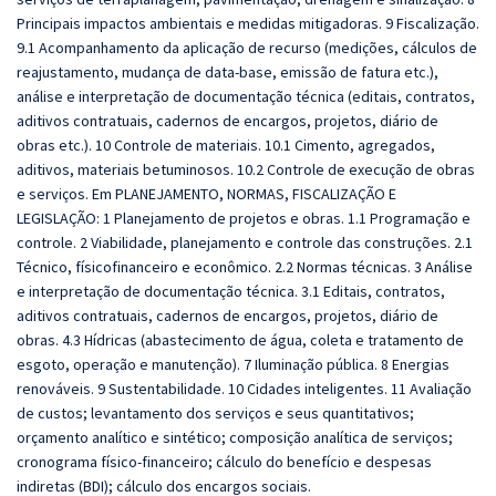
Principais impactos ambientais e medidas mitigadoras. 9 Fiscalização.
9.1 Acompanhamento da aplicação de recurso (medições, cálculos de
reajustamento, mudança de data-base, emissão de fatura etc.),
análise e interpretação de documentação técnica (editais, contratos,
aditivos contratuais, cadernos de encargos, projetos, diário de
obras etc.). 10 Controle de materiais. 10.1 Cimento, agregados,
aditivos, materiais betuminosos. 10.2 Controle de execução de obras
e serviços. Em PLANEJAMENTO, NORMAS, FISCALIZAÇÃO E
LEGISLAÇÃO: 1 Planejamento de projetos e obras. 1.1 Programação e
controle. 2 Viabilidade, planejamento e controle das construções. 2.1
Técnico, físicofinanceiro e econômico. 2.2 Normas técnicas. 3 Análise
e interpretação de documentação técnica. 3.1 Editais, contratos,
aditivos contratuais, cadernos de encargos, projetos, diário de
obras. 4.3 Hídricas (abastecimento de água, coleta e tratamento de
esgoto, operação e manutenção). 7 Iluminação pública. 8 Energias
renováveis. 9 Sustentabilidade. 10 Cidades inteligentes. 11 Avaliação
de custos; levantamento dos serviços e seus quantitativos;
orçamento analítico e sintético; composição analítica de serviços;
cronograma físico-financeiro; cálculo do benefício e despesas
indiretas (BDI); cálculo dos encargos sociais.