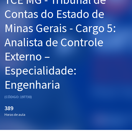
Pós
Contas do Estado de
Graduação
Minas Gerais - Cargo 5:
OAB
Analista de Controle
Mentorias
Externo –
Questões grátis
Especialidade:
Conteúdo gratuito
Engenharia
Blog
Aprovados
(CÓDIGO: 197730)
389
Atendimento
Horas de aula