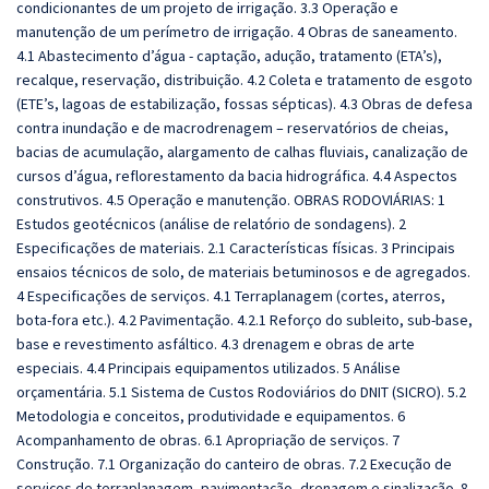
condicionantes de um projeto de irrigação. 3.3 Operação e
manutenção de um perímetro de irrigação. 4 Obras de saneamento.
4.1 Abastecimento d’água - captação, adução, tratamento (ETA’s),
recalque, reservação, distribuição. 4.2 Coleta e tratamento de esgoto
(ETE’s, lagoas de estabilização, fossas sépticas). 4.3 Obras de defesa
contra inundação e de macrodrenagem – reservatórios de cheias,
bacias de acumulação, alargamento de calhas fluviais, canalização de
cursos d’água, reflorestamento da bacia hidrográfica. 4.4 Aspectos
construtivos. 4.5 Operação e manutenção. OBRAS RODOVIÁRIAS: 1
Estudos geotécnicos (análise de relatório de sondagens). 2
Especificações de materiais. 2.1 Características físicas. 3 Principais
ensaios técnicos de solo, de materiais betuminosos e de agregados.
4 Especificações de serviços. 4.1 Terraplanagem (cortes, aterros,
bota-fora etc.). 4.2 Pavimentação. 4.2.1 Reforço do subleito, sub-base,
base e revestimento asfáltico. 4.3 drenagem e obras de arte
especiais. 4.4 Principais equipamentos utilizados. 5 Análise
orçamentária. 5.1 Sistema de Custos Rodoviários do DNIT (SICRO). 5.2
Metodologia e conceitos, produtividade e equipamentos. 6
Acompanhamento de obras. 6.1 Apropriação de serviços. 7
Construção. 7.1 Organização do canteiro de obras. 7.2 Execução de
serviços de terraplanagem, pavimentação, drenagem e sinalização. 8