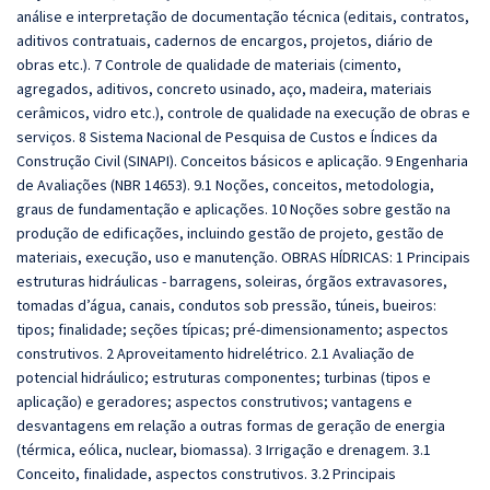
análise e interpretação de documentação técnica (editais, contratos,
aditivos contratuais, cadernos de encargos, projetos, diário de
obras etc.). 7 Controle de qualidade de materiais (cimento,
agregados, aditivos, concreto usinado, aço, madeira, materiais
cerâmicos, vidro etc.), controle de qualidade na execução de obras e
serviços. 8 Sistema Nacional de Pesquisa de Custos e Índices da
Construção Civil (SINAPI). Conceitos básicos e aplicação. 9 Engenharia
de Avaliações (NBR 14653). 9.1 Noções, conceitos, metodologia,
graus de fundamentação e aplicações. 10 Noções sobre gestão na
produção de edificações, incluindo gestão de projeto, gestão de
materiais, execução, uso e manutenção. OBRAS HÍDRICAS: 1 Principais
estruturas hidráulicas - barragens, soleiras, órgãos extravasores,
tomadas d’água, canais, condutos sob pressão, túneis, bueiros:
tipos; finalidade; seções típicas; pré-dimensionamento; aspectos
construtivos. 2 Aproveitamento hidrelétrico. 2.1 Avaliação de
potencial hidráulico; estruturas componentes; turbinas (tipos e
aplicação) e geradores; aspectos construtivos; vantagens e
desvantagens em relação a outras formas de geração de energia
(térmica, eólica, nuclear, biomassa). 3 Irrigação e drenagem. 3.1
Conceito, finalidade, aspectos construtivos. 3.2 Principais