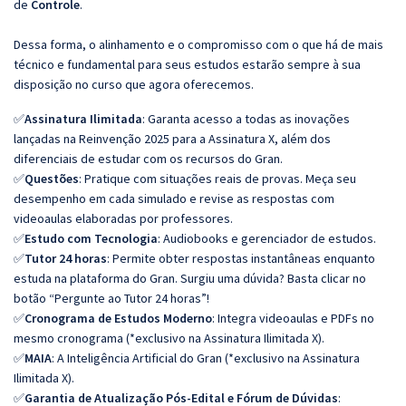
de
Controle
.
Dessa forma, o alinhamento e o compromisso com o que há de mais
técnico e fundamental para seus estudos estarão sempre à sua
disposição no curso que agora oferecemos.
✅
Assinatura Ilimitada
: Garanta acesso a todas as inovações
lançadas na Reinvenção 2025 para a Assinatura X, além dos
diferenciais de estudar com os recursos do Gran.
✅
Questões
: Pratique com situações reais de provas. Meça seu
desempenho em cada simulado e revise as respostas com
videoaulas elaboradas por professores.
✅
Estudo com Tecnologia
: Audiobooks e gerenciador de estudos.
✅
Tutor 24 horas
: Permite obter respostas instantâneas enquanto
estuda na plataforma do Gran. Surgiu uma dúvida? Basta clicar no
botão “Pergunte ao Tutor 24 horas”!
✅
Cronograma de Estudos Moderno
: Integra videoaulas e PDFs no
mesmo cronograma (*exclusivo na Assinatura Ilimitada X).
✅
MAIA
: A Inteligência Artificial do Gran (*exclusivo na Assinatura
Ilimitada X).
✅
Garantia de Atualização Pós-Edital e Fórum de Dúvidas
: