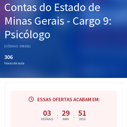
Contas do Estado de
Pós
Minas Gerais - Cargo 9:
Graduação
Psicólogo
OAB
Mentorias
(CÓDIGO: 196192)
306
Questões grátis
Horas de aula
Conteúdo gratuito
Blog
Aprovados
ESSAS OFERTAS ACABAM EM:
Atendimento
03
29
50
:
:
HORAS
MIN
SEG