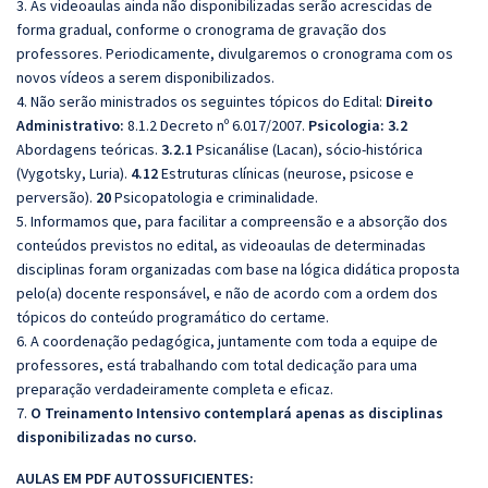
3. As videoaulas ainda não disponibilizadas serão acrescidas de
forma gradual, conforme o cronograma de gravação dos
professores. Periodicamente, divulgaremos o cronograma com os
novos vídeos a serem disponibilizados.
4. Não serão ministrados os seguintes tópicos do Edital:
Direito
Administrativo:
8.1.2 Decreto nº 6.017/2007.
Psicologia:
3.2
Abordagens teóricas.
3.2.1
Psicanálise (Lacan), sócio-histórica
(Vygotsky, Luria).
4.12
Estruturas clínicas (neurose, psicose e
perversão).
20
Psicopatologia e criminalidade.
5. Informamos que, para facilitar a compreensão e a absorção dos
conteúdos previstos no edital, as videoaulas de determinadas
disciplinas foram organizadas com base na lógica didática proposta
pelo(a) docente responsável, e não de acordo com a ordem dos
tópicos do conteúdo programático do certame.
6. A coordenação pedagógica, juntamente com toda a equipe de
professores, está trabalhando com total dedicação para uma
preparação verdadeiramente completa e eficaz.
7.
O Treinamento Intensivo contemplará apenas as disciplinas
disponibilizadas no curso.
AULAS EM PDF AUTOSSUFICIENTES: