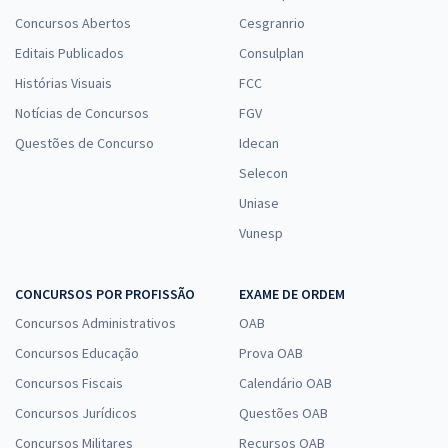
Concursos Abertos
Cesgranrio
Editais Publicados
Consulplan
Histórias Visuais
FCC
Notícias de Concursos
FGV
Questões de Concurso
Idecan
Selecon
Uniase
Vunesp
CONCURSOS POR PROFISSÃO
EXAME DE ORDEM
Concursos Administrativos
OAB
Concursos Educação
Prova OAB
Concursos Fiscais
Calendário OAB
Concursos Jurídicos
Questões OAB
Concursos Militares
Recursos OAB