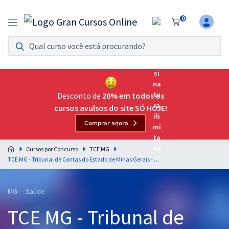
0
Assinatura Ilimitada 11
Acesso a todos os cursos. Teste grátis por 7 dias!
Assinatura OAB Até Passar
Acesso ilimitado a toda preparação para o Exame da
Desconto de
20% em todos os
Ordem, até você passar!
cursos avulsos do site SÓ HOJE!
Comprar agora
Residências Multiprofissionais
Preparação completa e intensiva para as principais
Cursos por Concurso
TCE MG
residências em saúde do Brasil
TCE MG - Tribunal de Contas do Estado de Minas Gerais - Cargo 9: Psicólogo
Concursos
MG - Saúde
Assinatura Ilimitada
TCE MG - Tribunal de
Cursos 20% OFF