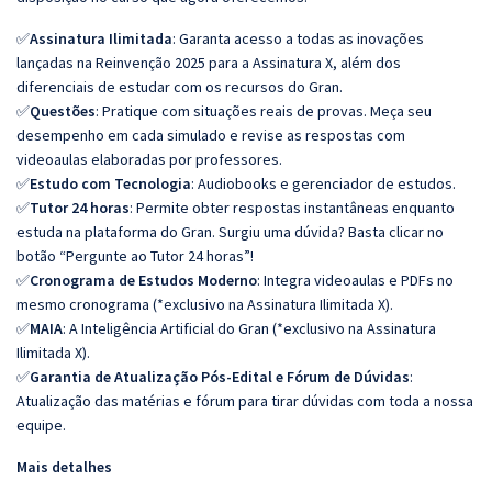
✅
Assinatura Ilimitada
: Garanta acesso a todas as inovações
lançadas na Reinvenção 2025 para a Assinatura X, além dos
diferenciais de estudar com os recursos do Gran.
✅
Questões
: Pratique com situações reais de provas. Meça seu
desempenho em cada simulado e revise as respostas com
videoaulas elaboradas por professores.
✅
Estudo com Tecnologia
: Audiobooks e gerenciador de estudos.
✅
Tutor 24 horas
: Permite obter respostas instantâneas enquanto
estuda na plataforma do Gran. Surgiu uma dúvida? Basta clicar no
botão “Pergunte ao Tutor 24 horas”!
✅
Cronograma de Estudos Moderno
: Integra videoaulas e PDFs no
mesmo cronograma (*exclusivo na Assinatura Ilimitada X).
✅
MAIA
: A Inteligência Artificial do Gran (*exclusivo na Assinatura
Ilimitada X).
✅
Garantia de Atualização Pós-Edital e Fórum de Dúvidas
:
Atualização das matérias e fórum para tirar dúvidas com toda a nossa
equipe.
Mais detalhes