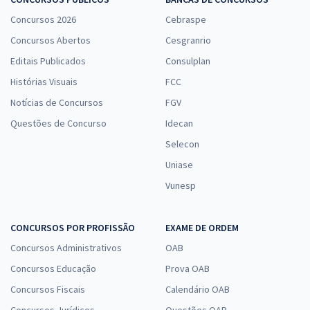
Concursos 2026
Cebraspe
Concursos Abertos
Cesgranrio
Editais Publicados
Consulplan
Histórias Visuais
FCC
Notícias de Concursos
FGV
Questões de Concurso
Idecan
Selecon
Uniase
Vunesp
CONCURSOS POR PROFISSÃO
EXAME DE ORDEM
Concursos Administrativos
OAB
Concursos Educação
Prova OAB
Concursos Fiscais
Calendário OAB
Concursos Jurídicos
Questões OAB