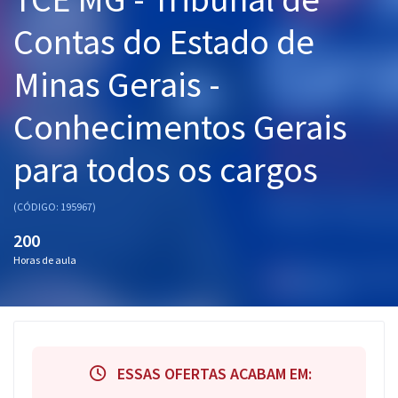
Pós
Contas do Estado de
Graduação
Minas Gerais -
OAB
Conhecimentos Gerais
Mentorias
para todos os cargos
Questões grátis
(CÓDIGO: 195967)
Conteúdo gratuito
200
Blog
Horas de aula
Aprovados
Atendimento
ESSAS OFERTAS ACABAM EM: