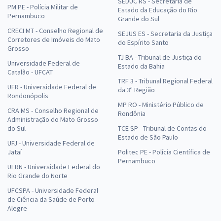
SEDUC RS - Secretaria de
PM PE - Polícia Militar de
Estado da Educação do Rio
Pernambuco
Grande do Sul
CRECI MT - Conselho Regional de
SEJUS ES - Secretaria da Justiça
Corretores de Imóveis do Mato
do Espírito Santo
Grosso
TJ BA - Tribunal de Justiça do
Universidade Federal de
Estado da Bahia
Catalão - UFCAT
TRF 3 - Tribunal Regional Federal
UFR - Universidade Federal de
da 3ª Região
Rondonópolis
MP RO - Ministério Público de
CRA MS - Conselho Regional de
Rondônia
Administração do Mato Grosso
do Sul
TCE SP - Tribunal de Contas do
Estado de São Paulo
UFJ - Universidade Federal de
Jataí
Politec PE - Polícia Científica de
Pernambuco
UFRN - Universidade Federal do
Rio Grande do Norte
UFCSPA - Universidade Federal
de Ciência da Saúde de Porto
Alegre