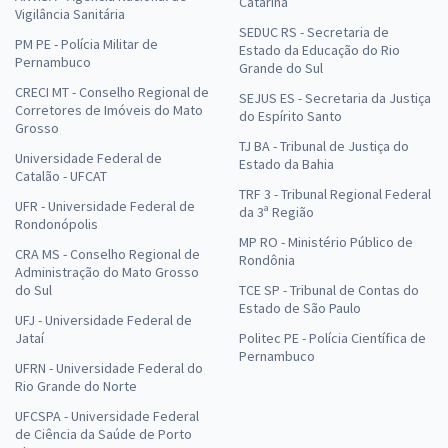
Catarina
Vigilância Sanitária
SEDUC RS - Secretaria de
PM PE - Polícia Militar de
Estado da Educação do Rio
Pernambuco
Grande do Sul
CRECI MT - Conselho Regional de
SEJUS ES - Secretaria da Justiça
Corretores de Imóveis do Mato
do Espírito Santo
Grosso
TJ BA - Tribunal de Justiça do
Universidade Federal de
Estado da Bahia
Catalão - UFCAT
TRF 3 - Tribunal Regional Federal
UFR - Universidade Federal de
da 3ª Região
Rondonópolis
MP RO - Ministério Público de
CRA MS - Conselho Regional de
Rondônia
Administração do Mato Grosso
do Sul
TCE SP - Tribunal de Contas do
Estado de São Paulo
UFJ - Universidade Federal de
Jataí
Politec PE - Polícia Científica de
Pernambuco
UFRN - Universidade Federal do
Rio Grande do Norte
UFCSPA - Universidade Federal
de Ciência da Saúde de Porto