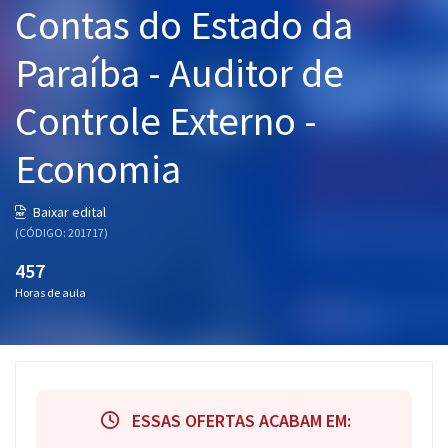
Contas do Estado da
Pós
Paraíba - Auditor de
Graduação
Controle Externo -
OAB
Economia
Mentorias
Questões grátis
Baixar edital
(CÓDIGO: 201717)
Conteúdo gratuito
457
Blog
Horas de aula
Aprovados
Atendimento
ESSAS OFERTAS ACABAM EM: