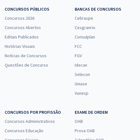
CONCURSOS PÚBLICOS
BANCAS DE CONCURSOS
Concursos 2026
Cebraspe
Concursos Abertos
Cesgranrio
Editais Publicados
Consulplan
Histórias Visuais
FCC
Notícias de Concursos
FGV
Questões de Concurso
Idecan
Selecon
Uniase
Vunesp
CONCURSOS POR PROFISSÃO
EXAME DE ORDEM
Concursos Administrativos
OAB
Concursos Educação
Prova OAB
Concursos Fiscais
Calendário OAB