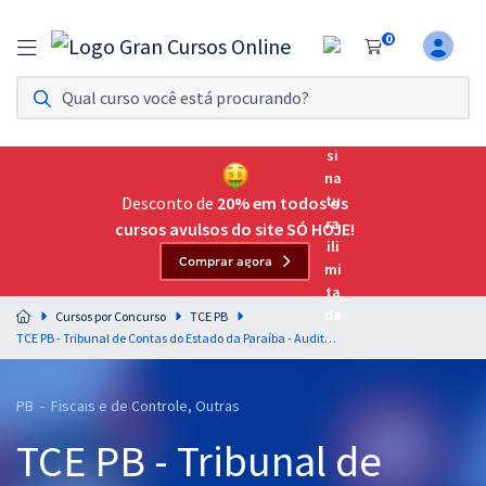
0
Assinatura Ilimitada 11
Acesso a todos os cursos. Teste grátis por 7 dias!
Assinatura OAB Até Passar
Acesso ilimitado a toda preparação para o Exame da
Desconto de
20% em todos os
Ordem, até você passar!
cursos avulsos do site SÓ HOJE!
Comprar agora
Residências Multiprofissionais
Preparação completa e intensiva para as principais
Cursos por Concurso
TCE PB
residências em saúde do Brasil
TCE PB - Tribunal de Contas do Estado da Paraíba - Auditor de Controle Externo - Economia
Concursos
PB - Fiscais e de Controle, Outras
Assinatura Ilimitada
TCE PB - Tribunal de
Cursos 20% OFF