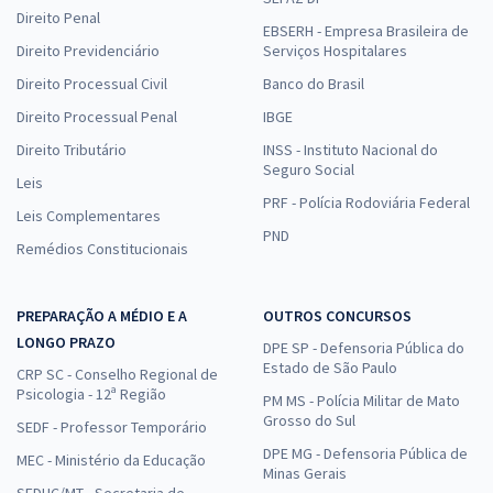
Direito Penal
EBSERH - Empresa Brasileira de
Direito Previdenciário
Serviços Hospitalares
Direito Processual Civil
Banco do Brasil
Direito Processual Penal
IBGE
Direito Tributário
INSS - Instituto Nacional do
Seguro Social
Leis
PRF - Polícia Rodoviária Federal
Leis Complementares
PND
Remédios Constitucionais
PREPARAÇÃO A MÉDIO E A
OUTROS CONCURSOS
LONGO PRAZO
DPE SP - Defensoria Pública do
Estado de São Paulo
CRP SC - Conselho Regional de
Psicologia - 12ª Região
PM MS - Polícia Militar de Mato
Grosso do Sul
SEDF - Professor Temporário
DPE MG - Defensoria Pública de
MEC - Ministério da Educação
Minas Gerais
SEDUC/MT - Secretaria de