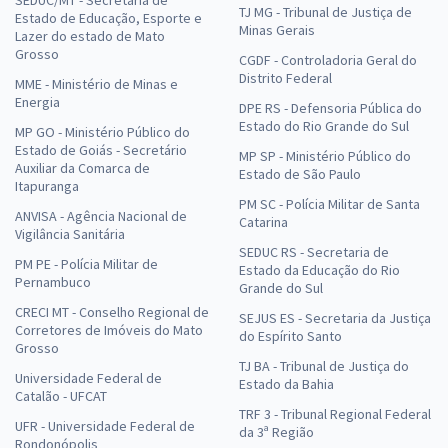
TJ MG - Tribunal de Justiça de
Estado de Educação, Esporte e
Minas Gerais
Lazer do estado de Mato
Grosso
CGDF - Controladoria Geral do
Distrito Federal
MME - Ministério de Minas e
Energia
DPE RS - Defensoria Pública do
Estado do Rio Grande do Sul
MP GO - Ministério Público do
Estado de Goiás - Secretário
MP SP - Ministério Público do
Auxiliar da Comarca de
Estado de São Paulo
Itapuranga
PM SC - Polícia Militar de Santa
ANVISA - Agência Nacional de
Catarina
Vigilância Sanitária
SEDUC RS - Secretaria de
PM PE - Polícia Militar de
Estado da Educação do Rio
Pernambuco
Grande do Sul
CRECI MT - Conselho Regional de
SEJUS ES - Secretaria da Justiça
Corretores de Imóveis do Mato
do Espírito Santo
Grosso
TJ BA - Tribunal de Justiça do
Universidade Federal de
Estado da Bahia
Catalão - UFCAT
TRF 3 - Tribunal Regional Federal
UFR - Universidade Federal de
da 3ª Região
Rondonópolis