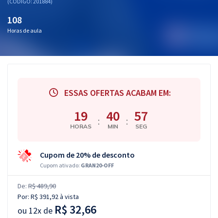
(CÓDIGO: 201884)
108
Horas de aula
ESSAS OFERTAS ACABAM EM:
19
40
56
:
:
HORAS
MIN
SEG
Cupom de 20% de desconto
Cupom ativado:
GRAN20-OFF
De:
R$ 489,90
Por:
R$ 391,92
à vista
R$ 32,66
ou
12x de