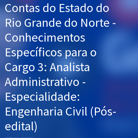
Contas do Estado do
Pós
Rio Grande do Norte -
Graduação
Conhecimentos
OAB
Específicos para o
Mentorias
Cargo 3: Analista
Questões grátis
Conteúdo gratuito
Administrativo -
Blog
Especialidade:
Aprovados
Engenharia Civil (Pós-
Atendimento
edital)