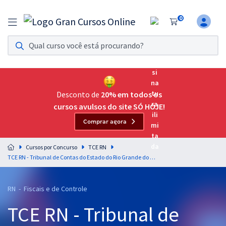
0
Assinatura Ilimitada 11
Acesso a todos os cursos. Teste grátis por 7 dias!
Assinatura OAB Até Passar
Acesso ilimitado a toda preparação para o Exame da
Desconto de
20% em todos os
Ordem, até você passar!
cursos avulsos do site SÓ HOJE!
Comprar agora
Residências Multiprofissionais
Preparação completa e intensiva para as principais
Cursos por Concurso
TCE RN
residências em saúde do Brasil
TCE RN - Tribunal de Contas do Estado do Rio Grande do Norte - Conhecimentos Específicos para o Cargo 3: Analista Administrativo - Especialidade: Engenharia Civil (Pós-edital)
Concursos
RN - Fiscais e de Controle
Assinatura Ilimitada
TCE RN - Tribunal de
Cursos 20% OFF