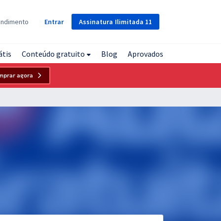
Assinatura
Ilimitada
11
endimento
Entrar
átis
Conteúdo gratuito
Blog
Aprovados
mprar agora