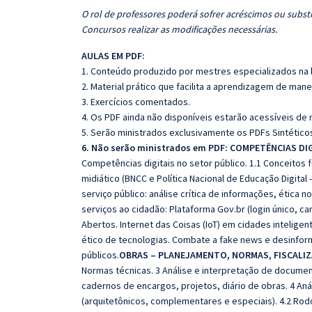
O rol de professores poderá sofrer acréscimos ou substi
Concursos realizar as modificações necessárias.
AULAS EM PDF:
1. Conteúdo produzido por mestres especializados na 
2. Material prático que facilita a aprendizagem de mane
3. Exercícios comentados.
4. Os PDF ainda não disponíveis estarão acessíveis de
5. Serão ministrados exclusivamente os PDFs Sintéticos
6. Não serão ministrados em PDF: COMPETÊNCIAS DI
Competências digitais no setor público. 1.1 Conceitos fu
midiático (BNCC e Política Nacional de Educação Digital
serviço público: análise crítica de informações, ética 
serviços ao cidadão: Plataforma Gov.br (login único, car
Abertos. Internet das Coisas (IoT) em cidades inteligent
ético de tecnologias. Combate a fake news e desinforma
públicos.
OBRAS – PLANEJAMENTO, NORMAS, FISCALIZ
Normas técnicas. 3 Análise e interpretação de documenta
cadernos de encargos, projetos, diário de obras. 4 Anál
(arquitetônicos, complementares e especiais). 4.2 R