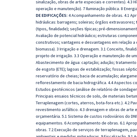
sinalização, obras de arte especiais e correntes). 4.3
operação e manutenção). 7 Iluminação pública. 8 Energi
DE EDIFICAÇÕES:
4 Acompanhamento de obras. 4.1 Apr
hidráulicas: barragens; soleiras; órgãos extravasores;
(tipos, finalidade); seções típicas; pré-dimensionament
Avaliação de potencial hidráulico; estruturas componen
construtivos; vantagens e desvantagens em relação a o
biomassa). 3 Irrigação e drenagem. 3.1 Conceito, finali
projeto de irrigação. 3.3 Operação e manutenção de um
Abastecimento de água: captação; adução; tratamento (E
de esgoto (ETE); lagoas de estabilização; fossas sépt
reservatório de cheias; bacia de acumulação; alargamen
reflorestamento de bacia hidrográfica. 4.4 Aspectos c
Estudos geotécnicos (análise de relatório de sondagens)
Principais ensaios técnicos de solo, de materiais betu
Terraplenagem (cortes, aterros, bota-fora etc.). 4.2 Pa
revestimento asfáltico. 4.3 drenagem e obras de arte es
orçamentária. 5.1 Sistema de custos rodoviários do DNI
equipamentos. 6 Acompanhamento de obras. 6.1 Apropri
obras. 7.2 Execução de serviços de terraplenagem, pav
ambientais e medidas mitigadoras. 9 Fiscalização. 9.1