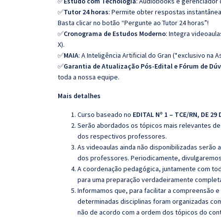
✅
Estudo com Tecnologia
: Audiobooks e gerenciador 
✅
Tutor 24 horas
: Permite obter respostas instantâne
Basta clicar no botão “Pergunte ao Tutor 24 horas”!
✅
Cronograma de Estudos Moderno
: Integra videoaul
X).
✅
MAIA
: A Inteligência Artificial do Gran (*exclusivo na A
✅
Garantia de Atualização Pós-Edital e Fórum de Dú
toda a nossa equipe.
Mais detalhes
Curso baseado no
EDITAL Nº 1 – TCE/RN, DE 29
Serão abordados os tópicos mais relevantes de 
dos respectivos professores.
As videoaulas ainda não disponibilizadas serão
dos professores. Periodicamente, divulgaremos
A coordenação pedagógica, juntamente com toda
para uma preparação verdadeiramente completa 
Informamos que, para facilitar a compreensão e
determinadas disciplinas foram organizadas com
não de acordo com a ordem dos tópicos do con