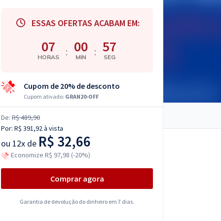
ESSAS OFERTAS ACABAM EM:
07
00
56
:
:
HORAS
MIN
SEG
Cupom de 20% de desconto
Cupom ativado:
GRAN20-OFF
De:
R$ 489,90
Por:
R$ 391,92
à vista
R$ 32,66
ou
12x de
Economize R$ 97,98 (-20%)
Comprar agora
Garantia de devolução do dinheiro em 7 dias.