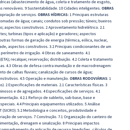
 Hídricas (abastecimento de água, coleta e tratamento de esgoto,
as renováveis. 9 Sustentabilidade. 10 Cidades inteligentes.
OBRAS
opriação de serviços.
OBRAS HÍDRICAS:
1 Principais estruturas
 tomadas de água; canais; condutos sob pressão; túneis; bueiros
o; aspectos construtivos. 2 Aproveitamento hidrelétrico. 2.1
tes; turbinas (tipos e aplicação) e geradores; aspectos
utras formas de geração de energia (térmica, eólica, nuclear,
dade, aspectos construtivos. 3.2 Principais condicionantes de um
 perímetro de irrigação. 4 Obras de saneamento. 4.1
TA); recalque; reservação; distribuição. 4.2 Coleta e tratamento
icas. 4.3 Obras de defesa contra inundação e de macrodrenagem:
to de calhas fluviais; canalização de cursos de água;
onstrutivos. 4.5 Operação e manutenção.
OBRAS RODOVIÁRIAS
: 1
. 2 Especificações de materiais. 2.1 Características físicas. 3
minosos e de agregados. 4 Especificações de serviços. 4.1
vimentação. 4.2.1 Reforço de subleito, sub-base, base e
peciais. 4.4 Principais equipamentos utilizados. 5 Análise
T (SICRO). 5.2 Metodologia e conceitos, produtividade e
ação de serviços. 7 Construção. 7.1 Organização do canteiro de
imentação, drenagem e sinalização. 8 Principais impactos
 Acompanhamento da aplicação de recurso (medições, cálculos de