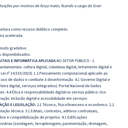
tuições por motivos de força maior, ficando a cargo do Gran
leitura como recurso didático completo.
ira acelerada.
 modo gradativo.
 disponibilizados.
GITAIS E INFORMÁTICA APLICADA A
O SETOR PÚBLICO - 1.
ndamentais: cultura digital, cidadania digital, letramento digital e
 - Lei nº 14.533/2023). 1.2 Pensamento computacional aplicado ao
no uso de dados e combate à desinformação. 4.1 Governo Digital e
teira digital, serviços integrados). Portal Nacional de Dados
es. 4.4 Ética e responsabilidade digital no serviço público: Uso
ção. Inclusão digital e acessibilidade em serviços
AÇÃO E LEGISLAÇÃO:
2.1 Técnico, físicofinanceiro e econômico. 2.2
ção técnica. 3.1 Editais, contratos, aditivos contratuais,
ise e compatibilização de projetos. 4.1 Edificações
odoviárias (sondagem, terraplenagem, pavimentação, drenagem,