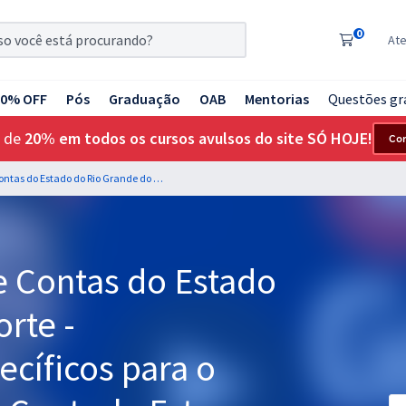
0
At
20% OFF
Pós
Graduação
OAB
Mentorias
Questões gr
 de
20% em todos os cursos avulsos do site SÓ HOJE!
Co
TCE RN - Tribunal de Contas do Estado do Rio Grande do Norte - Conhecimentos Específicos para o Cargo de Auditor de Controle Externo - Especialidade: Engenharia de Obras
e Contas do Estado
rte -
cíficos para o