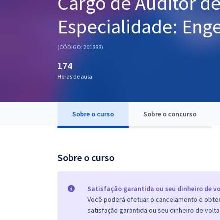
Cargo de Auditor de
Pós
Especialidade: Eng
Graduação
(CÓDIGO: 201888)
OAB
174
Mentorias
Horas de aula
Questões grátis
Sobre o curso
Sobre o concurso
Conteúdo gratuito
Blog
Sobre o curso
Aprovados
Atendimento
Satisfação garantida ou seu dinheiro de vo
Você poderá efetuar o cancelamento e obter 
satisfação garantida ou seu dinheiro de volta