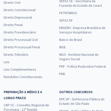
SEFAZ CE - Secretaria da
Direito Civil
Fazenda do Estado do Ceará
Direito Constitucional
PETROBRAS
Direito Empresarial
SEFAZ DF
Direito Penal
EBSERH - Empresa Brasileira de
Direito Previdenciário
Serviços Hospitalares
Direito Processual Civil
Banco do Brasil
Direito Processual Penal
IBGE
Direito Tributário
INSS - Instituto Nacional do
Seguro Social
Leis
PRF - Polícia Rodoviária Federal
Leis Complementares
PND
Remédios Constitucionais
PREPARAÇÃO A MÉDIO E A
OUTROS CONCURSOS
LONGO PRAZO
DPE SP - Defensoria Pública do
Estado de São Paulo
CRP SC - Conselho Regional de
Psicologia - 12ª Região
PM MS - Polícia Militar de Mato