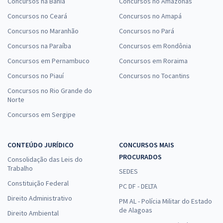
Concursos na Bahia
Concursos no Amazonas
Concursos no Ceará
Concursos no Amapá
Concursos no Maranhão
Concursos no Pará
Concursos na Paraíba
Concursos em Rondônia
Concursos em Pernambuco
Concursos em Roraima
Concursos no Piauí
Concursos no Tocantins
Concursos no Rio Grande do
Norte
Concursos em Sergipe
CONTEÚDO JURÍDICO
CONCURSOS MAIS
PROCURADOS
Consolidação das Leis do
Trabalho
SEDES
Constituição Federal
PC DF - DELTA
Direito Administrativo
PM AL - Polícia Militar do Estado
de Alagoas
Direito Ambiental