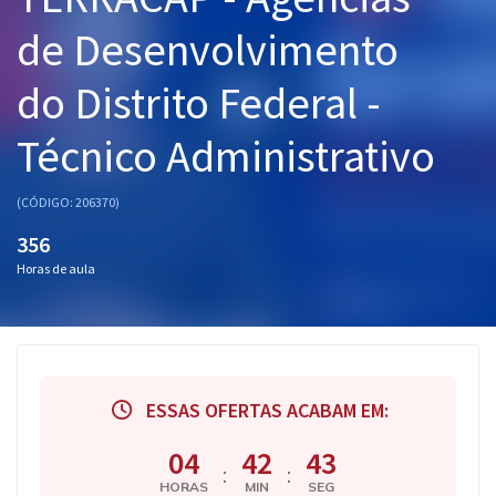
Pós
de Desenvolvimento
Graduação
do Distrito Federal -
OAB
Técnico Administrativo
Mentorias
(CÓDIGO: 206370)
Questões grátis
356
Horas de aula
Conteúdo gratuito
Blog
Aprovados
ESSAS OFERTAS ACABAM EM:
Atendimento
04
42
42
:
:
HORAS
MIN
SEG