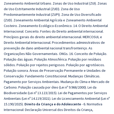
Zoneamento Ambiental Urbano. Zonas de Uso Industrial (ZUI). Zonas
de Uso Estritamente Industrial (ZUEI). Zona de Uso
Predominantemente Industrial (ZUPI). Zona de Uso Diversificado
(ZUD). Zoneamento Ambiental Agrícola e Zoneamento Ambiental
Costeiro. Zoneamento Ecológico-Econômico. 14. O Direito Ambiental
Internacional. Conceito. Fontes do Direito ambiental internacional.
Princípios gerais do direito ambiental internacional. MERCOSUL e
Direito Ambiental Internacional. Procedimentos administrativos de
prevenção de dano ambiental nacional transfronteiriço. As
Organizações Não Governamentais. ONGs. 16. Conceito de Poluição.
Poluição das águas. Poluição Atmosférica. Poluição por resíduos
sólidos. Poluição por rejeitos perigosos. Poluição por agrotóxicos.
Poluição sonora. Áreas de Preservação Permanente e Unidades de
Conservação: Fundamento Constitucional. Mudanças Climáticas.
Pagamento por Serviços Ambientais. Mudança do Clima e Mercado de
Carbono. Poluição causada por óleo (Lei nº 9.966/2000). Lei da
Biodiversidade (Lei nº 13.123/2015). Lei de Pagamentos por Serviços
Ambientais (Lei nº 14.119/2021). Lei do Licenciamento Ambiental (Lei nº
15.190/2025).
Direito da Criança e do Adolescente
-
6. Normativa
Internacional: Declaração Universal dos Direitos da Criança,