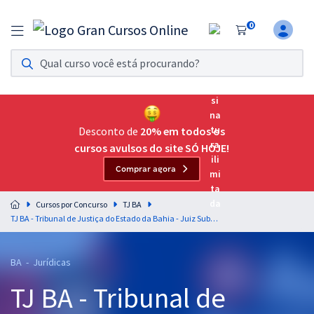
0
Assinatura Ilimitada 11
Acesso a todos os cursos. Teste grátis por 7 dias!
Assinatura OAB Até Passar
Acesso ilimitado a toda preparação para o Exame da
Desconto de
20% em todos os
Ordem, até você passar!
cursos avulsos do site SÓ HOJE!
Comprar agora
Residências Multiprofissionais
Preparação completa e intensiva para as principais
Cursos por Concurso
TJ BA
residências em saúde do Brasil
TJ BA - Tribunal de Justiça do Estado da Bahia - Juiz Substituto
Concursos
BA - Jurídicas
Assinatura Ilimitada
TJ BA - Tribunal de
Cursos 20% OFF