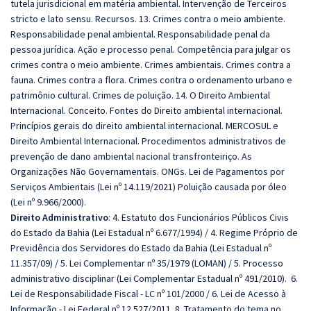
tutela jurisdicional em matéria ambiental. Intervenção de Terceiros
stricto e lato sensu. Recursos. 13. Crimes contra o meio ambiente.
Responsabilidade penal ambiental. Responsabilidade penal da
pessoa jurídica. Ação e processo penal. Competência para julgar os
crimes contra o meio ambiente. Crimes ambientais. Crimes contra a
fauna. Crimes contra a flora. Crimes contra o ordenamento urbano e
patrimônio cultural. Crimes de poluição. 14. O Direito Ambiental
Internacional. Conceito. Fontes do Direito ambiental internacional.
Princípios gerais do direito ambiental internacional. MERCOSUL e
Direito Ambiental Internacional. Procedimentos administrativos de
prevenção de dano ambiental nacional transfronteiriço. As
Organizações Não Governamentais. ONGs. Lei de Pagamentos por
Serviços Ambientais (Lei nº 14.119/2021) Poluição causada por óleo
(Lei nº 9.966/2000).
Direito Administrativo
: 4. Estatuto dos Funcionários Públicos Civis
do Estado da Bahia (Lei Estadual nº 6.677/1994) / 4. Regime Próprio de
Previdência dos Servidores do Estado da Bahia (Lei Estadual nº
11.357/09) / 5. Lei Complementar nº 35/1979 (LOMAN) / 5. Processo
administrativo disciplinar (Lei Complementar Estadual nº 491/2010). 6.
Lei de Responsabilidade Fiscal - LC nº 101/2000 / 6. Lei de Acesso à
Informação - Lei Federal nº 12.527/2011. 8. Tratamento do tema no