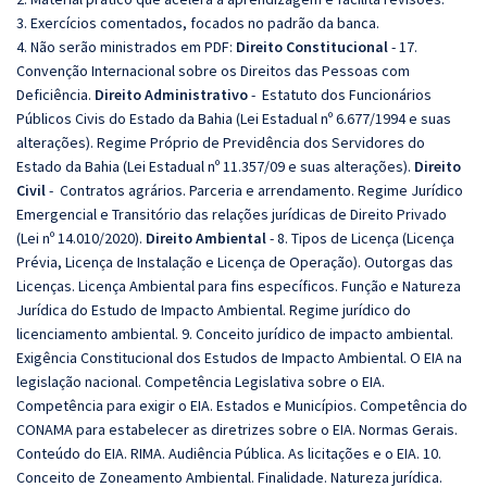
3. Exercícios comentados, focados no padrão da banca.
4. Não serão ministrados em PDF:
Direito Constitucional
-
17.
Convenção Internacional sobre os Direitos das Pessoas com
Deficiência.
Direito Administrativo
-
Estatuto dos Funcionários
Públicos Civis do Estado da Bahia (Lei Estadual nº 6.677/1994 e suas
alterações). Regime Próprio de Previdência dos Servidores do
Estado da Bahia (Lei Estadual nº 11.357/09 e suas alterações).
Direito
Civil
-
Contratos agrários. Parceria e arrendamento. Regime Jurídico
Emergencial e Transitório das relações jurídicas de Direito Privado
(Lei nº 14.010/2020).
Direito Ambiental
-
8. Tipos de Licença (Licença
Prévia, Licença de Instalação e Licença de Operação). Outorgas das
Licenças. Licença Ambiental para fins específicos. Função e Natureza
Jurídica do Estudo de Impacto Ambiental. Regime jurídico do
licenciamento ambiental. 9. Conceito jurídico de impacto ambiental.
Exigência Constitucional dos Estudos de Impacto Ambiental. O EIA na
legislação nacional. Competência Legislativa sobre o EIA.
Competência para exigir o EIA. Estados e Municípios. Competência do
CONAMA para estabelecer as diretrizes sobre o EIA. Normas Gerais.
Conteúdo do EIA. RIMA. Audiência Pública. As licitações e o EIA. 10.
Conceito de Zoneamento Ambiental. Finalidade. Natureza jurídica.