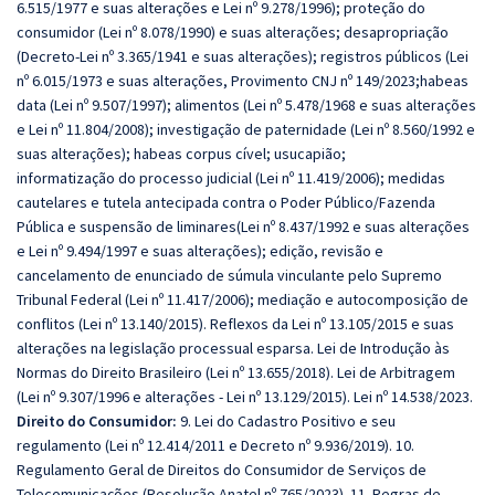
6.515/1977 e suas alterações e Lei nº 9.278/1996); proteção do
consumidor (Lei nº 8.078/1990) e suas alterações; desapropriação
(Decreto-Lei nº 3.365/1941 e suas alterações); registros públicos (Lei
nº 6.015/1973 e suas alterações, Provimento CNJ nº 149/2023;habeas
data (Lei nº 9.507/1997); alimentos (Lei nº 5.478/1968 e suas alterações
e Lei nº 11.804/2008); investigação de paternidade (Lei nº 8.560/1992 e
suas alterações); habeas corpus cível; usucapião;
informatização do processo judicial (Lei nº 11.419/2006); medidas
cautelares e tutela antecipada contra o Poder Público/Fazenda
Pública e suspensão de liminares(Lei nº 8.437/1992 e suas alterações
e Lei nº 9.494/1997 e suas alterações); edição, revisão e
cancelamento de enunciado de súmula vinculante pelo Supremo
Tribunal Federal (Lei nº 11.417/2006); mediação e autocomposição de
conflitos (Lei nº 13.140/2015). Reflexos da Lei nº 13.105/2015 e suas
alterações na legislação processual esparsa. Lei de Introdução às
Normas do Direito Brasileiro (Lei nº 13.655/2018). Lei de Arbitragem
(Lei nº 9.307/1996 e alterações - Lei nº 13.129/2015). Lei nº 14.538/2023.
Direito do Consumidor:
9. Lei do Cadastro Positivo e seu
regulamento (Lei nº 12.414/2011 e Decreto nº 9.936/2019). 10.
Regulamento Geral de Direitos do Consumidor de Serviços de
Telecomunicações (Resolução Anatel nº 765/2023). 11. Regras de