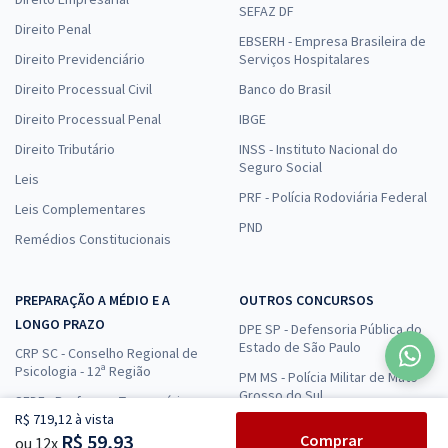
SEFAZ DF
Direito Penal
EBSERH - Empresa Brasileira de
Direito Previdenciário
Serviços Hospitalares
Direito Processual Civil
Banco do Brasil
Direito Processual Penal
IBGE
Direito Tributário
INSS - Instituto Nacional do
Seguro Social
Leis
PRF - Polícia Rodoviária Federal
Leis Complementares
PND
Remédios Constitucionais
PREPARAÇÃO A MÉDIO E A
OUTROS CONCURSOS
LONGO PRAZO
DPE SP - Defensoria Pública do
Estado de São Paulo
CRP SC - Conselho Regional de
Psicologia - 12ª Região
PM MS - Polícia Militar de Mato
Grosso do Sul
SEDF - Professor Temporário
R$ 719,12 à vista
DPE MG - Defensoria Pública de
MEC - Ministério da Educação
R$ 59,93
Comprar
ou 12x
Minas Gerais