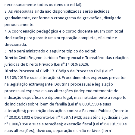
necessariamente todos os itens do edital).
3. As videoaulas ainda não disponibilizadas serão incluídas
gradualmente, conforme o cronograma de gravações, divulgado
periodicamente.
4. A coordenação pedagógica e o corpo docente atuam com total
dedicação para garantir uma preparação completa, eficiente e
direcionada.
5.
Não
será ministrado o seguinte tópico do edital:
Direito Civil:
Regime Jurídico Emergencial e Transitório das relações
jurídicas de Direito Privado (Lei nº 14.010/2020).
Direito Processual Civil
: 17. Código de Processo Civil (Lei nº
13.105/2015 e suas alterações). Procedimentos especiais previstos
na legislação extravagante. Doutrina processual e legislação
processual esparsa e suas alterações (independentemente de
indicação específica do diploma legal, mas notadamente a respeito
do indicado) sobre: bem de família (Lei nº 8.009/1990 e suas
alterações); prescrição das ações contra a Fazenda Pública (Decreto
nº 20.910/1932 e Decreto-Lei nº 4.597/1942); assistência judiciária (Lei
nº 1.060/1950 e suas alterações); execução fiscal (Lei nº 6.830/1980 e
suas alterações); divórcio, separação e união estável (Lei nº