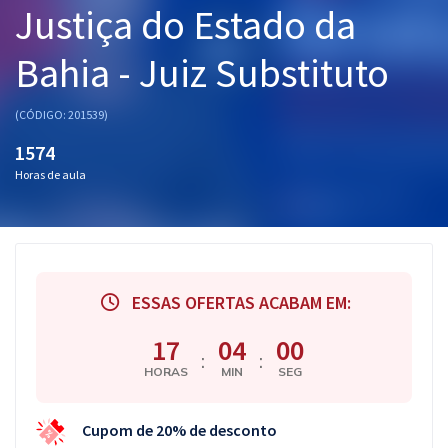
Justiça do Estado da
Pós
Bahia - Juiz Substituto
Graduação
OAB
(CÓDIGO: 201539)
1574
Mentorias
Horas de aula
Questões grátis
Conteúdo gratuito
Blog
ESSAS OFERTAS ACABAM EM:
Aprovados
17
03
59
:
:
HORAS
MIN
SEG
Atendimento
Cupom de 20% de desconto