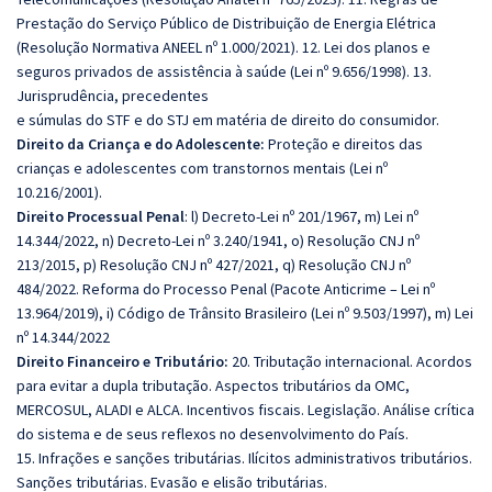
Prestação do Serviço Público de Distribuição de Energia Elétrica
(Resolução Normativa ANEEL nº 1.000/2021). 12. Lei dos planos e
seguros privados de assistência à saúde (Lei nº 9.656/1998). 13.
Jurisprudência, precedentes
e súmulas do STF e do STJ em matéria de direito do consumidor.
Direito da Criança e do Adolescente:
Proteção e direitos das
crianças e adolescentes com transtornos mentais (Lei nº
10.216/2001).
Direito Processual Penal
: l) Decreto‑Lei nº 201/1967, m) Lei nº
14.344/2022, n) Decreto‑Lei nº 3.240/1941, o) Resolução CNJ nº
213/2015, p) Resolução CNJ nº 427/2021, q) Resolução CNJ nº
484/2022. Reforma do Processo Penal (Pacote Anticrime – Lei nº
13.964/2019), i) Código de Trânsito Brasileiro (Lei nº 9.503/1997), m) Lei
nº 14.344/2022
Direito Financeiro e Tributário:
20. Tributação internacional. Acordos
para evitar a dupla tributação. Aspectos tributários da OMC,
MERCOSUL, ALADI e ALCA. Incentivos fiscais. Legislação. Análise crítica
do sistema e de seus reflexos no desenvolvimento do País.
15. Infrações e sanções tributárias. Ilícitos administrativos tributários.
Sanções tributárias. Evasão e elisão tributárias.