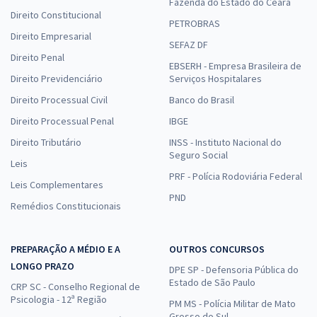
Fazenda do Estado do Ceará
Direito Constitucional
PETROBRAS
Direito Empresarial
SEFAZ DF
Direito Penal
EBSERH - Empresa Brasileira de
Direito Previdenciário
Serviços Hospitalares
Direito Processual Civil
Banco do Brasil
Direito Processual Penal
IBGE
Direito Tributário
INSS - Instituto Nacional do
Seguro Social
Leis
PRF - Polícia Rodoviária Federal
Leis Complementares
PND
Remédios Constitucionais
PREPARAÇÃO A MÉDIO E A
OUTROS CONCURSOS
LONGO PRAZO
DPE SP - Defensoria Pública do
Estado de São Paulo
CRP SC - Conselho Regional de
Psicologia - 12ª Região
PM MS - Polícia Militar de Mato
Grosso do Sul