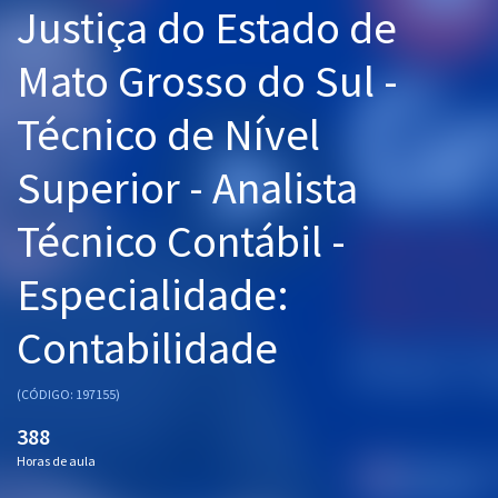
Justiça do Estado de
Pós
Mato Grosso do Sul -
Graduação
Técnico de Nível
OAB
Superior - Analista
Mentorias
Técnico Contábil -
Questões grátis
Conteúdo gratuito
Especialidade:
Blog
Contabilidade
Aprovados
(CÓDIGO: 197155)
Atendimento
388
Horas de aula