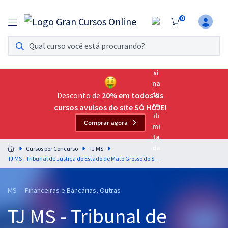
0
Assinatura Ilimitada 11
Acesso a todos os cursos. Teste grátis por 7 dias!
Assinatura OAB Até Passar
Acesso ilimitado a toda preparação para o Exame da
Desconto de
20% em todos os
Ordem, até você passar!
cursos avulsos do site SÓ HOJE!
Comprar agora
Residências Multiprofissionais
Preparação completa e intensiva para as principais
Cursos por Concurso
TJ MS
residências em saúde do Brasil
TJ MS - Tribunal de Justiça do Estado de Mato Grosso do Sul - Técnico de Nível Superior - Analista Técnico Contábil - Especialidade: Contabilidade
Concursos
MS - Financeiras e Bancárias, Outras
Assinatura Ilimitada
TJ MS - Tribunal de
Cursos 20% OFF