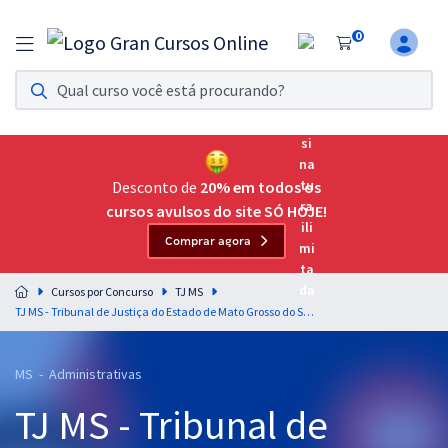
0
Assinatura Ilimitada 11
Acesso a todos os cursos. Teste grátis por 7 dias!
Assinatura OAB Até Passar
Acesso ilimitado a toda preparação para o Exame da
Desconto de
20% em todos os
Ordem, até você passar!
cursos avulsos do site SÓ HOJE!
Comprar agora
Residências Multiprofissionais
Preparação completa e intensiva para as principais
Cursos por Concurso
TJ MS
residências em saúde do Brasil
TJ MS - Tribunal de Justiça do Estado de Mato Grosso do Sul - Técnico de Nível Superior - Especialidade: Antropologia (Pré-edital)
Concursos
MS - Administrativas
Assinatura Ilimitada
TJ MS - Tribunal de
Cursos 20% OFF