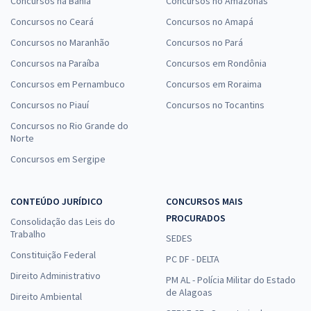
Concursos na Bahia
Concursos no Amazonas
Concursos no Ceará
Concursos no Amapá
Concursos no Maranhão
Concursos no Pará
Concursos na Paraíba
Concursos em Rondônia
Concursos em Pernambuco
Concursos em Roraima
Concursos no Piauí
Concursos no Tocantins
Concursos no Rio Grande do
Norte
Concursos em Sergipe
CONTEÚDO JURÍDICO
CONCURSOS MAIS
PROCURADOS
Consolidação das Leis do
Trabalho
SEDES
Constituição Federal
PC DF - DELTA
Direito Administrativo
PM AL - Polícia Militar do Estado
de Alagoas
Direito Ambiental