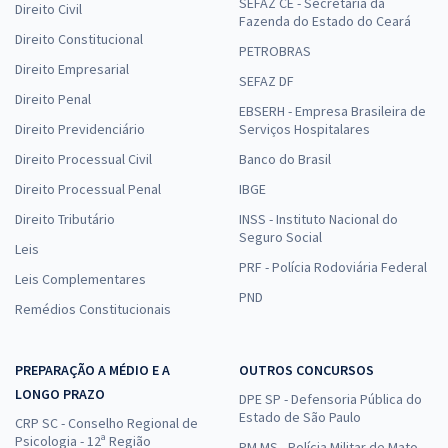
SEFAZ CE - Secretaria da
Direito Civil
Fazenda do Estado do Ceará
Direito Constitucional
PETROBRAS
Direito Empresarial
SEFAZ DF
Direito Penal
EBSERH - Empresa Brasileira de
Direito Previdenciário
Serviços Hospitalares
Direito Processual Civil
Banco do Brasil
Direito Processual Penal
IBGE
Direito Tributário
INSS - Instituto Nacional do
Seguro Social
Leis
PRF - Polícia Rodoviária Federal
Leis Complementares
PND
Remédios Constitucionais
PREPARAÇÃO A MÉDIO E A
OUTROS CONCURSOS
LONGO PRAZO
DPE SP - Defensoria Pública do
Estado de São Paulo
CRP SC - Conselho Regional de
Psicologia - 12ª Região
PM MS - Polícia Militar de Mato