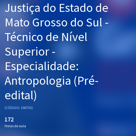
Justiça do Estado de
Pós
Mato Grosso do Sul -
Graduação
Técnico de Nível
OAB
Superior -
Mentorias
Especialidade:
Questões grátis
Conteúdo gratuito
Antropologia (Pré-
Blog
edital)
Aprovados
(CÓDIGO: 196753)
Atendimento
172
Horas de aula