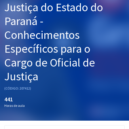
Justiça do Estado do
Pós
Paraná -
Graduação
Conhecimentos
OAB
Específicos para o
Mentorias
Cargo de Oficial de
Questões grátis
Conteúdo gratuito
Justiça
Blog
(CÓDIGO: 207412)
Aprovados
441
Horas de aula
Atendimento