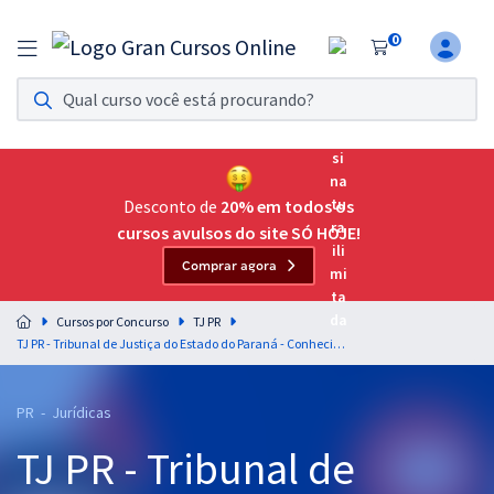
0
Assinatura Ilimitada 11
Acesso a todos os cursos. Teste grátis por 7 dias!
Assinatura OAB Até Passar
Acesso ilimitado a toda preparação para o Exame da
Desconto de
20% em todos os
Ordem, até você passar!
cursos avulsos do site SÓ HOJE!
Comprar agora
Residências Multiprofissionais
Preparação completa e intensiva para as principais
Cursos por Concurso
TJ PR
residências em saúde do Brasil
TJ PR - Tribunal de Justiça do Estado do Paraná - Conhecimentos Específicos para o Cargo de Oficial de Justiça
Concursos
PR - Jurídicas
Assinatura Ilimitada
TJ PR - Tribunal de
Cursos 20% OFF