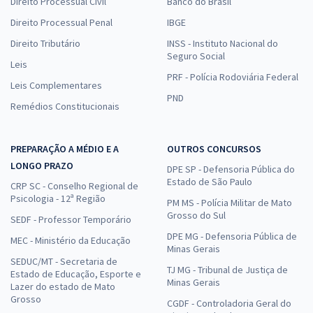
Direito Processual Civil
Banco do Brasil
Direito Processual Penal
IBGE
Direito Tributário
INSS - Instituto Nacional do
Seguro Social
Leis
PRF - Polícia Rodoviária Federal
Leis Complementares
PND
Remédios Constitucionais
PREPARAÇÃO A MÉDIO E A
OUTROS CONCURSOS
LONGO PRAZO
DPE SP - Defensoria Pública do
Estado de São Paulo
CRP SC - Conselho Regional de
Psicologia - 12ª Região
PM MS - Polícia Militar de Mato
Grosso do Sul
SEDF - Professor Temporário
DPE MG - Defensoria Pública de
MEC - Ministério da Educação
Minas Gerais
SEDUC/MT - Secretaria de
TJ MG - Tribunal de Justiça de
Estado de Educação, Esporte e
Minas Gerais
Lazer do estado de Mato
Grosso
CGDF - Controladoria Geral do