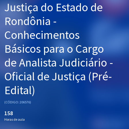
Justiça do Estado de
Pós
Rondônia -
Graduação
Conhecimentos
OAB
Básicos para o Cargo
Mentorias
de Analista Judiciário -
Questões grátis
Conteúdo gratuito
Oficial de Justiça (Pré-
Blog
Edital)
Aprovados
(CÓDIGO: 206576)
Atendimento
158
Horas de aula