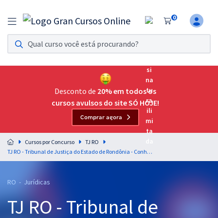
0
Assinatura Ilimitada 11
Acesso a todos os cursos. Teste grátis por 7 dias!
Assinatura OAB Até Passar
Acesso ilimitado a toda preparação para o Exame da
Desconto de
20% em todos os
Ordem, até você passar!
cursos avulsos do site SÓ HOJE!
Comprar agora
Residências Multiprofissionais
Preparação completa e intensiva para as principais
Cursos por Concurso
TJ RO
residências em saúde do Brasil
TJ RO - Tribunal de Justiça do Estado de Rondônia - Conhecimentos Básicos para o Cargo de Analista Judiciário - Oficial de Justiça (Pré-Edital)
Concursos
RO - Jurídicas
Assinatura Ilimitada
TJ RO - Tribunal de
Cursos 20% OFF