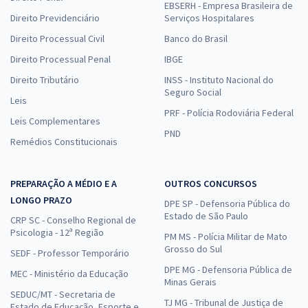
EBSERH - Empresa Brasileira de
Direito Previdenciário
Serviços Hospitalares
Direito Processual Civil
Banco do Brasil
Direito Processual Penal
IBGE
Direito Tributário
INSS - Instituto Nacional do
Seguro Social
Leis
PRF - Polícia Rodoviária Federal
Leis Complementares
PND
Remédios Constitucionais
PREPARAÇÃO A MÉDIO E A
OUTROS CONCURSOS
LONGO PRAZO
DPE SP - Defensoria Pública do
Estado de São Paulo
CRP SC - Conselho Regional de
Psicologia - 12ª Região
PM MS - Polícia Militar de Mato
Grosso do Sul
SEDF - Professor Temporário
DPE MG - Defensoria Pública de
MEC - Ministério da Educação
Minas Gerais
SEDUC/MT - Secretaria de
TJ MG - Tribunal de Justiça de
Estado de Educação, Esporte e