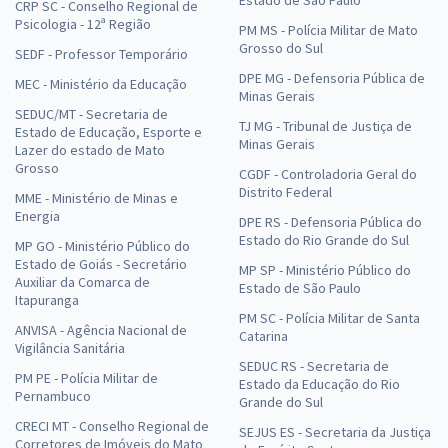
CRP SC - Conselho Regional de
Psicologia - 12ª Região
PM MS - Polícia Militar de Mato
Grosso do Sul
SEDF - Professor Temporário
DPE MG - Defensoria Pública de
MEC - Ministério da Educação
Minas Gerais
SEDUC/MT - Secretaria de
TJ MG - Tribunal de Justiça de
Estado de Educação, Esporte e
Minas Gerais
Lazer do estado de Mato
Grosso
CGDF - Controladoria Geral do
Distrito Federal
MME - Ministério de Minas e
Energia
DPE RS - Defensoria Pública do
Estado do Rio Grande do Sul
MP GO - Ministério Público do
Estado de Goiás - Secretário
MP SP - Ministério Público do
Auxiliar da Comarca de
Estado de São Paulo
Itapuranga
PM SC - Polícia Militar de Santa
ANVISA - Agência Nacional de
Catarina
Vigilância Sanitária
SEDUC RS - Secretaria de
PM PE - Polícia Militar de
Estado da Educação do Rio
Pernambuco
Grande do Sul
CRECI MT - Conselho Regional de
SEJUS ES - Secretaria da Justiça
Corretores de Imóveis do Mato