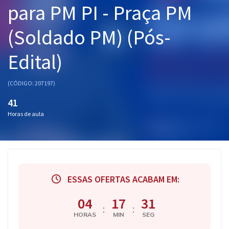
para PM PI - Praça PM
Pós
(Soldado PM) (Pós-
Graduação
Edital)
OAB
Mentorias
(CÓDIGO: 207197)
41
Questões grátis
Horas de aula
Conteúdo gratuito
Blog
Aprovados
ESSAS OFERTAS ACABAM EM:
Atendimento
04
17
31
:
:
HORAS
MIN
SEG