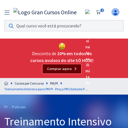
0
Assinatura Ilimitada 11
Acesso a todos os cursos. Teste grátis por 7 dias!
Assinatura OAB Até Passar
Acesso ilimitado a toda preparação para o Exame da
Desconto de
20% em todos os
Ordem, até você passar!
cursos avulsos do site SÓ HOJE!
Comprar agora
Residências Multiprofissionais
Preparação completa e intensiva para as principais
Cursos por Concurso
PM/PI
residências em saúde do Brasil
Treinamento Intensivo para PM PI - Praça PM (Soldado PM) (Pós-Edital)
Concursos
PI - Policiais
Assinatura Ilimitada
Treinamento Intensivo
Cursos 20% OFF