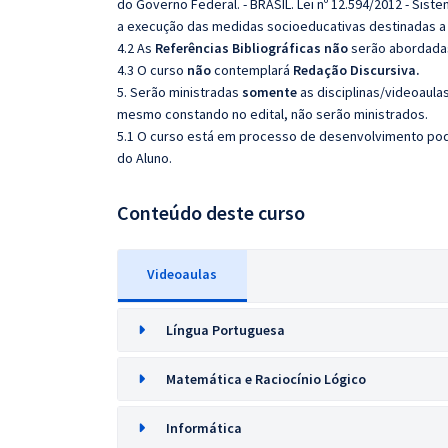
do Governo Federal. - BRASIL. Lei nº 12.594/2012 - Sis
a execução das medidas socioeducativas destinadas a a
4.2 As
Referências Bibliográficas não
serão abordadas
4.3 O curso
não
contemplará
Redação Discursiva.
5. Serão ministradas
somente
as disciplinas/videoaula
mesmo constando no edital, não serão ministrados.
5.1 O curso está em processo de desenvolvimento pode
do Aluno.
Conteúdo deste curso
Videoaulas
Língua Portuguesa
Matemática e Raciocínio Lógico
Informática