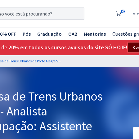
0
At
20% OFF
Pós
Graduação
OAB
Mentorias
Questões gr
 de
20% em todos os cursos avulsos do site SÓ HOJE!
Co
TRENSURB - Empresa de Trens Urbanos de Porto Alegre S.A - Analista Administrativo - Ocupação: Assistente Social
a de Trens Urbanos
- Analista
upação: Assistente