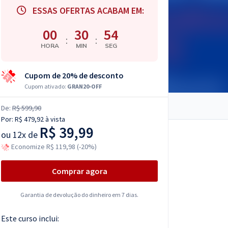
ESSAS OFERTAS ACABAM EM:
00
30
53
:
:
HORA
MIN
SEG
Cupom de 20% de desconto
Cupom ativado:
GRAN20-OFF
De:
R$ 599,90
Por:
R$ 479,92
à vista
R$ 39,99
ou
12x de
Economize R$ 119,98 (-20%)
Comprar agora
Garantia de devolução do dinheiro em 7 dias.
Este curso inclui: