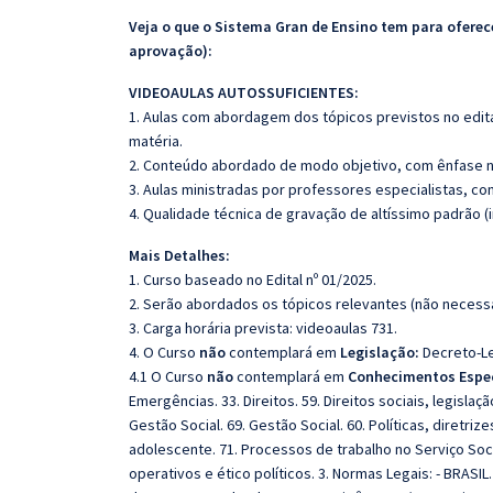
Veja o que o Sistema Gran de Ensino tem para ofer
aprovação):
VIDEOAULAS AUTOSSUFICIENTES:
1. Aulas com abordagem dos tópicos previstos no edita
matéria.
2. Conteúdo abordado de modo objetivo, com ênfase n
3. Aulas ministradas por professores especialistas, co
4. Qualidade técnica de gravação de altíssimo padrão 
Mais Detalhes:
1. Curso baseado no Edital nº 01/2025.
2. Serão abordados os tópicos relevantes (não necessa
3. Carga horária prevista: videoaulas 731.
4. O Curso
não
contemplará em
Legislação:
Decreto-Lei
4.1 O Curso
não
contemplará em
Conhecimentos Espec
Emergências. 33. Direitos. 59. Direitos sociais, legisl
Gestão Social. 69. Gestão Social. 60. Políticas, diretriz
adolescente. 71. Processos de trabalho no Serviço So
operativos e ético políticos. 3. Normas Legais: - BRASI