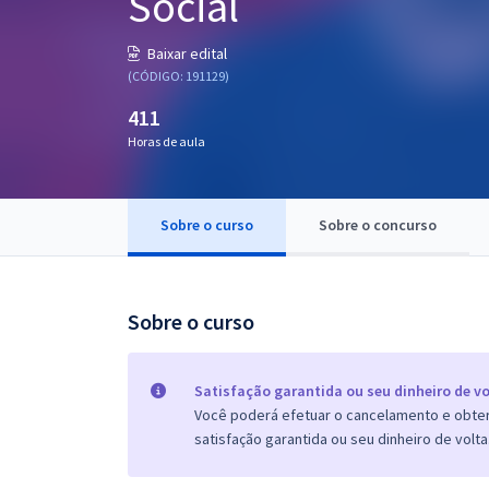
Social
Pós
Baixar edital
Graduação
(CÓDIGO: 191129)
411
OAB
Horas de aula
Mentorias
Sobre o curso
Sobre o concurso
Questões grátis
Conteúdo gratuito
Blog
Sobre o curso
Aprovados
Satisfação garantida ou seu dinheiro de vo
Você poderá efetuar o cancelamento e obter 
Atendimento
satisfação garantida ou seu dinheiro de volta