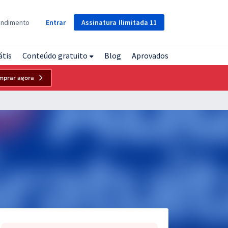
Assinatura
Ilimitada
11
endimento
Entrar
átis
Conteúdo gratuito
Blog
Aprovados
mprar agora