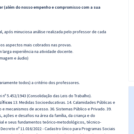
ecer (além do nosso empenho e compromisso com a sua
l, após minuciosa análise realizada pelo professor de cada
os aspectos mais cobrados nas provas.
m larga experiência na atividade docente.
(imagem e áudio)
riamente todos) a critério dos professores.
 nº 5.452/1943 (Consolidação das Leis do Trabalho).
íficos
13. Medidas Socioeducativas. 14. Calamidades Públicas e
ação e mecanismos de acesso. 36. Sistemas Público e Privado. 39.
es, ações e desafios na área da família, da criança e do
cial e seus fundamentos teórico-metodológicos, técnico-
L. Decreto nº 11.016/2022 - Cadastro Único para Programas Sociais