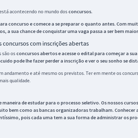
ue está acontecendo no mundo dos
concursos.
ara concurso e comece a se preparar o quanto antes. Com muita
os, a sua chance de conquistar uma vaga passa a ser bem maior
os concursos com inscrições abertas
s são os
concursos abertos e acesse o edital para começar a sua
ido pode lhe fazer perder a inscrição e ver o seu sonho se dis
 em andamento e até mesmo os previstos. Ter em mente os concurso
ais qualidade.
 maneira de estudar para o processo seletivo. Os nossos curso
uito bem como as bancas organizadoras trabalham. Conhecer a
tíssimo, pois cada uma tem a sua forma de administrar os proc