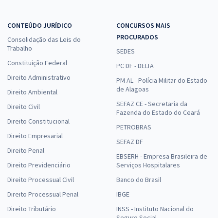
CONTEÚDO JURÍDICO
CONCURSOS MAIS
PROCURADOS
Consolidação das Leis do
Trabalho
SEDES
Constituição Federal
PC DF - DELTA
Direito Administrativo
PM AL - Polícia Militar do Estado
de Alagoas
Direito Ambiental
SEFAZ CE - Secretaria da
Direito Civil
Fazenda do Estado do Ceará
Direito Constitucional
PETROBRAS
Direito Empresarial
SEFAZ DF
Direito Penal
EBSERH - Empresa Brasileira de
Direito Previdenciário
Serviços Hospitalares
Direito Processual Civil
Banco do Brasil
Direito Processual Penal
IBGE
Direito Tributário
INSS - Instituto Nacional do
Seguro Social