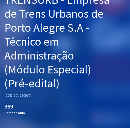
Pós
de Trens Urbanos de
Graduação
Porto Alegre S.A -
OAB
Técnico em
Mentorias
Administração
Questões grátis
(Módulo Especial)
Conteúdo gratuito
(Pré-edital)
Blog
Aprovados
(CÓDIGO: 190954)
369
Atendimento
Horas de aula