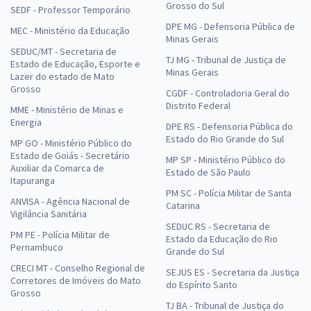
Grosso do Sul
SEDF - Professor Temporário
DPE MG - Defensoria Pública de
MEC - Ministério da Educação
Minas Gerais
SEDUC/MT - Secretaria de
TJ MG - Tribunal de Justiça de
Estado de Educação, Esporte e
Minas Gerais
Lazer do estado de Mato
Grosso
CGDF - Controladoria Geral do
Distrito Federal
MME - Ministério de Minas e
Energia
DPE RS - Defensoria Pública do
Estado do Rio Grande do Sul
MP GO - Ministério Público do
Estado de Goiás - Secretário
MP SP - Ministério Público do
Auxiliar da Comarca de
Estado de São Paulo
Itapuranga
PM SC - Polícia Militar de Santa
ANVISA - Agência Nacional de
Catarina
Vigilância Sanitária
SEDUC RS - Secretaria de
PM PE - Polícia Militar de
Estado da Educação do Rio
Pernambuco
Grande do Sul
CRECI MT - Conselho Regional de
SEJUS ES - Secretaria da Justiça
Corretores de Imóveis do Mato
do Espírito Santo
Grosso
TJ BA - Tribunal de Justiça do