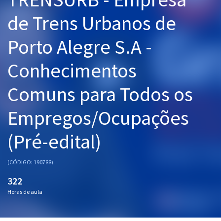
Pós
de Trens Urbanos de
Graduação
Porto Alegre S.A -
OAB
Conhecimentos
Mentorias
Comuns para Todos os
Questões grátis
Empregos/Ocupações
Conteúdo gratuito
(Pré-edital)
Blog
Aprovados
(CÓDIGO: 190788)
322
Atendimento
Horas de aula