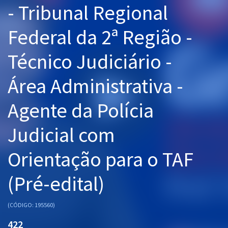
- Tribunal Regional
Pós
Federal da 2ª Região -
Graduação
Técnico Judiciário -
OAB
Área Administrativa -
Mentorias
Agente da Polícia
Questões grátis
Conteúdo gratuito
Judicial com
Blog
Orientação para o TAF
Aprovados
(Pré-edital)
Atendimento
(CÓDIGO: 195560)
422