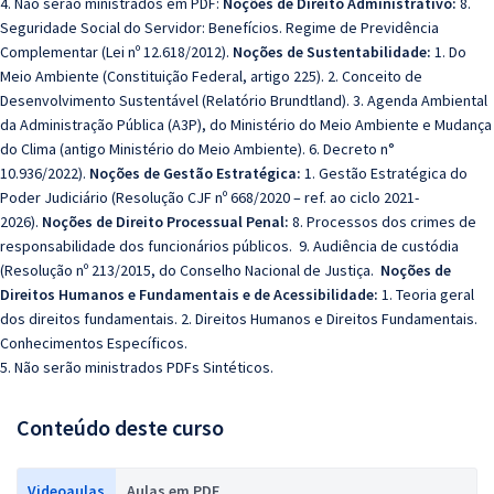
4. Não serão ministrados em PDF:
Noções de Direito Administrativo:
8.
Seguridade Social do Servidor: Benefícios. Regime de Previdência
Complementar (Lei nº 12.618/2012).
Noções de Sustentabilidade:
1. Do
Meio Ambiente (Constituição Federal, artigo 225). 2. Conceito de
Desenvolvimento Sustentável (Relatório Brundtland). 3. Agenda Ambiental
da Administração Pública (A3P), do Ministério do Meio Ambiente e Mudança
do Clima (antigo Ministério do Meio Ambiente). 6. Decreto n°
10.936/2022).
Noções de Gestão Estratégica:
1. Gestão Estratégica do
Poder Judiciário (Resolução CJF nº 668/2020 – ref. ao ciclo 2021-
2026).
Noções de Direito Processual Penal:
8. Processos dos crimes de
responsabilidade dos funcionários públicos. 9. Audiência de custódia
(Resolução nº 213/2015, do Conselho Nacional de Justiça.
Noções de
Direitos Humanos e Fundamentais e de Acessibilidade:
1. Teoria geral
dos direitos fundamentais. 2. Direitos Humanos e Direitos Fundamentais.
Conhecimentos Específicos.
5. Não serão ministrados PDFs Sintéticos.
Conteúdo deste curso
Videoaulas
Aulas em PDF