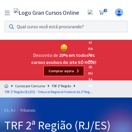
0
Assinatura Ilimitada 11
Acesso a todos os cursos. Teste grátis por 7 dias!
Assinatura OAB Até Passar
Acesso ilimitado a toda preparação para o Exame da
Desconto de
20% em todos os
Ordem, até você passar!
cursos avulsos do site SÓ HOJE!
Comprar agora
Residências Multiprofissionais
Preparação completa e intensiva para as principais
Cursos por Concurso
TRF 2ª Região
residências em saúde do Brasil
TRF 2ª Região (RJ/ES) - Tribunal Regional Federal da 2ª Região - Técnico Judiciário - Área Administrativa - Agente da Polícia Judicial com Orientação para o TAF (Pré-edital)
Concursos
ES, RJ - Tribunais
Assinatura Ilimitada
TRF 2ª Região (RJ/ES)
Cursos 20% OFF