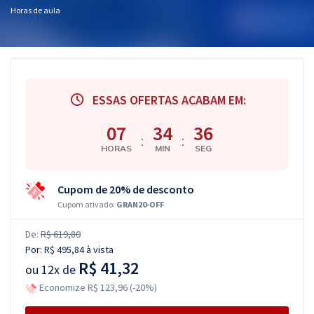
Horas de aula
ESSAS OFERTAS ACABAM EM:
07
34
35
:
:
HORAS
MIN
SEG
Cupom de 20% de desconto
Cupom ativado:
GRAN20-OFF
De:
R$ 619,80
Por:
R$ 495,84
à vista
R$ 41,32
ou
12x de
Economize R$ 123,96 (-20%)