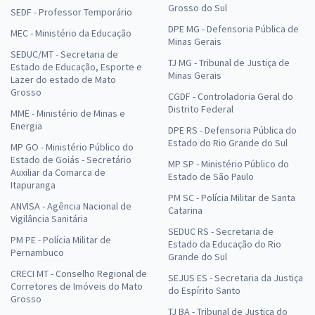
Grosso do Sul
SEDF - Professor Temporário
DPE MG - Defensoria Pública de
MEC - Ministério da Educação
Minas Gerais
SEDUC/MT - Secretaria de
TJ MG - Tribunal de Justiça de
Estado de Educação, Esporte e
Minas Gerais
Lazer do estado de Mato
Grosso
CGDF - Controladoria Geral do
Distrito Federal
MME - Ministério de Minas e
Energia
DPE RS - Defensoria Pública do
Estado do Rio Grande do Sul
MP GO - Ministério Público do
Estado de Goiás - Secretário
MP SP - Ministério Público do
Auxiliar da Comarca de
Estado de São Paulo
Itapuranga
PM SC - Polícia Militar de Santa
ANVISA - Agência Nacional de
Catarina
Vigilância Sanitária
SEDUC RS - Secretaria de
PM PE - Polícia Militar de
Estado da Educação do Rio
Pernambuco
Grande do Sul
CRECI MT - Conselho Regional de
SEJUS ES - Secretaria da Justiça
Corretores de Imóveis do Mato
do Espírito Santo
Grosso
TJ BA - Tribunal de Justiça do