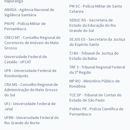
Itapuranga
PM SC - Polícia Militar de Santa
ANVISA - Agência Nacional de
Catarina
Vigilância Sanitária
SEDUC RS - Secretaria de
PM PE - Polícia Militar de
Estado da Educação do Rio
Pernambuco
Grande do Sul
CRECI MT - Conselho Regional de
SEJUS ES - Secretaria da Justiça
Corretores de Imóveis do Mato
do Espírito Santo
Grosso
TJ BA - Tribunal de Justiça do
Universidade Federal de
Estado da Bahia
Catalão - UFCAT
TRF 3 - Tribunal Regional Federal
UFR - Universidade Federal de
da 3ª Região
Rondonópolis
MP RO - Ministério Público de
CRA MS - Conselho Regional de
Rondônia
Administração do Mato Grosso
do Sul
TCE SP - Tribunal de Contas do
Estado de São Paulo
UFJ - Universidade Federal de
Jataí
Politec PE - Polícia Científica de
Pernambuco
UFRN - Universidade Federal do
Rio Grande do Norte