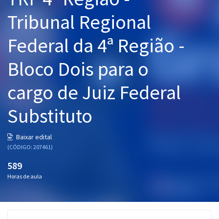
Pós
Tribunal Regional
Graduação
Federal da 4ª Região -
OAB
Bloco Dois para o
Mentorias
cargo de Juiz Federal
Questões grátis
Substituto
Conteúdo gratuito
Baixar edital
Blog
(CÓDIGO: 207461)
Aprovados
589
Horas de aula
Atendimento