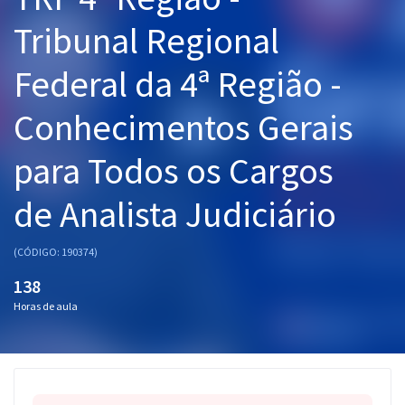
Pós
Tribunal Regional
Graduação
Federal da 4ª Região -
OAB
Conhecimentos Gerais
Mentorias
para Todos os Cargos
Questões grátis
de Analista Judiciário
Conteúdo gratuito
(CÓDIGO: 190374)
Blog
138
Aprovados
Horas de aula
Atendimento