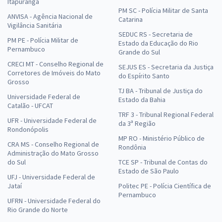
Itapuranga
PM SC - Polícia Militar de Santa
ANVISA - Agência Nacional de
Catarina
Vigilância Sanitária
SEDUC RS - Secretaria de
PM PE - Polícia Militar de
Estado da Educação do Rio
Pernambuco
Grande do Sul
CRECI MT - Conselho Regional de
SEJUS ES - Secretaria da Justiça
Corretores de Imóveis do Mato
do Espírito Santo
Grosso
TJ BA - Tribunal de Justiça do
Universidade Federal de
Estado da Bahia
Catalão - UFCAT
TRF 3 - Tribunal Regional Federal
UFR - Universidade Federal de
da 3ª Região
Rondonópolis
MP RO - Ministério Público de
CRA MS - Conselho Regional de
Rondônia
Administração do Mato Grosso
do Sul
TCE SP - Tribunal de Contas do
Estado de São Paulo
UFJ - Universidade Federal de
Jataí
Politec PE - Polícia Científica de
Pernambuco
UFRN - Universidade Federal do
Rio Grande do Norte