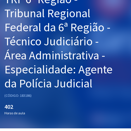
Pós
Tribunal Regional
Graduação
Federal da 6ª Região -
OAB
Técnico Judiciário -
Mentorias
Área Administrativa -
Questões grátis
Especialidade: Agente
Conteúdo gratuito
da Polícia Judicial
Blog
Aprovados
(CÓDIGO: 183186)
402
Atendimento
Horas de aula