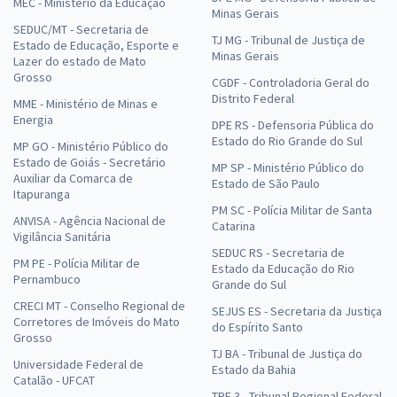
MEC - Ministério da Educação
Minas Gerais
SEDUC/MT - Secretaria de
TJ MG - Tribunal de Justiça de
Estado de Educação, Esporte e
Minas Gerais
Lazer do estado de Mato
Grosso
CGDF - Controladoria Geral do
Distrito Federal
MME - Ministério de Minas e
Energia
DPE RS - Defensoria Pública do
Estado do Rio Grande do Sul
MP GO - Ministério Público do
Estado de Goiás - Secretário
MP SP - Ministério Público do
Auxiliar da Comarca de
Estado de São Paulo
Itapuranga
PM SC - Polícia Militar de Santa
ANVISA - Agência Nacional de
Catarina
Vigilância Sanitária
SEDUC RS - Secretaria de
PM PE - Polícia Militar de
Estado da Educação do Rio
Pernambuco
Grande do Sul
CRECI MT - Conselho Regional de
SEJUS ES - Secretaria da Justiça
Corretores de Imóveis do Mato
do Espírito Santo
Grosso
TJ BA - Tribunal de Justiça do
Universidade Federal de
Estado da Bahia
Catalão - UFCAT
TRF 3 - Tribunal Regional Federal