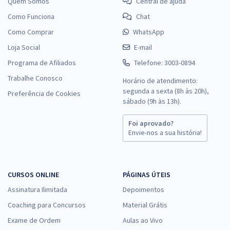
Quem Somos
Central de ajuda
Como Funciona
Chat
Como Comprar
WhatsApp
Loja Social
E-mail
Programa de Afiliados
Telefone: 3003-0894
Trabalhe Conosco
Horário de atendimento:
segunda a sexta (8h às 20h),
Preferência de Cookies
sábado (9h às 13h).
Foi aprovado?
Envie-nos a sua história!
CURSOS ONLINE
PÁGINAS ÚTEIS
Assinatura Ilimitada
Depoimentos
Coaching para Concursos
Material Grátis
Exame de Ordem
Aulas ao Vivo