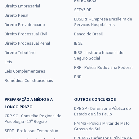
PETROBRAS
Direito Empresarial
SEFAZ DF
Direito Penal
EBSERH - Empresa Brasileira de
Direito Previdenciário
Serviços Hospitalares
Direito Processual Civil
Banco do Brasil
Direito Processual Penal
IBGE
Direito Tributário
INSS - Instituto Nacional do
Seguro Social
Leis
PRF - Polícia Rodoviária Federal
Leis Complementares
PND
Remédios Constitucionais
PREPARAÇÃO A MÉDIO E A
OUTROS CONCURSOS
LONGO PRAZO
DPE SP - Defensoria Pública do
Estado de São Paulo
CRP SC - Conselho Regional de
Psicologia - 12ª Região
PM MS - Polícia Militar de Mato
Grosso do Sul
SEDF - Professor Temporário
DPE MG - Defensoria Pública de