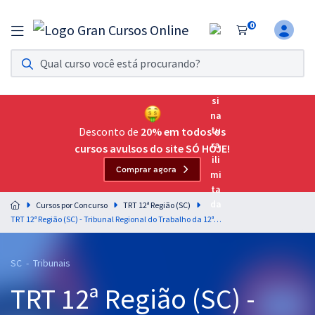
0
Assinatura Ilimitada 11
Acesso a todos os cursos. Teste grátis por 7 dias!
Assinatura OAB Até Passar
Acesso ilimitado a toda preparação para o Exame da
Desconto de
20% em todos os
Ordem, até você passar!
cursos avulsos do site SÓ HOJE!
Comprar agora
Residências Multiprofissionais
Preparação completa e intensiva para as principais
Cursos por Concurso
TRT 12ª Região (SC)
residências em saúde do Brasil
TRT 12ª Região (SC) - Tribunal Regional do Trabalho da 12ª Região/SC - Conhecimentos Gerais para Todos os Cargos + Treinamento Intensivo
Concursos
SC - Tribunais
Assinatura Ilimitada
TRT 12ª Região (SC) -
Cursos 20% OFF