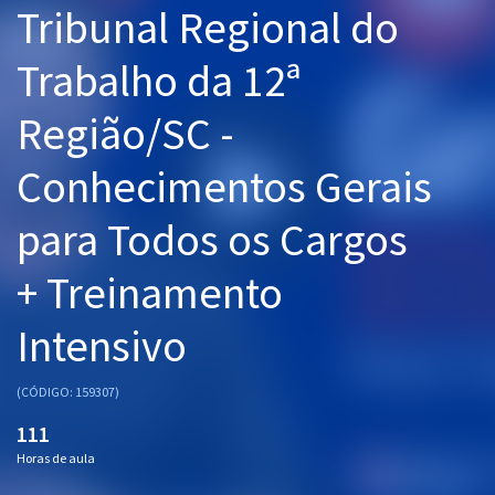
Tribunal Regional do
Pós
Trabalho da 12ª
Graduação
Região/SC -
OAB
Conhecimentos Gerais
Mentorias
para Todos os Cargos
Questões grátis
Conteúdo gratuito
+ Treinamento
Blog
Intensivo
Aprovados
(CÓDIGO: 159307)
Atendimento
111
Horas de aula