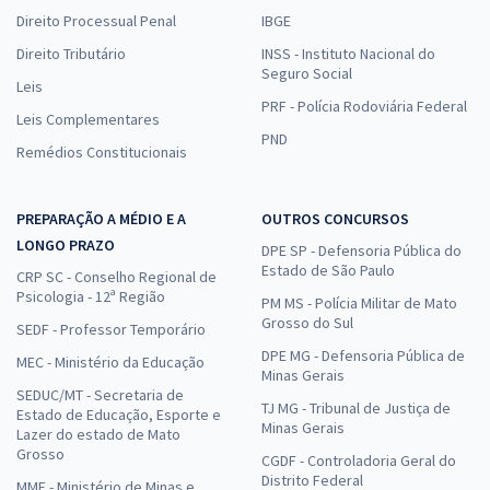
Direito Processual Penal
IBGE
Direito Tributário
INSS - Instituto Nacional do
Seguro Social
Leis
PRF - Polícia Rodoviária Federal
Leis Complementares
PND
Remédios Constitucionais
PREPARAÇÃO A MÉDIO E A
OUTROS CONCURSOS
LONGO PRAZO
DPE SP - Defensoria Pública do
Estado de São Paulo
CRP SC - Conselho Regional de
Psicologia - 12ª Região
PM MS - Polícia Militar de Mato
Grosso do Sul
SEDF - Professor Temporário
DPE MG - Defensoria Pública de
MEC - Ministério da Educação
Minas Gerais
SEDUC/MT - Secretaria de
TJ MG - Tribunal de Justiça de
Estado de Educação, Esporte e
Minas Gerais
Lazer do estado de Mato
Grosso
CGDF - Controladoria Geral do
Distrito Federal
MME - Ministério de Minas e