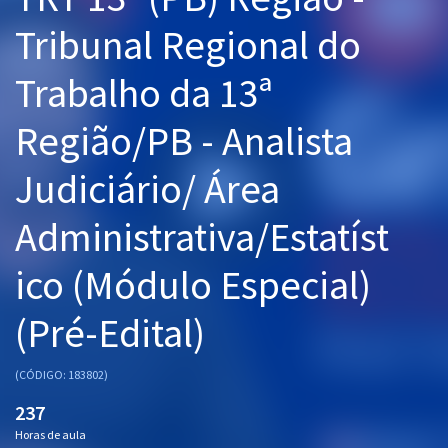
Pós
Tribunal Regional do
Graduação
Trabalho da 13ª
OAB
Região/PB - Analista
Mentorias
Judiciário/ Área
Questões grátis
Administrativa/Estatíst
Conteúdo gratuito
ico (Módulo Especial)
Blog
(Pré-Edital)
Aprovados
(CÓDIGO: 183802)
Atendimento
237
Horas de aula