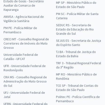
Estado de Goiás - Secretário
MP SP - Ministério Público do
Auxiliar da Comarca de
Estado de São Paulo
Itapuranga
PM SC - Polícia Militar de Santa
ANVISA - Agência Nacional de
Catarina
Vigilância Sanitária
SEDUC RS - Secretaria de
PM PE - Polícia Militar de
Estado da Educação do Rio
Pernambuco
Grande do Sul
CRECI MT - Conselho Regional de
SEJUS ES - Secretaria da Justiça
Corretores de Imóveis do Mato
do Espírito Santo
Grosso
TJ BA - Tribunal de Justiça do
Universidade Federal de
Estado da Bahia
Catalão - UFCAT
TRF 3 - Tribunal Regional Federal
UFR - Universidade Federal de
da 3ª Região
Rondonópolis
MP RO - Ministério Público de
CRA MS - Conselho Regional de
Rondônia
Administração do Mato Grosso
do Sul
TCE SP - Tribunal de Contas do
Estado de São Paulo
UFJ - Universidade Federal de
Jataí
Politec PE - Polícia Científica de
Pernambuco
UFRN - Universidade Federal do