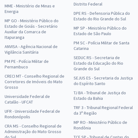
Distrito Federal
MME - Ministério de Minas e
Energia
DPE RS - Defensoria Pública do
Estado do Rio Grande do Sul
MP GO - Ministério Público do
Estado de Goiás - Secretário
MP SP - Ministério Público do
Auxiliar da Comarca de
Estado de São Paulo
Itapuranga
PM SC - Polícia Militar de Santa
ANVISA - Agência Nacional de
Catarina
Vigilância Sanitária
SEDUC RS - Secretaria de
PM PE - Polícia Militar de
Estado da Educação do Rio
Pernambuco
Grande do Sul
CRECI MT - Conselho Regional de
SEJUS ES - Secretaria da Justiça
Corretores de Imóveis do Mato
do Espírito Santo
Grosso
TJ BA - Tribunal de Justiça do
Universidade Federal de
Estado da Bahia
Catalão - UFCAT
TRF 3 - Tribunal Regional Federal
UFR - Universidade Federal de
da 3ª Região
Rondonópolis
MP RO - Ministério Público de
CRA MS - Conselho Regional de
Rondônia
Administração do Mato Grosso
do Sul
TCE SP - Tribunal de Contas do