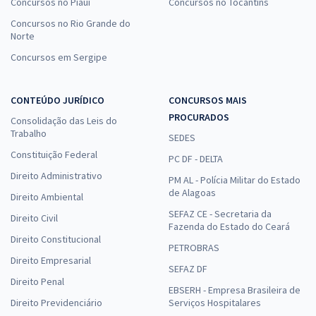
Concursos no Piauí
Concursos no Tocantins
Concursos no Rio Grande do
Norte
Concursos em Sergipe
CONTEÚDO JURÍDICO
CONCURSOS MAIS
PROCURADOS
Consolidação das Leis do
Trabalho
SEDES
Constituição Federal
PC DF - DELTA
Direito Administrativo
PM AL - Polícia Militar do Estado
de Alagoas
Direito Ambiental
SEFAZ CE - Secretaria da
Direito Civil
Fazenda do Estado do Ceará
Direito Constitucional
PETROBRAS
Direito Empresarial
SEFAZ DF
Direito Penal
EBSERH - Empresa Brasileira de
Direito Previdenciário
Serviços Hospitalares