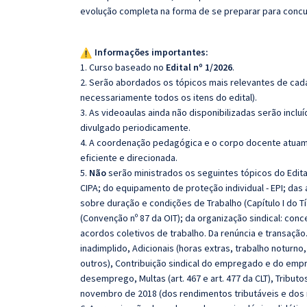
evolução completa na forma de se preparar para concu
Informações importantes:
1. Curso baseado no
Edital nº 1/2026
.
2. Serão abordados os tópicos mais relevantes de cada
necessariamente todos os itens do edital).
3. As videoaulas ainda não disponibilizadas serão inc
divulgado periodicamente.
4. A coordenação pedagógica e o corpo docente atuam
eficiente e direcionada.
5.
Não
serão ministrados os seguintes tópicos do Edita
CIPA; do equipamento de proteção individual - EPI; das
sobre duração e condições de Trabalho (Capítulo I do Títu
(Convenção nº 87 da OIT); da organização sindical: con
acordos coletivos de trabalho. Da renúncia e transação.
inadimplido, Adicionais (horas extras, trabalho noturno
outros), Contribuição sindical do empregado e do empre
desemprego, Multas (art. 467 e art. 477 da CLT), Tributos
novembro de 2018 (dos rendimentos tributáveis e dos r