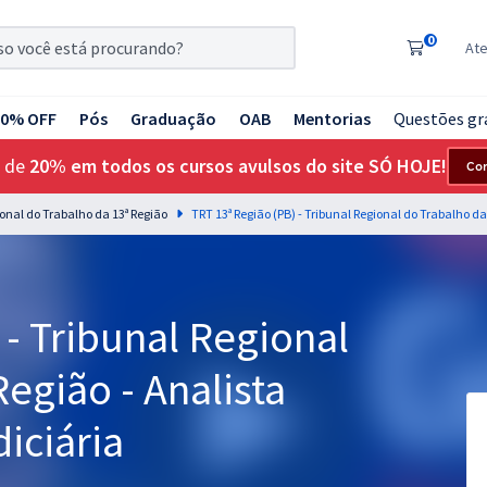
0
At
20% OFF
Pós
Graduação
OAB
Mentorias
Questões gr
 de
20% em todos os cursos avulsos do site SÓ HOJE!
Co
ional do Trabalho da 13ª Região
 - Tribunal Regional
egião - Analista
diciária