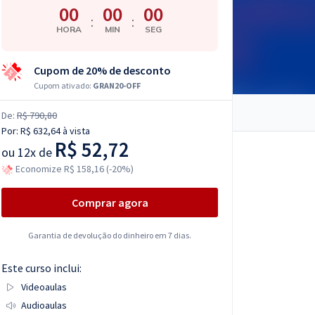
00
00
00
:
:
HORA
MIN
SEG
Cupom de 20% de desconto
Cupom ativado:
GRAN20-OFF
De:
R$ 790,80
Por:
R$ 632,64
à vista
R$ 52,72
ou
12x de
Economize R$ 158,16 (-20%)
Comprar agora
Garantia de devolução do dinheiro em 7 dias.
Este curso inclui:
Videoaulas
Audioaulas