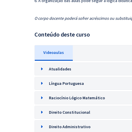
6. A organização das aulas pode seguir a lógica didáti
O corpo docente poderá sofrer acréscimos ou substituiç
Conteúdo deste curso
Videoaulas
Atualidades
Língua Portuguesa
Raciocínio Lógico Matemático
Direito Constitucional
Direito Administrativo