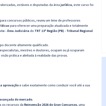
valorizadas, estáveis e disputadas da área
jurídica
, este curso foi
 para concursos públicos, reuniu um time de professores
rídicas
para oferecer uma preparação atualizada e totalmente
rio - Área Judiciária
do
TRT 13ª Região (PB) - Tribunal Regional
po docente altamente qualificado.
specialistas, mestres e doutores, ocupam ou já ocuparam
 visão prática e alinhada à realidade das provas.
da aprovação
e sabe exatamente como conduzir você até a sua
 avançada do mercado.
os os recursos da
Reinvenção 2026 do Gran Concursos
, uma