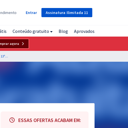
Assinatura
Ilimitada
11
endimento
Entrar
átis
Conteúdo gratuito
Blog
Aprovados
mprar agora
TRT 13ª Região (PB) - Tribunal Regional do Trabalho da 13ª Região - Analista Judiciário - Área Judiciária
ESSAS OFERTAS ACABAM EM: