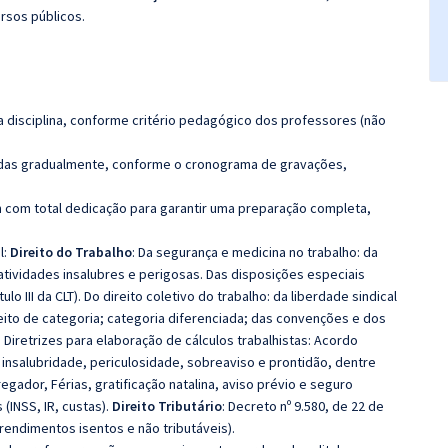
rsos públicos.
 disciplina, conforme critério pedagógico dos professores (não
luídas gradualmente, conforme o cronograma de gravações,
 com total dedicação para garantir uma preparação completa,
l:
Direito do Trabalho
: Da segurança e medicina no trabalho: da
 atividades insalubres e perigosas. Das disposições especiais
lo III da CLT). Do direito coletivo do trabalho: da liberdade sindical
ceito de categoria; categoria diferenciada; das convenções e dos
 Diretrizes para elaboração de cálculos trabalhistas: Acordo
, insalubridade, periculosidade, sobreaviso e prontidão, dentre
gador, Férias, gratificação natalina, aviso prévio e seguro
 (INSS, IR, custas).
Direito Tributário
: Decreto nº 9.580, de 22 de
endimentos isentos e não tributáveis).