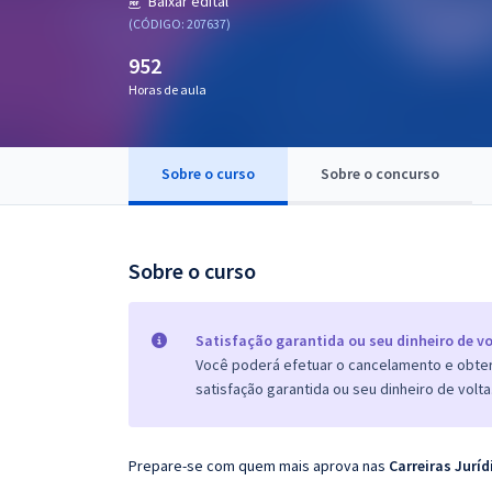
Baixar edital
Pós
(CÓDIGO: 207637)
952
Graduação
Horas de aula
OAB
Mentorias
Sobre o curso
Sobre o concurso
Questões grátis
Sobre o curso
Conteúdo gratuito
Blog
Satisfação garantida ou seu dinheiro de vo
Aprovados
Você poderá efetuar o cancelamento e obter 
satisfação garantida ou seu dinheiro de volta
Atendimento
Prepare-se com quem mais aprova nas
Carreiras Juríd