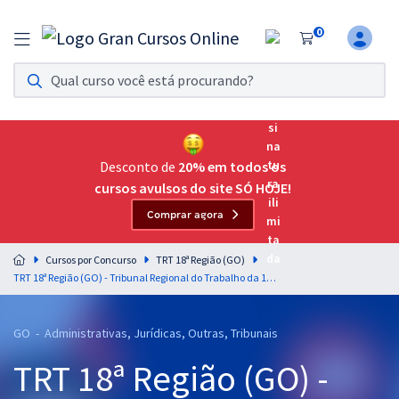
0
Assinatura Ilimitada 11
Acesso a todos os cursos. Teste grátis por 7 dias!
Assinatura OAB Até Passar
Acesso ilimitado a toda preparação para o Exame da
Desconto de
20% em todos os
Ordem, até você passar!
cursos avulsos do site SÓ HOJE!
Comprar agora
Residências Multiprofissionais
Preparação completa e intensiva para as principais
Cursos por Concurso
TRT 18ª Região (GO)
residências em saúde do Brasil
TRT 18ª Região (GO) - Tribunal Regional do Trabalho da 18ª Região - Analista Judiciário - Área Administrativa
Concursos
GO - Administrativas, Jurídicas, Outras, Tribunais
Assinatura Ilimitada
TRT 18ª Região (GO) -
Cursos 20% OFF