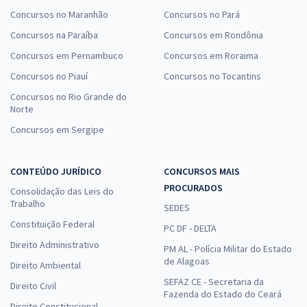
Concursos no Maranhão
Concursos no Pará
Concursos na Paraíba
Concursos em Rondônia
Concursos em Pernambuco
Concursos em Roraima
Concursos no Piauí
Concursos no Tocantins
Concursos no Rio Grande do
Norte
Concursos em Sergipe
CONTEÚDO JURÍDICO
CONCURSOS MAIS
PROCURADOS
Consolidação das Leis do
Trabalho
SEDES
Constituição Federal
PC DF - DELTA
Direito Administrativo
PM AL - Polícia Militar do Estado
de Alagoas
Direito Ambiental
SEFAZ CE - Secretaria da
Direito Civil
Fazenda do Estado do Ceará
Direito Constitucional