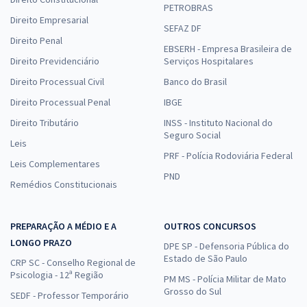
PETROBRAS
Direito Empresarial
SEFAZ DF
Direito Penal
EBSERH - Empresa Brasileira de
Direito Previdenciário
Serviços Hospitalares
Direito Processual Civil
Banco do Brasil
Direito Processual Penal
IBGE
Direito Tributário
INSS - Instituto Nacional do
Seguro Social
Leis
PRF - Polícia Rodoviária Federal
Leis Complementares
PND
Remédios Constitucionais
PREPARAÇÃO A MÉDIO E A
OUTROS CONCURSOS
LONGO PRAZO
DPE SP - Defensoria Pública do
Estado de São Paulo
CRP SC - Conselho Regional de
Psicologia - 12ª Região
PM MS - Polícia Militar de Mato
Grosso do Sul
SEDF - Professor Temporário