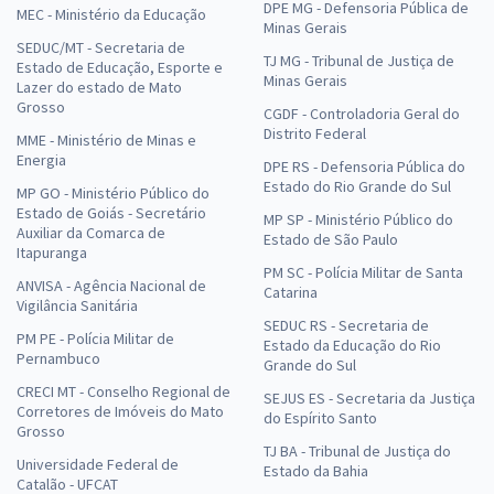
DPE MG - Defensoria Pública de
MEC - Ministério da Educação
Minas Gerais
SEDUC/MT - Secretaria de
TJ MG - Tribunal de Justiça de
Estado de Educação, Esporte e
Minas Gerais
Lazer do estado de Mato
Grosso
CGDF - Controladoria Geral do
Distrito Federal
MME - Ministério de Minas e
Energia
DPE RS - Defensoria Pública do
Estado do Rio Grande do Sul
MP GO - Ministério Público do
Estado de Goiás - Secretário
MP SP - Ministério Público do
Auxiliar da Comarca de
Estado de São Paulo
Itapuranga
PM SC - Polícia Militar de Santa
ANVISA - Agência Nacional de
Catarina
Vigilância Sanitária
SEDUC RS - Secretaria de
PM PE - Polícia Militar de
Estado da Educação do Rio
Pernambuco
Grande do Sul
CRECI MT - Conselho Regional de
SEJUS ES - Secretaria da Justiça
Corretores de Imóveis do Mato
do Espírito Santo
Grosso
TJ BA - Tribunal de Justiça do
Universidade Federal de
Estado da Bahia
Catalão - UFCAT