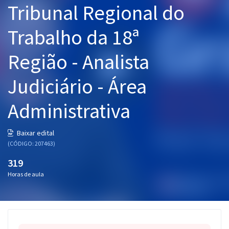
Tribunal Regional do
Pós
Trabalho da 18ª
Graduação
Região - Analista
OAB
Judiciário - Área
Mentorias
Administrativa
Questões grátis
Conteúdo gratuito
Baixar edital
(CÓDIGO: 207463)
Blog
319
Aprovados
Horas de aula
Atendimento