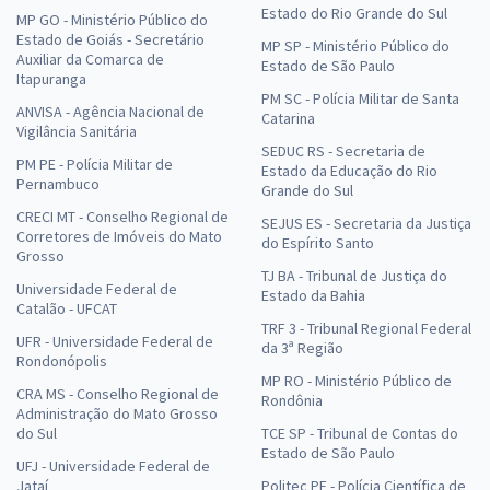
Estado do Rio Grande do Sul
MP GO - Ministério Público do
Estado de Goiás - Secretário
MP SP - Ministério Público do
Auxiliar da Comarca de
Estado de São Paulo
Itapuranga
PM SC - Polícia Militar de Santa
ANVISA - Agência Nacional de
Catarina
Vigilância Sanitária
SEDUC RS - Secretaria de
PM PE - Polícia Militar de
Estado da Educação do Rio
Pernambuco
Grande do Sul
CRECI MT - Conselho Regional de
SEJUS ES - Secretaria da Justiça
Corretores de Imóveis do Mato
do Espírito Santo
Grosso
TJ BA - Tribunal de Justiça do
Universidade Federal de
Estado da Bahia
Catalão - UFCAT
TRF 3 - Tribunal Regional Federal
UFR - Universidade Federal de
da 3ª Região
Rondonópolis
MP RO - Ministério Público de
CRA MS - Conselho Regional de
Rondônia
Administração do Mato Grosso
do Sul
TCE SP - Tribunal de Contas do
Estado de São Paulo
UFJ - Universidade Federal de
Jataí
Politec PE - Polícia Científica de